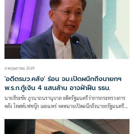
6 พฤษภาคม 2569
'อดีตรมว.คลัง' ร่อน จม.เปิดผนึกถึงนายกฯ
พ.ร.ก.กู้เงิน 4 แสนล้าน อาจฝ่าฝืน รธน.
นายธีระชัย ภูวนาถนรานุบาล อดีตรัฐมนตรีว่าการกระทรวงการ
คลัง โพสต์เฟซบุ๊ก เผยแพร่ จดหมายเปิดผนึกถึงนายกรัฐมนตรี
เรื่องพรก.กู้เงิน ๔ แสนล้านอาจฝ่าฝืนรัฐธรรมนูญ มีใจความว่า