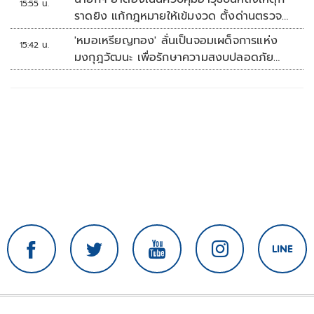
15:55 น.
ราดยิง แก้กฎหมายให้เข้มงวด ตั้งด่านตรวจ
เพิ่ม
'หมอเหรียญทอง' ลั่นเป็นจอมเผด็จการแห่ง
15:42 น.
มงกุฎวัฒนะ เพื่อรักษาความสงบปลอดภัย
ภายในรพ.