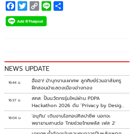
F
T
C
Li
S
ac
wi
o
n
h
e
tt
p
e
ar
b
er
y
e
o
Li
o
n
k
k
NEWS UPDATE
ฮือฮา! ม้าบุกงานเผาศพ ลูกศิษย์ร่วมอาลัยครู
16:44 น.
ฝึกสอนม้าแสดงเมืองอ่างทอง
สคส. ปั้นนวัตกรรุ่นใหม่ผ่าน PDPA
16:37 น.
Hackathon 2026 ดัน ‘Privacy by Design
for all’ สู่โซลูชันคุ้มครองข้อมูลส่วนบุคคลที่
'อนุทิน' เดินงานโอทอปศิลปาชีพ บอกจะ
16:04 น.
ใช้ได้จริง
พยายามสานต่อ 'ไทยช่วยไทยพลัส เฟส 2'
นายกฯ ย้ำต้องเน้นควบคุมอาวุธปืนหลังเหตุก