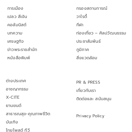
การเมือง
กรองสถานการณ์
เปลว สีเงิน
วาไรตี้
คอลัมนิสต์
กีฬา
บทความ
ท่องเที่ยว – ศิลปวัฒนธรรม
เศรษฐกิจ
ประชาสัมพันธ์
ข่าวพระราชสำนัก
ภูมิภาค
หนังสือพิมพ์
สิ่งแวดล้อม
ต่างประเทศ
PR & PRESS
อาชญากรรม
เกี่ยวกับเรา
X-CITE
ติดต่อและ สนับสนุน
ยานยนต์
สาธารณสุข-คุณภาพชีวิต
Privacy Policy
บันเทิง
ไทยโพสต์ ทีวี