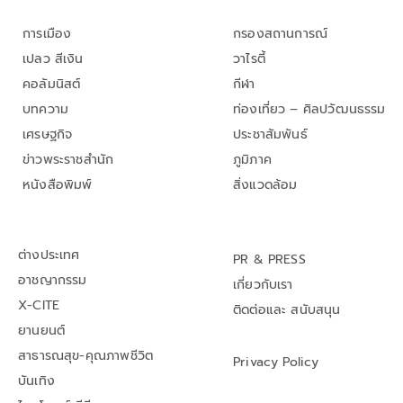
การเมือง
กรองสถานการณ์
เปลว สีเงิน
วาไรตี้
คอลัมนิสต์
กีฬา
บทความ
ท่องเที่ยว – ศิลปวัฒนธรรม
เศรษฐกิจ
ประชาสัมพันธ์
ข่าวพระราชสำนัก
ภูมิภาค
หนังสือพิมพ์
สิ่งแวดล้อม
ต่างประเทศ
PR & PRESS
อาชญากรรม
เกี่ยวกับเรา
X-CITE
ติดต่อและ สนับสนุน
ยานยนต์
สาธารณสุข-คุณภาพชีวิต
Privacy Policy
บันเทิง