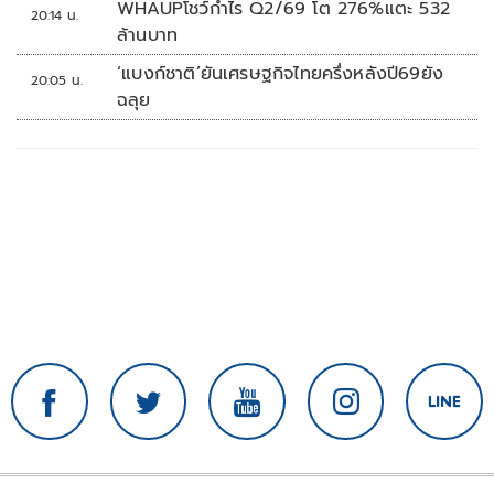
WHAUPโชว์กำไร Q2/69 โต 276%แตะ 532
20:14 น.
ล้านบาท
‘แบงก์ชาติ’ยันเศรษฐกิจไทยครึ่งหลังปี69ยัง
20:05 น.
ฉลุย