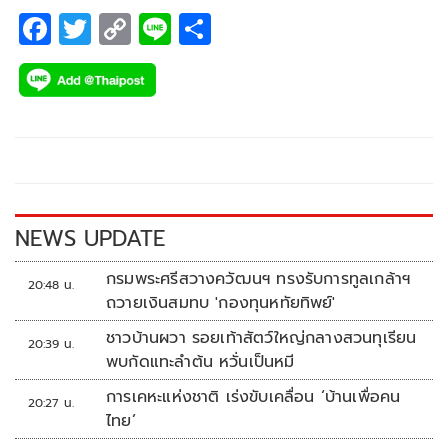
F
T
C
Li
S
ac
wi
o
n
h
e
tt
p
e
ar
b
er
y
e
o
Li
o
n
k
k
NEWS UPDATE
กรมพระศรีสวางควัฒนฯ ทรงรับการทูลเกล้าฯ
20:48 น.
ถวายเงินสมทบ 'กองทุนหทัยทิพย์'
ชาวบ้านผวา รอยเท้าสัตว์ใหญ่กลางสวนทุเรียน
20:39 น.
พบกัดแทะลำต้น หวั่นเป็นหมี
การเคหะแห่งชาติ เร่งขับเคลื่อน ‘บ้านเพื่อคน
20:27 น.
ไทย’