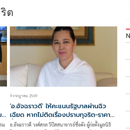
ริต
N
9 กรกฎาคม 2569
'อ.อัจฉราวดี' ให้คะแนนรัฐบาลผ่านฉิว
บ
เฉียด หากไม่ติดเรื่องปราบทุจริต-ราคา
น้ำมัน จะดีกว่านี้
รรม
อ.อัจฉราวดี วงศ์สกล วิปัสสนาจารย์ชื่อดัง ผู้ก่อตั้งมูลนิธิ