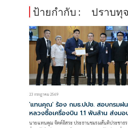
ป้ายกำกับ :
ปราบทุจ
23 กรกฎาคม 2569
'แทนคุณ' ร้อง กมธ.ปปช. สอบกรมฝน
หลวงซื้อเครื่องบิน 1.1 พันล้าน ส่งมอ
ล่าช้าแต่รัฐไม่ได้เงินค่าปรับ
นายแทนคุณ จิตต์อิสระ ประธานชมรมสันติประชาธ