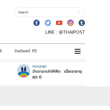
LINE : @THAIPOST
พ์
ไทยโพสต์ ทีวี
มองมุมสูง
จำเขามาเล่าให้ฟัง : เมื่อเราอายุ
80 ปี