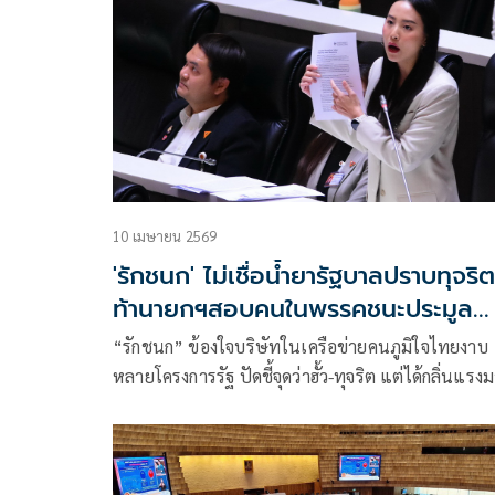
รัฐบาลชุดนี้เข้ามาเดือนตุลาคมจนถึงปัจจุบันมีการปร
ปรามทุจริต
10 เมษายน 2569
'รักชนก' ไม่เชื่อน้ำยารัฐบาลปราบทุจริต
ท้านายกฯสอบคนในพรรคชนะประมูล
หลายโครงการรัฐ
“รักชนก” ข้องใจบริษัทในเครือข่ายคนภูมิใจไทยงาบ
หลายโครงการรัฐ ปัดชี้จุดว่าฮั้ว-ทุจริต แต่ได้กลิ่นแรง
ด้าน “สิริพงศ์” แจงไม่เกี่ยวข้องบริษัทได้งาน เป็นเพี
ญาติ บอกปี 2568 ไร้อำนาจในฝ่ายบริหาร