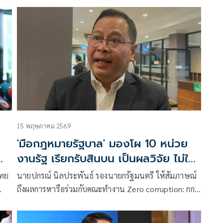
อง
เป็นหนึ่งในเรื่องที่เราจะเดินหน้าตรวจสอบอย่างแน่นอน
น
15 พฤษภาคม 2569
'มือกฎหมายรัฐบาล' มองโผ 10 หน่วย
งานรัฐ เรียกรับสินบน เป็นผลวิจัย ไม่ใช่
ปัญหา ต้องตรวจสอบจริงหรือไม่
ไทย
นายปกรณ์ นิลประพันธ์ รองนายกรัฐมนตรี ให้สัมภาษณ์
ถึงผลการหารือร่วมกับคณะทำงาน Zero corruption: กกร.
และเพื่อน ไม่ทน ว่า ข้อเสนอของ กกร. ตรงกับนโยบาย
แต่
ของรัฐบาล ในการปราบปรามทุจริต