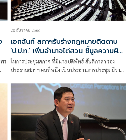
20 ธันวาคม 2566
ง
เอกฉันท์ สภาฯรับร่างกฎหมายติดดาบ
'ป.ป.ท.' เพิ่มอำนาจไต่สวน ชี้มูลความผิด
จนท.รัฐ
์ไพร
ในการประชุมสภาฯ ที่มีนายปดิพัทธ์ สันติภาดา รอง
ประธานสภาฯ คนที่หนึ่ง เป็นประธานการประชุม มีวาระ
สง
พิจารณาร่าง พ.ร.บ.มาตรการของฝ่ายบริหารในการ
ป้องกันและปราบปรามการทุจริต (ฉบับที่…) พ.ศ… ซึ่ง
คณะรัฐมนตรี (ครม.) เสนอ และฉบับที่นายวิโรจน์
ลักขณาอดิศร สส.บัญชีรายชื่อ พรรคก้าวไกล เสนอต่อ
สภาฯ