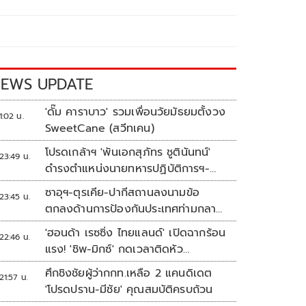
EWS UPDATE
'ดั๊ม คาราบาว' รวมเพื่อนวัยมัธยมตั้งวง
1:02 น.
SweetCane (สวีทเคน)
โปรดเกล้าฯ 'พันเอกสุภัทร ชูตินันทน์'
23:49 น.
ดำรงตำแหน่งนายทหารปฏิบัติการฯ-
พระราชทานยศ 'พลตรี'
ซาอุฯ-ตุรเคีย-ปากีสถานลงนามข้อ
23:45 น.
ตกลงด้านการป้องกันประเทศท่ามกลาง
สงครามในภูมิภาค
'ฮอนด้า เรซซิ่ง ไทยแลนด์' เปิดฉากร้อน
22:46 น.
แรง! 'ชิพ-มิกซ์' กดเวลาติดหัว
แถว ARRC สนาม 4 ที่มัลดาลิกา
ศึกชิงชัยผู้ว่ากกท.เหลือ 2 แคนดิเดต
21:57 น.
'โปรดปราน-มีชัย' คุณสมบัติครบถ้วน