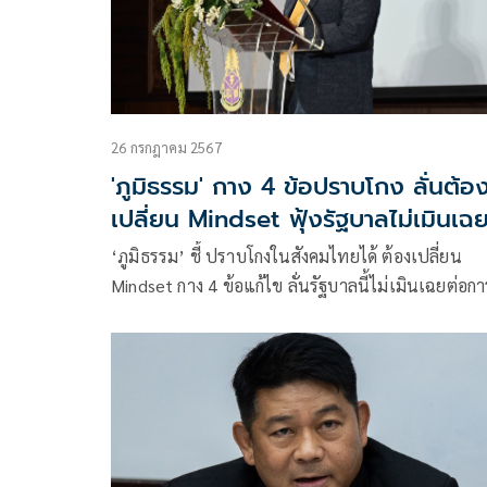
26 กรกฎาคม 2567
'ภูมิธรรม' กาง 4 ข้อปราบโกง ลั่นต้อ
เปลี่ยน Mindset ฟุ้งรัฐบาลไม่เมินเฉ
ต่อการทุจริต
‘ภูมิธรรม’ ชี้ ปราบโกงในสังคมไทยได้ ต้องเปลี่ยน
Mindset กาง 4 ข้อแก้ไข ลั่นรัฐบาลนี้ไม่เมินเฉยต่อกา
คอร์รัปชัน