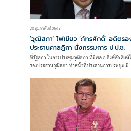
20 กุมภาพันธ์ 2567
'วุฒิสภา' ไฟเขียว 'ภัทรศักดิ์' อดีตรอ
ประธานศาลฎีกา นั่งกรรมการ ป.ป.ช.
ที่รัฐสภา ในการประชุมวุฒิสภา ที่มีพล.อ.สิงห์ศึก สิงห
รองประธานวุฒิสภา ทำหน้าที่ประธานการประชุม มี
วาระพิจารณาให้ความเห็นชอบนายภัทรศักดิ์ วรรณแ