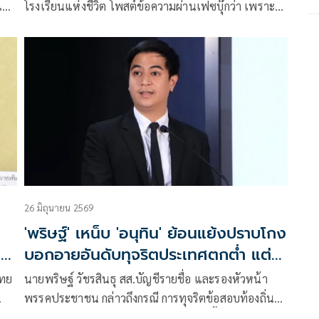
 และ
โรงเรียนแห่งชีวิต โพสต์ข้อความผ่านเฟซบุ๊กว่า เพราะ
อาจารย์รณรงค์ให้เลือกพรรคสีน้ำเงิน จึงคอยสอดส่องดู
การทำงานของรัฐบาลมาตลอด อาจไปไม่ครบทุกส่วน แต่
จัด
ผลงานสำคัญและเรื่องที่ประชาชนในชาติท้วงติงก็จะไม่
พลาด แต่อาจไม่ยกมาพูดถึงทุกประเด็น
26 มิถุนายน 2569
'พริษฐ์' เหน็บ 'อนุทิน' ย้อนแย้งปราบโกง
่
บอกอายอันดับทุจริตประเทศตกต่ำ แต่
รีบปัดตกไม่สนหลักฐาน
ไทย
นายพริษฐ์ วัชรสินธุ สส.บัญชีรายชื่อ และรองหัวหน้า
พรรคประชาชน กล่าวถึงกรณี การทุจริตข้อสอบท้องถิ่น
ง
พรรคฝ่ายค้านจะเดินหน้าตรวจสอบเรื่องนี้อย่างไร ว่า