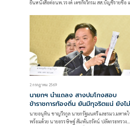
ยื่นหนังสือต่อนพ.วรงค์ เดชกิจวิกรม สส.บัญชีรายชื่อ
หัวหน้าพรรคไทยภักดี ในฐานะกรรมาธิการคณะ
กรรมาธิการการป้องกันและปราบปรามการทุจริต
ประพฤติมิชอบ หรือ กมธ.ป.ป.ช. เรื่อง กรณีทุจริตการ
ซื้อเครื่องบินกรมฝนหลวงและการบินเกษตร
2 กรกฎาคม 2569
นายกฯ นำแถลง สางปมโกงสอบ
ข้าราชการท้องถิ่น ยันมีทุจริตแน่ ยังไม
ขอเปิดชื่อ
นายอนุทิน ชาญวีรกูล นายกรัฐมนตรีและรมว.มหาด
พร้อมด้วย นายอรรษิษฐ์ สัมพันธรัตน์ ปลัดกระทรวง
มหาดไทย และนายสันติธร ยิ้มละมัย รองปลัดกระทรว