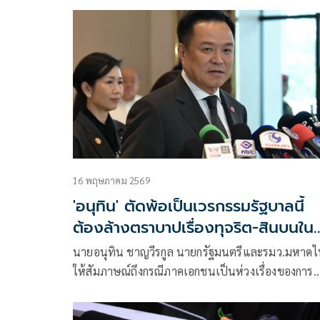
มหาดไทย ด้านพัฒนาชุมชนและการส่งเสริมพัฒนาท้
ถิ่น แถลงข่าวเรื่องการทุจริตการสอบข้าราชการท้องถิ่
16 พฤษภาคม 2569
'อนุทิน' ตัดพ้อเป็นเวรกรรมรัฐบาลนี้
ต้องล้างตราบาปเรื่องทุจริต-สินบนใน
อดีต
นายอนุทิน ชาญวีรกูล นายกรัฐมนตรีและรมว.มหาด
ให้สัมภาษณ์ถึงกรณีภาคเอกชนเป็นห่วงเรื่องของการ
ทุจริตคอรัปชั่นว่า ทุกคนเป็นห่วงเรื่องคอรัปชั่น โดย
เฉพาะอย่างยิ่งรัฐบาล แต่ผู้สื่อข่าวก็น่าจะสังเกตได้ ตั้ง