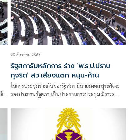
20 ธันวาคม 2567
รัฐสภารับหลักการ ร่าง 'พ.ร.ป.ปราบ
ทุจริต' สว.เสียงแตก หนุน-ค้าน
ในการประชุมร่วมกันของรัฐสภา มีนายมงคล สุระสัจจะ
ด้
รองประธานรัฐสภา เป็นประธานการประชุม มีวาระ
พิจารณาเรื่องด่วน คือ ร่างพระราช
บัญญัติ(พ.ร.บ.)ประกอบรัฐธรรมนูญ ว่าด้วยการป้องกัน
และปราบปรามการทุจริต (ฉบับที่…) พ.ศ… ซึ่งเสนอโดย
คณะรัฐมนตรี (ครม.)