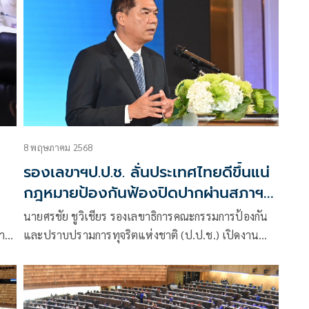
าบ
8 พฤษภาคม 2568
รองเลขาฯป.ป.ช. ลั่นประเทศไทยดีขึ้นแน่
กฎหมายป้องกันฟ้องปิดปากผ่านสภาฯ
แล้ว
นายศรชัย ชูวิเชียร รองเลขาธิการคณะกรรมการป้องกัน
มาก
และปราบปรามการทุจริตแห่งชาติ (ป.ป.ช.) เปิดงาน
ยง
CAC Certification Ceremony 1/2025 Business
Integrity in Action ธุรกิจโปร่งใส สร้างได้ด้วย