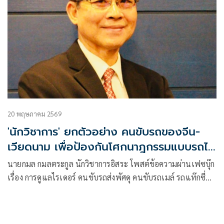
20 พฤษภาคม 2569
'นักวิชาการ' ยกตัวอย่าง คนขับรถของจีน-
เวียดนาม เพื่อป้องกันโศกนาฎกรรมแบบรถไฟ
ชนรถเมล์
นายกมล กมลตระกูล นักวิชาการอิสระ โพสต์ข้อความผ่านเฟซบุ๊ก
เรื่อง การดูแลไรเดอร์ คนขับรถส่งพัศดุ คนขับรถเมล์ รถแท๊กซี่
คนขับรถสาธารณะของจีนและเวียดนาม (เพื่อป้องกันโศกนาฎ
กรรมแบบรถไฟชนรถเมล์ในไทย) มีเนื้อหาดังนี้