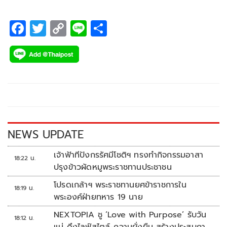
F
T
C
Li
S
ac
wi
o
n
h
e
tt
p
e
ar
b
er
y
e
o
Li
o
n
k
k
NEWS UPDATE
เจ้าฟ้าทีปังกรรัศมีโชติฯ ทรงทำกิจกรรมอาสา
18:22 น.
ปรุงข้าวผัดหมูพระราชทานประชาชน
โปรดเกล้าฯ พระราชทานยศข้าราชการใน
18:19 น.
พระองค์ฝ่ายทหาร 19 นาย
NEXTOPIA ชู ‘Love with Purpose’ รับวัน
18:12 น.