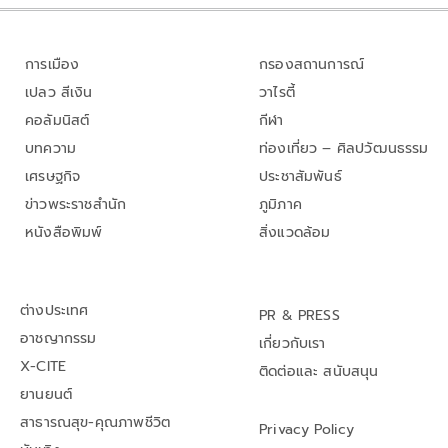
การเมือง
กรองสถานการณ์
เปลว สีเงิน
วาไรตี้
คอลัมนิสต์
กีฬา
บทความ
ท่องเที่ยว – ศิลปวัฒนธรรม
เศรษฐกิจ
ประชาสัมพันธ์
ข่าวพระราชสำนัก
ภูมิภาค
หนังสือพิมพ์
สิ่งแวดล้อม
ต่างประเทศ
PR & PRESS
อาชญากรรม
เกี่ยวกับเรา
X-CITE
ติดต่อและ สนับสนุน
ยานยนต์
สาธารณสุข-คุณภาพชีวิต
Privacy Policy