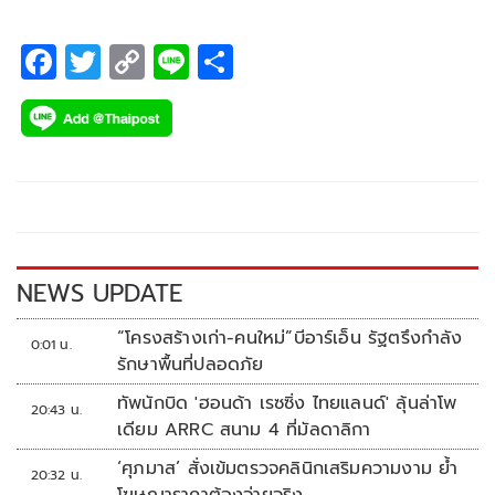
F
T
C
Li
S
ac
wi
o
n
h
e
tt
p
e
ar
b
er
y
e
o
Li
o
n
k
k
NEWS UPDATE
“โครงสร้างเก่า-คนใหม่”บีอาร์เอ็น รัฐตรึงกำลัง
0:01 น.
รักษาพื้นที่ปลอดภัย
ทัพนักบิด 'ฮอนด้า เรซซิ่ง ไทยแลนด์' ลุ้นล่าโพ
20:43 น.
เดียม ARRC สนาม 4 ที่มัลดาลิกา
‘ศุภมาส’ สั่งเข้มตรวจคลินิกเสริมความงาม ย้ำ
20:32 น.