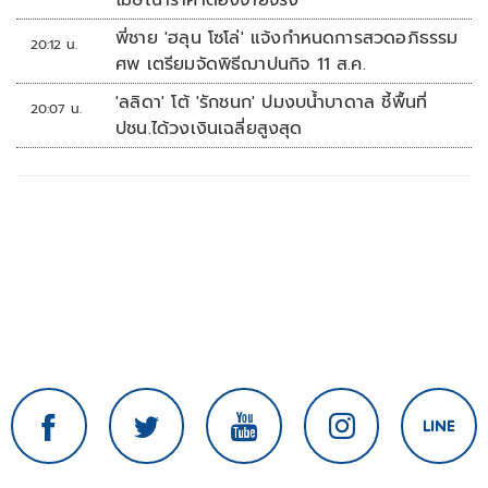
โฆษณาราคาต้องจ่ายจริง
พี่ชาย 'ฮลุน โซโล่' แจ้งกำหนดการสวดอภิธรรม
20:12 น.
ศพ เตรียมจัดพิธีฌาปนกิจ 11 ส.ค.
'ลลิดา' โต้ 'รักชนก' ปมงบน้ำบาดาล ชี้พื้นที่
20:07 น.
ปชน.ได้วงเงินเฉลี่ยสูงสุด