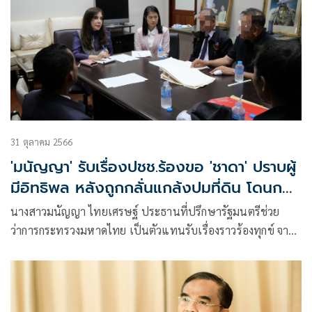
31 ตุลาคม 2566
'มนัญญา' รับเรื่องปชช.ร้องขอ 'ชาดา' ปราบผู้
มีอิทธิพล หลังถูกกลั่นแกล้งปมที่ดิน โดนกลุ่ม
ชายฉกรรจ์รุมทำร้าย
นางสาวมนัญญา ไทยเศรษฐ์ ประธานที่ปรึกษารัฐมนตรีช่วย
ว่าการกระทรวงมหาดไทย เป็นตัวแทนรับเรื่องราวร้องทุกข์ จาก
ปร