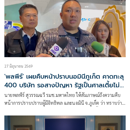
27 มิถุนายน 2569
'พลพีร์' เผยคืบหน้าปราบนอมินีภูเก็ต คาดทะลุ
400 บริษัท รอสางปัญหา รัฐเป็นศาลเตี้ยไม่
ได้
นายพลพีร์ สุวรรณฉวี รมช.มหาดไทย ให้สัมภาษณ์ถึงความคืบ
หน้าการปราบปราบผู้มีอิทธิพล และนอมินี จ.ภูเก็ต ว่า ทราบว่า
คณะกรรมาธิการ สภาผู้แทนราษฎร 3-4 คณะ ลงพื้นที่ไปตรวจ
สอบ และก่อนหน้านั้นตนและนายวรศิษฎ์ เลียงประสิทธิ์
รมช.มหาดไทย ได้หารือกันในเรื่องดังกล่าวพบว่ามีความคืบหน้า