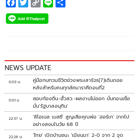
F
T
C
Li
S
ac
wi
o
n
h
e
tt
p
e
ar
b
er
y
e
o
Li
o
n
k
k
NEWS UPDATE
คู่มือทบทวนชีวิตช่วงพระเสาร์จร(7)เดินถอย
0:03 น.
หลังสำหรับคนทุกลัคนาราศีตอนที่2
สอบท้องถิ่น-ฮั้วสว.-ผลงานไม่ออก บั่นทอนเชื่อ
0:01 น.
มั่น'รัฐบาลอนุทิน'
'ลิโอเนล เมสซี' สูญเสียคุณพ่อ 'ฮอร์เก' จากไป
22:37 น.
อย่างสงบในวัย 68 ปี
'ไทย' เปิดบ้านชนะ 'เมียนมา' 2-0 จาก 2 จุด
22:26 น.