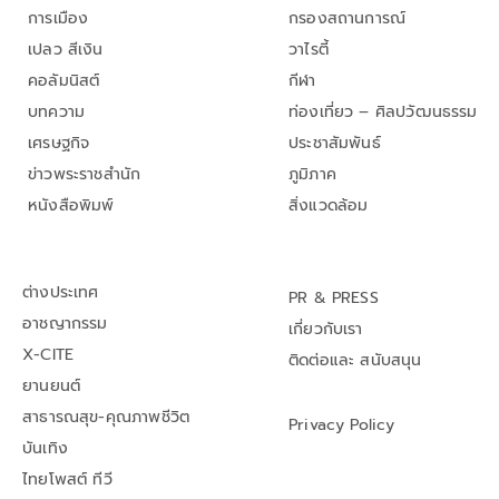
การเมือง
กรองสถานการณ์
เปลว สีเงิน
วาไรตี้
คอลัมนิสต์
กีฬา
บทความ
ท่องเที่ยว – ศิลปวัฒนธรรม
เศรษฐกิจ
ประชาสัมพันธ์
ข่าวพระราชสำนัก
ภูมิภาค
หนังสือพิมพ์
สิ่งแวดล้อม
ต่างประเทศ
PR & PRESS
อาชญากรรม
เกี่ยวกับเรา
X-CITE
ติดต่อและ สนับสนุน
ยานยนต์
สาธารณสุข-คุณภาพชีวิต
Privacy Policy
บันเทิง
ไทยโพสต์ ทีวี