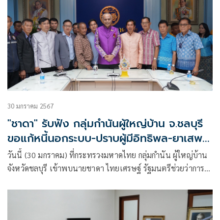
ไปด้วยดี ยอมรับบางเรื่องยังตะหงิดใจ เรื่องการออกเอกสารสิทธิ์
สค.1 ที่ขอออกไว้5 ไร่ แต่ไปปรากฎที่จุดอื่นเป็น 8 ไร่
30 มกราคม 2567
"ชาดา" รับฟัง กลุ่มกำนันผู้ใหญ่บ้าน จ.ชลบุรี
ขอแก้หนี้นอกระบบ-ปราบผู้มีอิทธิพล-ยาเสพ
ติด
วันนี้ (30 มกราคม) ที่กระทรวงมหาดไทย กลุ่มกำนัน ผู้ใหญ่บ้าน
จังหวัดชลบุรี เข้าพบนายชาดา ไทยเศรษฐ์ รัฐมนตรีช่วยว่าการ
กระทรวงมหาดไทย