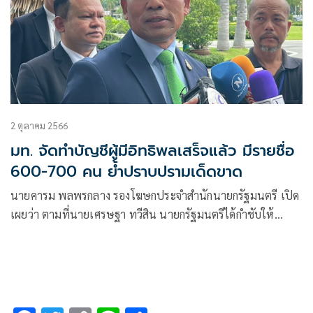
2 ตุลาคม 2566
มท. จัดทำบัญชีผู้มีอิทธิพลเสร็จแล้ว มีรายชื่อ
600-700 คน ย้ำปราบปรามเด็ดขาด
นายคารม พลพรกลาง รองโฆษกประจำสำนักนายกรัฐมนตรี เปิด
เผยว่า ตามที่นายเศรษฐา ทวีสิน นายกรัฐมนตรีได้กำชับให้
ดำเนินการตามกฎหมายกับผู้มีอิทธิพลอย่างถูกต้องและเป็นธรรม
เน้นย้ำ ให้ทุกส่วนราชการเดินหน้าขับเคลื่อนปราบปรามผู้มี
อิทธิพลตามนโยบายของรัฐบาล