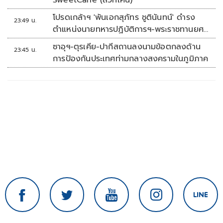
SweetCane (สวีทเคน)
โปรดเกล้าฯ 'พันเอกสุภัทร ชูตินันทน์' ดำรง
23:49 น.
ตำแหน่งนายทหารปฏิบัติการฯ-พระราชทานยศ
'พลตรี'
ซาอุฯ-ตุรเคีย-ปากีสถานลงนามข้อตกลงด้าน
23:45 น.
การป้องกันประเทศท่ามกลางสงครามในภูมิภาค