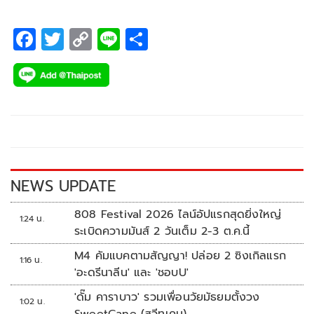
F
T
C
Li
S
ac
wi
o
n
h
e
tt
p
e
ar
b
er
y
e
o
Li
o
n
k
k
NEWS UPDATE
808 Festival 2026 ไลน์อัปแรกสุดยิ่งใหญ่
1:24 น.
ระเบิดความมันส์ 2 วันเต็ม 2-3 ต.ค.นี้
M4 คัมแบคตามสัญญา! ปล่อย 2 ซิงเกิลแรก
1:16 น.
'อะดรีนาลีน' และ 'ชอบU'
'ดั๊ม คาราบาว' รวมเพื่อนวัยมัธยมตั้งวง
1:02 น.