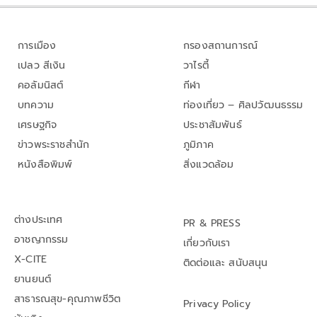
การเมือง
กรองสถานการณ์
เปลว สีเงิน
วาไรตี้
คอลัมนิสต์
กีฬา
บทความ
ท่องเที่ยว – ศิลปวัฒนธรรม
เศรษฐกิจ
ประชาสัมพันธ์
ข่าวพระราชสำนัก
ภูมิภาค
หนังสือพิมพ์
สิ่งแวดล้อม
ต่างประเทศ
PR & PRESS
อาชญากรรม
เกี่ยวกับเรา
X-CITE
ติดต่อและ สนับสนุน
ยานยนต์
สาธารณสุข-คุณภาพชีวิต
Privacy Policy