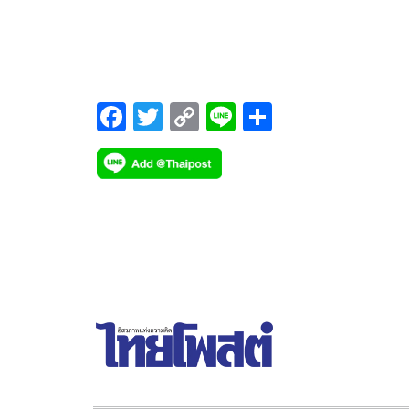
ทนายต้องไม่พึงกระทำสิ่งเสื่อมศักดิ์ศรี ยกเคสด่าในไลน
กลุ่มโดนลงโทษมาเเล้ว
F
T
C
Li
S
ac
wi
o
n
h
e
tt
p
e
ar
b
er
y
e
o
Li
o
n
k
k