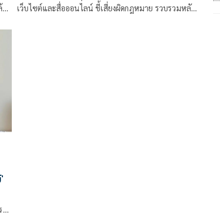
ล้ว
เว็บไซต์และสื่อออนไลน์ ชี้เสี่ยงผิดกฎหมาย รวบรวมหลัก
าก
ฐานหากพบผิดฟันทันที
'
ปราม