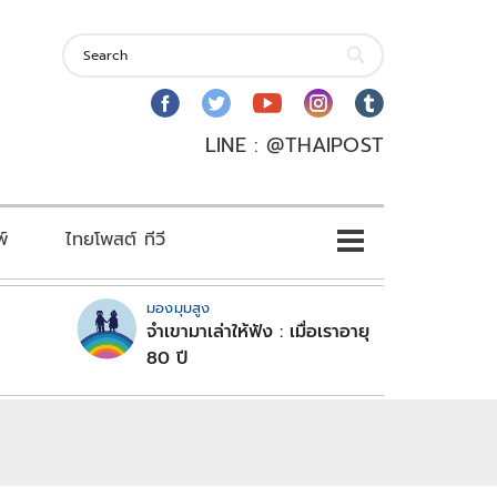
LINE : @THAIPOST
พ์
ไทยโพสต์ ทีวี
มองมุมสูง
จำเขามาเล่าให้ฟัง : เมื่อเราอายุ
80 ปี