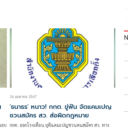
N
26 เมษายน 2567
น
'ธนาธร' หนาว! กกต. ขู่ฟัน จัดแคมเปญ
ชวนสมัคร สว. ส่อผิดกฎหมาย
งมอบ
กกต. ออกโรงเตือน ยุติแคมเปญชวนคนสมัคร สว. ทาง