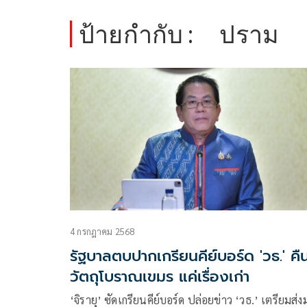
ป้ายกำกับ :
ปราม
4 กรกฎาคม 2568
รัฐบาลตบปากเกรียนคีย์บอร์ด 'วธ.' คื
วัตถุโบราณเขมร แค่เรื่องเก่า
‘จิรายุ’ ซัดเกรียนคีย์บอร์ด ปล่อยข่าว ‘วธ.’ เตรียมส่