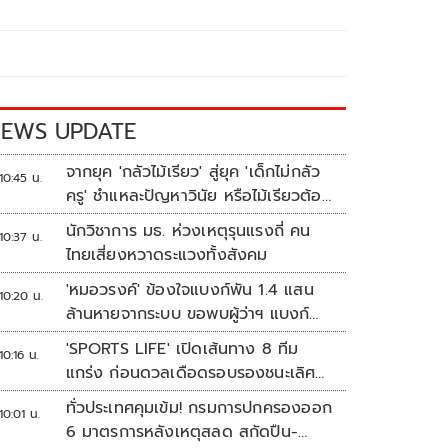
EWS UPDATE
จากยุค 'กลัวไม้เรียว' สู่ยุค 'เด็กไม่กลัว
10:45 น.
ครู' ชำแหละปัญหาวินัย หรือไม้เรียวต้อง
กลับมา?
นักวิชาการ มธ. ห่วงเหตุรุนแรงถี่ คน
10:37 น.
ไทยเสี่ยงหวาดระแวงทั้งสังคม
'หมอวรงค์' ข้องใจแบงก์พัน 1.4 แสน
10:20 น.
ล้านหายจากระบบ ขอพบผู้ว่าฯ แบงก์
ชาติ
'SPORTS LIFE' เปิดเส้นทาง 8 ทีม
10:16 น.
แกร่ง ก่อนดวลเดือดรอบรองชนะเลิศ
ศึก 'วอลเลย์บอลนักเรียน แชมป์
ทั่วประเทศคุมเข้ม! กรมการปกครองออก
10:01 น.
กีฬา 7HD 2026'
6 มาตรการหลังเหตุสลด สกัดปืน-