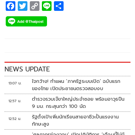
F
T
C
Li
S
ac
wi
o
n
h
e
tt
p
e
ar
b
er
y
e
o
Li
o
n
k
k
NEWS UPDATE
ใจกว้าง! ทำแผน ‘ภาครัฐระบบเปิด’ ฉบับแรก
13:07 น.
ของไทย เปิดประชาชนตรวจสอบงบ
ตำรวจรวบเจ๊ขาใหญ่ประจำซอย พร้อมอาวุธปืน
12:57 น.
9 มม. กระสุนกว่า 100 นัด
รัฐตั้งเป้าเพิ่มนักเรียนสายอาชีวะปั้นแรงงาน
12:52 น.
ทักษะสูง
‘ศุลกากรช่องจอม’ เปิดปฏิบัติการ ‘เดือนนี้ไม่มี