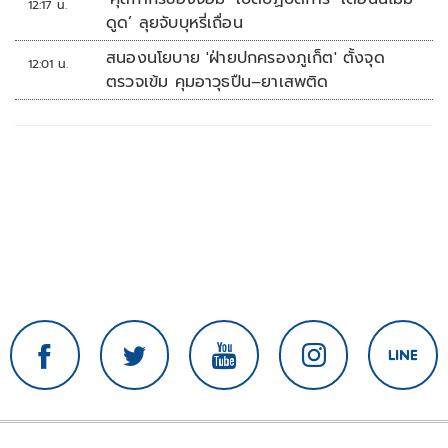
12:17 น.
ดูด’ ลุยจับบุหรี่เถื่อน
สนองนโยบาย 'ฝ่ายปกครองภูเก็ต' ตั้งจุด
12:01 น.
ตรวจเข้ม คุมอาวุธปืน–ยาเสพติด