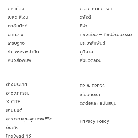
การเมือง
กรองสถานการณ์
เปลว สีเงิน
วาไรตี้
คอลัมนิสต์
กีฬา
บทความ
ท่องเที่ยว – ศิลปวัฒนธรรม
เศรษฐกิจ
ประชาสัมพันธ์
ข่าวพระราชสำนัก
ภูมิภาค
หนังสือพิมพ์
สิ่งแวดล้อม
ต่างประเทศ
PR & PRESS
อาชญากรรม
เกี่ยวกับเรา
X-CITE
ติดต่อและ สนับสนุน
ยานยนต์
สาธารณสุข-คุณภาพชีวิต
Privacy Policy
บันเทิง
ไทยโพสต์ ทีวี