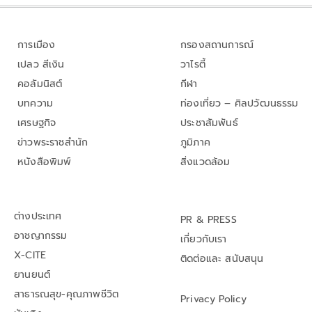
การเมือง
กรองสถานการณ์
เปลว สีเงิน
วาไรตี้
คอลัมนิสต์
กีฬา
บทความ
ท่องเที่ยว – ศิลปวัฒนธรรม
เศรษฐกิจ
ประชาสัมพันธ์
ข่าวพระราชสำนัก
ภูมิภาค
หนังสือพิมพ์
สิ่งแวดล้อม
ต่างประเทศ
PR & PRESS
อาชญากรรม
เกี่ยวกับเรา
X-CITE
ติดต่อและ สนับสนุน
ยานยนต์
สาธารณสุข-คุณภาพชีวิต
Privacy Policy