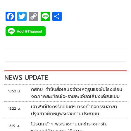
F
T
C
Li
S
ac
wi
o
n
h
e
tt
p
e
ar
b
er
y
e
o
Li
o
n
k
k
NEWS UPDATE
กสทช. กำชับสื่อเสนอข่าวเหตุรุนแรงในโรงเรียน
18:52 น.
งดภาพสะเทือนใจ-รายละเอียดเสี่ยงเลียนแบบ
เจ้าฟ้าทีปังกรรัศมีโชติฯ ทรงทำกิจกรรมอาสา
18:22 น.
ปรุงข้าวผัดหมูพระราชทานประชาชน
โปรดเกล้าฯ พระราชทานยศข้าราชการใน
18:19 น.