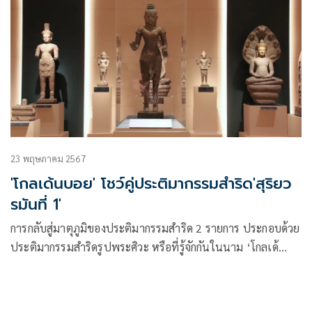
23 พฤษภาคม 2567
'โกลเด้นบอย' โชว์คู่ประติมากรรมสำริด'สุริยว
รมันที่ 1'
การกลับสู่มาตุภูมิของประติมากรรมสำริด 2 รายการ ประกอบด้วย
ประติมากรรมสำริดรูปพระศิวะ หรือที่รู้จักกันในนาม ‘โกลเด้
นบอย’ และประติมากรรมรูปสตรีนั่งชันเข่าพนมมือจาก
พิพิธภัณฑ์ศิลปะเมโทรโพลิทัน สหรัฐอเมริกา โดยประติมากรรม
ชั้นเยี่ยมทั้งสองรายการประชาชนสามารถเข้าชมได้ที่ห้องลพบุรี