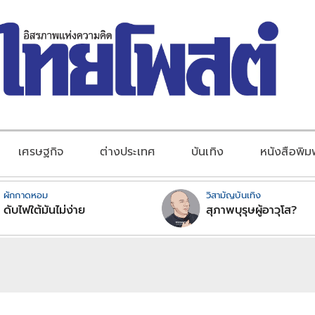
เศรษฐกิจ
ต่างประเทศ
บันเทิง
หนังสือพิม
ผักกาดหอม
วิสามัญบันเทิง
ดับไฟใต้มันไม่ง่าย
สุภาพบุรุษผู้อาวุโส?