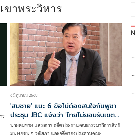
เขาพระวิหาร
N
6 มิถุนายน 2568
'สมชาย' แนะ 6 ข้อไม่ต้องสนใจกัมพูชา
ประชุม JBC แจ้งว่า 'ไทยไม่ยอมรับเขต
หาร
อำนาจศาลโลก'
นายสมชาย แสวงการ อดีตประธานคณะกรรมาธิการสิทธิ
่
มนุษยชน ฯ วุฒิสภา และอดีตรองประธานคณะ