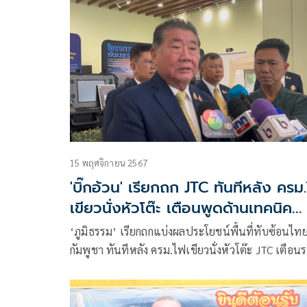
ไม่เคยคิดสร้างสันติภาพกับรัฐเพื่อนบ้าน ไม่สามารถ
เปลี่ยนวิธีคิดเขาได้
15 พฤศจิกายน 2567
'บิ๊กอ้วน' เรียกถก JTC ทันทีหลัง ครม
เขียวนั่งหัวโต๊ะ เตือนพูดด้านเทคนิค
กระทบอธิปไตย
‘ภูมิธรรม’ เรียกถกแบ่งผลประโยชน์พื้นที่ทับซ้อนไทย
กัมพูชา ทันทีหลัง ครม.ไฟเขียวนั่งหัวโต๊ะ JTC เตือนร
พูดด้านเทคนิค หวั่น กระทบดินแดน หากอนาคตเรื่องถ
ศาล เผยลงพื้นที่เกาะกูด โมเดลเดียว ‘เขาพระวิหาร’
แสดงความเจ้าของ