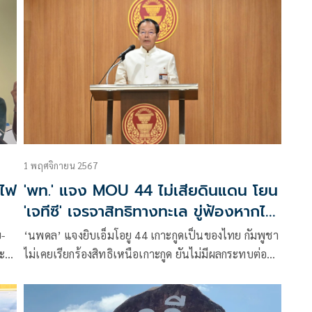
“ผิดต่อรัฐธรรมนูญอย่างมหันต์
1 พฤศจิกายน 2567
.ไฟ
'พท.' แจง MOU 44 ไม่เสียดินแดน โยน
'เจทีซี' เจรจาสิทธิทางทะเล ขู่ฟ้องหากไม่
หยุดปั่นกระแส
-
‘นพดล’ แจงยิบเอ็มโอยู 44 เกาะกูดเป็นของไทย กัมพูชา
ะวัง
ไม่เคยเรียกร้องสิทธิเหนือเกาะกูด ยันไม่มีผลกระทบต่อ
ึง
การอ้างสิทธิทางทะเล โยน ‘เจทีซี’เป็นฝ่ายเจรา ขู่ไม่
หยุดปั่นกระแสเสียดินแดนจะดำเนินการตามกม.