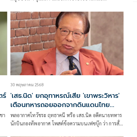
กรรมาธิการการต่างประเทศ สภานิติบัญญัติแห่งชาติ
30 พฤษภาคม 2568
ร์
'เสธ.นิด' ยกอุทาหรณ์เสีย 'เขาพระวิหาร'
เตือนทหารถอยออกจากดินแดนไทย
เป็นการยอมแพ้
ูชา
พลอากาศโทวัชระ ฤทธาคนี หรือ เสธ.นิด อดีตนายทหาร
นักบินกองทัพอากาศ โพสต์ข้อความบนเฟซบุ๊ก ว่า การสั่ง
น’
ให้ทหารไทยถอยออกจากแผ่นดินในราชอาณาจักร ถือว่า