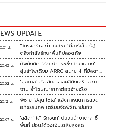
EWS UPDATE
“โครงสร้างเก่า-คนใหม่”บีอาร์เอ็น รัฐ
0:01 น.
ตรึงกำลังรักษาพื้นที่ปลอดภัย
ทัพนักบิด 'ฮอนด้า เรซซิ่ง ไทยแลนด์'
20:43 น.
ลุ้นล่าโพเดียม ARRC สนาม 4 ที่มัลดาลิ
กา
‘ศุภมาส’ สั่งเข้มตรวจคลินิกเสริมความ
20:32 น.
งาม ย้ำโฆษณาราคาต้องจ่ายจริง
พี่ชาย 'ฮลุน โซโล่' แจ้งกำหนดการสวด
20:12 น.
อภิธรรมศพ เตรียมจัดพิธีฌาปนกิจ 11
ส.ค.
'ลลิดา' โต้ 'รักชนก' ปมงบน้ำบาดาล ชี้
20:07 น.
พื้นที่ ปชน.ได้วงเงินเฉลี่ยสูงสุด