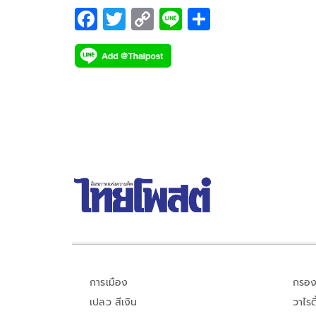
F
T
C
Li
S
ac
wi
o
n
h
e
tt
p
e
ar
b
er
y
e
o
Li
o
n
k
k
การเมือง
กรอง
เปลว สีเงิน
วาไรตี