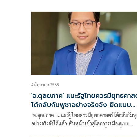
ตอบโต้ กำลังพลเจ็บ2 นาย
4 มิถุนายน 2568
'อ.ดุลยภาค' แนะรัฐไทยควรมียุทธศาสต
โต้กลับกัมพูชาอย่างจริงจัง ยึดแบบ
'แมคคิเวลเลียน'
‘อ.ดุลยภาค’ แนะรัฐไทยควรมียุทธศาสตร์โต้กลับกัมพ
อย่างจริงจังได้แล้ว หันหน้าเข้าสู่โลกการเมืองแบบ
‘แมคคิเวลเลียน’ พร้อมสู้กลับอย่างมีชั้นเชิง ชี้ ‘ฮุนเซ