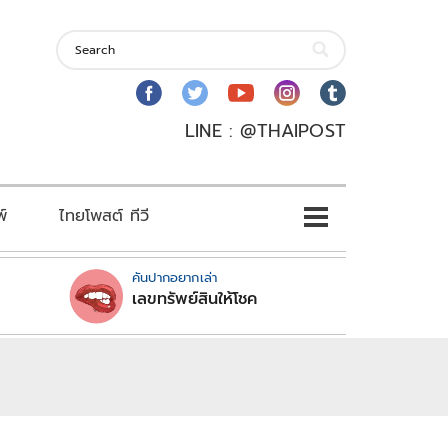
LINE : @THAIPOST
พ์
ไทยโพสต์ ทีวี
คันปากอยากเล่า
เลขทรัพย์สินให้โชค