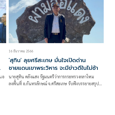
16 ธันวาคม 2566
'สุทิน' ลุยศรีสะเกษ มั่นใจเปิดด่าน
ชายแดนเขาพระวิหาร จะมีข่าวดีในไม่ช้า
นายสุทิน คลังแสง รัฐมนตรีว่าการกระทรวงกลาโหม
ลงพื้นที่ อ.กันทรลักษณ์ จ.ศรีสะเกษ รับฟังบรรยายสรุป
การปฎิบัติงานของกองกำลังสุรนารี รับฟังบรรยายสรุป
ภูมิประเทศพื้นที่ผามออีแดง และตรวจเยี่ยมฐานปฏิบัติ
การฟ้าลั่น พร้อมเปิดอนุสรณ์สถานพิทักษ์ไทย