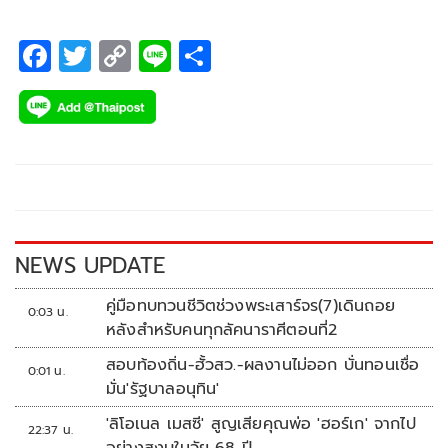
F
T
C
Li
S
ac
wi
o
n
h
e
tt
p
e
ar
b
er
y
e
o
Li
o
n
k
k
NEWS UPDATE
คู่มือทบทวนชีวิตช่วงพระเสาร์จร(7)เดินถอย
0:03 น.
หลังสำหรับคนทุกลัคนาราศีตอนที่2
สอบท้องถิ่น-ฮั้วสว.-ผลงานไม่ออก บั่นทอนเชื่อ
0:01 น.
มั่น'รัฐบาลอนุทิน'
'ลิโอเนล เมสซี' สูญเสียคุณพ่อ 'ฮอร์เก' จากไป
22:37 น.