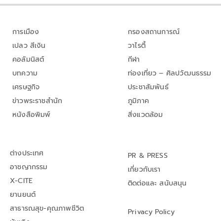
การเมือง
กรองสถานการณ์
เปลว สีเงิน
วาไรตี้
คอลัมนิสต์
กีฬา
บทความ
ท่องเที่ยว – ศิลปวัฒนธรรม
เศรษฐกิจ
ประชาสัมพันธ์
ข่าวพระราชสำนัก
ภูมิภาค
หนังสือพิมพ์
สิ่งแวดล้อม
ต่างประเทศ
PR & PRESS
อาชญากรรม
เกี่ยวกับเรา
X-CITE
ติดต่อและ สนับสนุน
ยานยนต์
สาธารณสุข-คุณภาพชีวิต
Privacy Policy