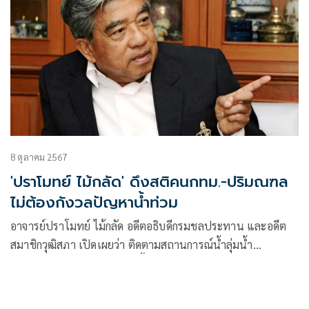
8 ตุลาคม 2567
'ปราโมทย์ ไม้กลัด' ดึงสติคนกทม.-ปริมณฑล
ไม่ต้องกังวลปัญหาน้ำท่วม
อาจารย์ปราโมทย์ ไม้กลัด อดีตอธิบดีกรมชลประทาน และอดีต
สมาชิกวุฒิสภา เปิดเผยว่า ติดตามสถานการณ์น้ำลุ่มน้ำ
เจ้าพระยา มาตลอดจนถึงวันนี้ 8 ตุลาคม