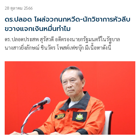
28 ตุลาคม 2566
ดร.ปลอด โผล่จวกนกหวีด-นักวิชาการหัวลีบ
ขวางแจกเงินหมื่นทำไม
ดร.ปลอดประสพ สุรัสวดี อดีตรองนายกรัฐมนตรีในรัฐบาล
นางสาวยิ่งลักษณ์ ชินวัตร โพสต์เฟซบุ๊ก มีเนื้อหาดังนี้