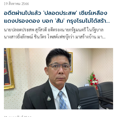
19 สิงหาคม 2566
อดีตผ่านไปแล้ว 'ปลอดประสพ' เชียร์เหลือง
แดงปรองดอง บอก 'ส้ม' กรุงโรมไม่ได้สร้าง
เสร็จในวันเดียว
นายปลอดประสพ สุรัสวดี อดีตรองนายกรัฐมนตรี ในรัฐบาล
นางสาวยิ่งลักษณ์ ชินวัตร โพสต์เฟซบุ๊กว่า มาสร้างบ้าน มา
ปรองดอง สมานสามัคคีกันเถอะ