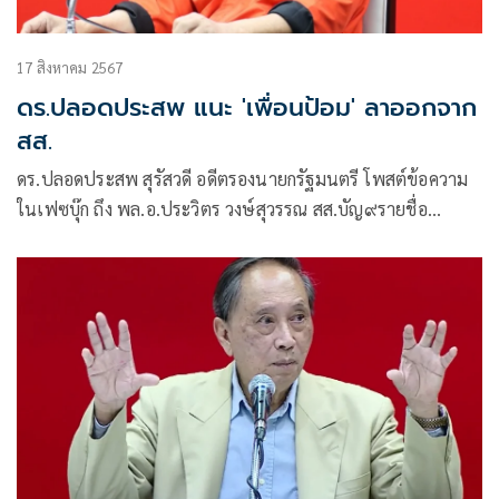
17 สิงหาคม 2567
ดร.ปลอดประสพ แนะ 'เพื่อนป้อม' ลาออกจาก
สส.
ดร.ปลอดประสพ สุรัสวดี อดีตรองนายกรัฐมนตรี โพสต์ข้อความ
ในเฟซบุ๊ก ถึง พล.อ.ประวิตร วงษ์สุวรรณ สส.บัญ๙รายชื่อ
หัวหน้าพรรคพลัง