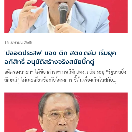
16 เมษายน 2568
'ปลอดประสพ' แจง ตึก สตง.ถล่ม เริ่มยุค
อภิสิทธิ์ อนุมัติสร้างจริงสมัยบิ๊กตู่
อดีตรองนายกฯ โต้ข้อกล่าวหา กรณีตึกสตง. ถล่ม ระบุ “รัฐบาลยิ่ง
ลักษณ์” ไม่เคยเกี่ยวข้องกับโครงการ ชี้ต้นเรื่องเกิดในสมัย
อภิสิทธิ์ แต่ได้รับการอนุมัติสร้างจริงในยุค ประยุทธ์ พร้อมตั้งข้อ
สงสัยถึงการอนุมัติปรับแปลน ย้ายโครงสร้างหลักอาคาร อาจเป็น
ชนวนเหตุสู่โศกนาฏกรรม