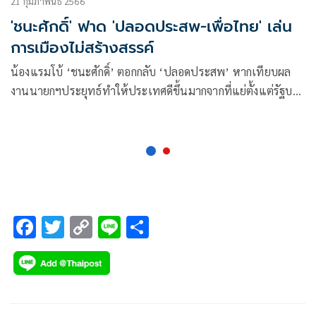
21 กุมภาพันธ์ 2566
'ชนะศักดิ์' ฟาด 'ปลอดประสพ-เพื่อไทย' เล่น
การเมืองไม่สร้างสรรค์
น้องแรมโบ้ ‘ชนะศักดิ์’ ตอกกลับ ‘ปลอดประสพ’ หากเทียบผล
งานนายกฯประยุทธ์ทำให้ประเทศดีขึ้นมากจากที่แย่ตั้งแต่รัฐบาล
ที่แล้ว พร้อมขอเพื่อไทยเล่นการเมืองสร้างสรรค์ อย่าดิสเครดิต
ฝากบอกทักษิณเลิกเคลื่อนไหวทำร้ายประเทศได้แล้ว
F
T
C
Li
S
ac
wi
o
n
h
e
tt
p
e
ar
b
er
y
e