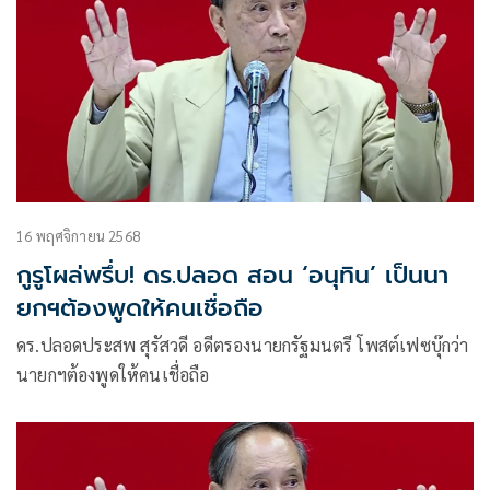
16 พฤศจิกายน 2568
กูรูโผล่พรึ่บ! ดร.ปลอด สอน ‘อนุทิน’ เป็นนา
ยกฯต้องพูดให้คนเชื่อถือ
ดร.ปลอดประสพ สุรัสวดี อดีตรองนายกรัฐมนตรี โพสต์เฟซบุ๊กว่า
นายกฯต้องพูดให้คนเชื่อถือ