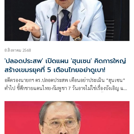
8 สิงหาคม 2568
'ปลอดประสพ' เปิดแผน 'ฮุนเซน' คิดการใหญ่
สร้างเขมรยุคที่ 5 เตือนไทยอย่าดูเบา!
อดีตรองนายกฯ ดร.ปลอดประสพ เตือนอย่าประเมิน “ฮุนเซน”
ต่ำไป ชี้ศึกชายแดนไทย-กัมพูชา 7 วันอาจไม่ใช่เรื่องบังเอิญ แต่
คือบทเปิดฉากของ “เขมรยุคที่ 5” กับแผนเปลี่ยนขั้วจากจีนไป
พึ่งสหรัฐฯ มองเกมลึกทะลุถึงอุตสาหกรรมน้ำมันและพลังงาน