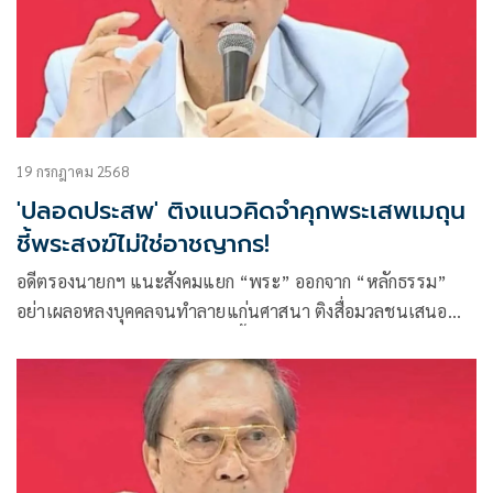
19 กรกฎาคม 2568
'ปลอดประสพ' ติงแนวคิดจำคุกพระเสพเมถุน
ชี้พระสงฆ์ไม่ใช่อาชญากร!
อดีตรองนายกฯ แนะสังคมแยก “พระ” ออกจาก “หลักธรรม”
อย่าเผลอหลงบุคคลจนทำลายแก่นศาสนา ติงสื่อมวลชนเสนอ
ข่าวพาดพิงพระอย่างหวือหวา ชี้เป็นภัยต่อความเชื่อถือใน
พระพุทธศาสนา