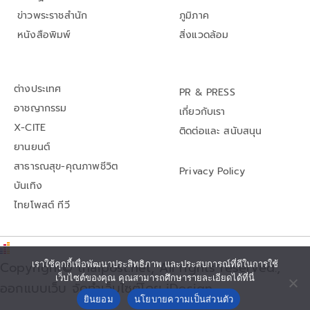
ข่าวพระราชสำนัก
ภูมิภาค
หนังสือพิมพ์
สิ่งแวดล้อม
ต่างประเทศ
PR & PRESS
อาชญากรรม
เกี่ยวกับเรา
X-CITE
ติดต่อและ สนับสนุน
ยานยนต์
สาธารณสุข-คุณภาพชีวิต
Privacy Policy
บันเทิง
ไทยโพสต์ ทีวี
Copyright© thaipost.net, All rights reserved.,
เราใช้คุกกี้เพื่อพัฒนาประสิทธิภาพ และประสบการณ์ที่ดีในการใช้
เว็บไซต์ของคุณ คุณสามารถศึกษารายละเอียดได้ที่นี่
ออกแบบเว็บ จัดทำเว็บไซต์โดย iDesign
ยินยอม
นโยบายความเป็นส่วนตัว