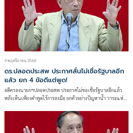
9 พฤศจิกายน 2568
ดร.ปลอดประสพ ประกาศลั่นไม่เชื่อรัฐบาลอีก
แล้ว ยก 4 ข้อดีแต่พูด!
อดีตรองนายกฯปลอดประสพ ประกาศไม่ขอเชื่อรัฐบาลอีกแล้ว
หลังเห็นเพียงคำพูดไร้การลงมือ ยกตัวอย่างปัญหาน้ำ วาระแห่ง
ชาติสแกมเมอร์ เชลยศึกเขมร และการแก้รัฐธรรมนูญ สรุป
เปรี้ยง!ดีแต่พูดและไม่ค่อยทำ