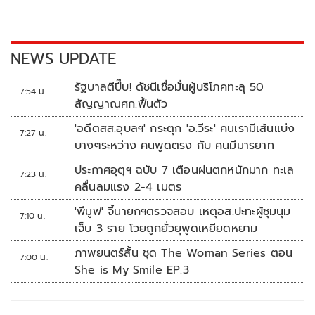
o
Li
o
n
k
k
NEWS UPDATE
รัฐบาลตีปี๊บ! ดัชนีเชื่อมั่นผู้บริโภคทะลุ 50
7:54 น.
สัญญาณศก.ฟื้นตัว
'อดีตสส.อุบลฯ' กระตุก 'อ.วีระ' คนเรามีเส้นแบ่ง
7:27 น.
บางๆระหว่าง คนพูดตรง กับ คนมีมารยาท
ประกาศอุตุฯ ฉบับ 7 เตือนฝนตกหนักมาก ทะเล
7:23 น.
คลื่นลมแรง 2-4 เมตร
'พีมูฟ' จี้นายกฯตรวจสอบ เหตุอส.ปะทะผู้ชุมนุม
7:10 น.
เจ็บ 3 ราย โวยถูกยั่วยุพูดเหยียดหยาม
ภาพยนตร์สั้น ชุด The Woman Series ตอน
7:00 น.
She is My Smile EP.3