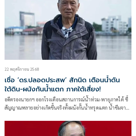
22 พฤศจิกายน 2568
เชื่อ ‘ดร.ปลอดประสพ’ สักนิด เตือนน้ำดัน
ใต้ดิน-ผนังกันน้ำแตก ภาคใต้เสี่ยง!
อดีตรองนายกฯ ออกโรงเตือนสถานการณ์น้ำท่วม-พายุภาคใต้ ชี้
สัญญาณหลายอย่างเกิดขึ้นจริงทั้งผนังกั้นน้ำทรุดแตก น้ำซึมจาก
ใต้ดิน และความเสี่ยงฝนหนัก-ดินถล่ม วอนอย่ามองเป็นเสียงนก
เสียงกาแต่รับฟังบนข้อเท็จจริงและประสบการณ์