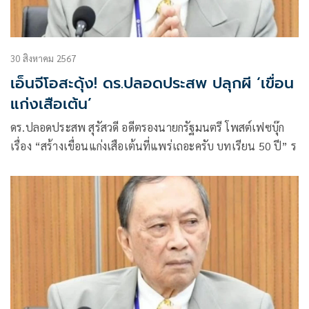
30 สิงหาคม 2567
เอ็นจีโอสะดุ้ง! ดร.ปลอดประสพ ปลุกผี ‘เขื่อน
แก่งเสือเต้น’
ดร.ปลอดประสพ สุรัสวดี อดีตรองนายกรัฐมนตรี โพสต์เฟซบุ๊ก
เรื่อง “สร้างเขื่อนแก่งเสือเต้นที่แพร่เถอะครับ บทเรียน 50 ปี” ร