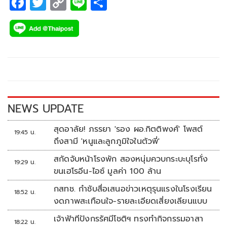
F
T
C
Li
S
ac
wi
o
n
h
e
tt
p
e
ar
b
er
y
e
o
Li
o
n
k
k
NEWS UPDATE
สุดอาลัย! ภรรยา 'รอง ผอ.กิตติพงศ์' โพสต์
19:45 น.
ถึงสามี 'หนูและลูกภูมิใจในตัวพี่'
สกัดจับหน้าโรงพัก สองหนุ่มควบกระบะบุโรทั่ง
19:29 น.
ขนเฮโรอีน-ไอซ์ มูลค่า 100 ล้าน
กสทช. กำชับสื่อเสนอข่าวเหตุรุนแรงในโรงเรียน
18:52 น.
งดภาพสะเทือนใจ-รายละเอียดเสี่ยงเลียนแบบ
เจ้าฟ้าทีปังกรรัศมีโชติฯ ทรงทำกิจกรรมอาสา
18:22 น.