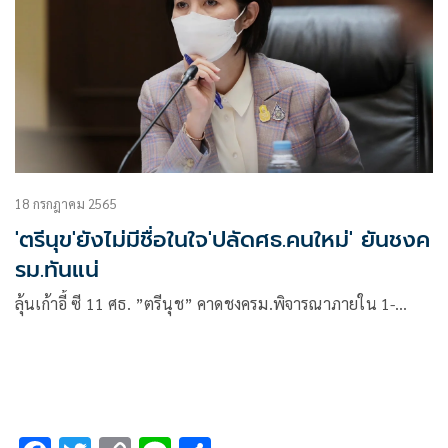
18 กรกฎาคม 2565
'ตรีนุข'ยังไม่มีชื่อในใจ'ปลัดศธ.คนใหม่' ยันชงค
รม.ทันแน่
ลุ้นเก้าอี้ ซี 11 ศธ. ”ตรีนุช” คาดชงครม.พิจารณาภายใน 1-…