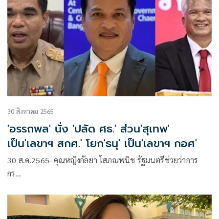
30 สิงหาคม 2565
'อรรถพล' นั่ง 'ปลัด ศธ.' ส่วน'สุเทพ'
เป็น'เลขาฯ สกศ.' โยก'ธนุ' เป็น'เลขาฯ กอศ'
30 ส.ค.2565- คุณหญิงกัลยา โสภณพนิช รัฐมนตรีช่วยว่าการ
กร…