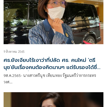
9 สิงหาคม 2565
ศธ.ยังเงียบไร้เงาว่าที่ปลัด ศธ. คนใหม่ 'ตรี
นุช'ยันเรื่องคนต้องคิดนานๆ แต่รับรองได้ชื่อ
ภายในส.ค.นี้
9ส.ค.2565- นางสาวตรีนุช เทียนทอง รัฐมนตรีว่าการกระทร
วงศ…