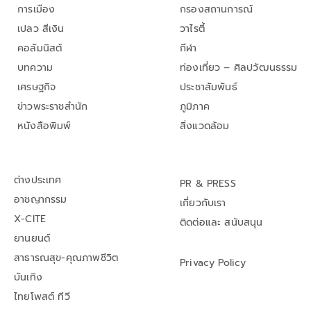
การเมือง
กรองสถานการณ์
เปลว สีเงิน
วาไรตี้
คอลัมนิสต์
กีฬา
บทความ
ท่องเที่ยว – ศิลปวัฒนธรรม
เศรษฐกิจ
ประชาสัมพันธ์
ข่าวพระราชสำนัก
ภูมิภาค
หนังสือพิมพ์
สิ่งแวดล้อม
ต่างประเทศ
PR & PRESS
อาชญากรรม
เกี่ยวกับเรา
X-CITE
ติดต่อและ สนับสนุน
ยานยนต์
สาธารณสุข-คุณภาพชีวิต
Privacy Policy
บันเทิง
ไทยโพสต์ ทีวี