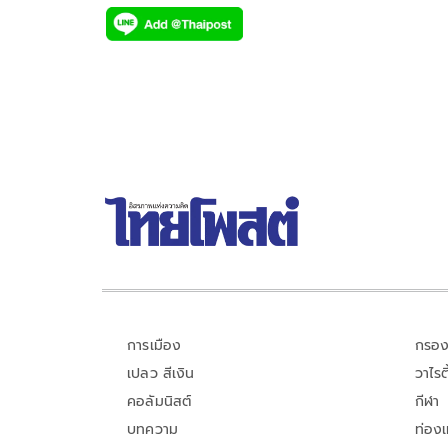
ac
wi
o
n
h
e
tt
p
e
ar
b
er
y
e
o
Li
o
n
k
k
การเมือง
กรอง
เปลว สีเงิน
วาไรตี
คอลัมนิสต์
กีฬา
บทความ
ท่อง