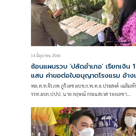
14 มิถุนายน 2566
ซ้อนแผนรวบ 'ปลัดอำเภอ' เรียกเงิน 1
แสน ค่าขอต่อใบอนุญาตโรงแรม อ้าง
ไปดูแลนาย
พล.ต.ท.จิรภพ ภูริเดช ผบช.ก.พ.ต.อ.ประสงค์ เฉลิมพั
รรท.ผบก.ปปป. นาย กฤษณ์ กระแสเวส รองเลขา
ปปท.นายศิริพงษ์ ศรีตุลา ผอ.กองปราบปรามทุจริตใ
ภาครัฐภูมิ 2 ป.ป.ท.ร่วมแถลงจับกุม น.ส.ฐิฌาพร คง
เหมือน อายุ 42 ปี