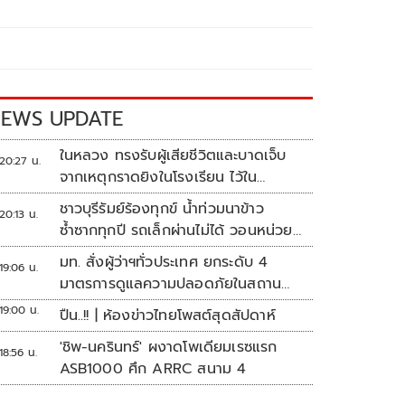
EWS UPDATE
ในหลวง ทรงรับผู้เสียชีวิตและบาดเจ็บ
20:27 น.
จากเหตุกราดยิงในโรงเรียน ไว้ใน
พระบรมราชานุเคราะห์
ชาวบุรีรัมย์ร้องทุกข์ น้ำท่วมนาข้าว
20:13 น.
ซ้ำซากทุกปี รถเล็กผ่านไม่ได้ วอนหน่วย
งานเร่งแก้ไข
มท. สั่งผู้ว่าฯทั่วประเทศ ยกระดับ 4
19:06 น.
มาตรการดูแลความปลอดภัยในสถาน
ศึกษา
19:00 น.
ปืน..!! | ห้องข่าวไทยโพสต์สุดสัปดาห์
'ชิพ-นครินทร์' ผงาดโพเดียมเรซแรก
18:56 น.
ASB1000 ศึก ARRC สนาม 4