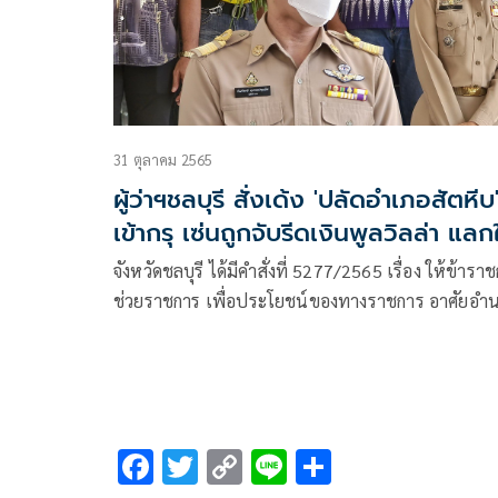
31 ตุลาคม 2565
ผู้ว่าฯชลบุรี สั่งเด้ง 'ปลัดอำเภอสัตหีบ
เข้ากรุ เซ่นถูกจับรีดเงินพูลวิลล่า แลก
อนุญาต
จังหวัดชลบุรี ได้มีคำสั่งที่ 5277/2565 เรื่อง ให้ข้ารา
ช่วยราชการ เพื่อประโยชน์ของทางราชการ อาศัยอำ
ตามความในมาตรา 54 และมาตรา 57 แห่งพระราช
บัญญัติระเบียบบริหารราชการแผ่นดิน พ.ศ.2534 จึงใ
นายกัณฑ์พงษ์ สุวรรณปทุมเลิศ
F
T
C
Li
S