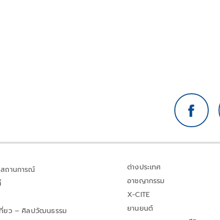
ต่างประเทศ
สถานการณ์
อาชญากรรม
้
X-CITE
ยานยนต์
เที่ยว – ศิลปวัฒนธรรม