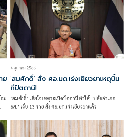
4 ตุลาคม 2566
ขาย
'สมศักดิ์' สั่ง ศอ.บต.เร่งเยียวยาเหตุบึ้ม
ที่ปัตตานี!
ร้อม
‘สมศักดิ์’ เสียใจเหตุระเบิดปัตตานีทำให้ ‘ปลัดอำเภอ-
อส.’ เจ็บ 13 ราย สั่ง ศอ.บต.เร่งเยียวยาแล้ว