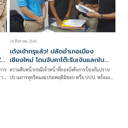
26 สิงหาคม 2565
'
เด้งเข้ากรุแล้ว! ปลัดอำเภอ​เมือง
ใบ
เชียงใหม่ โดนจับคาโต๊ะรับเงินแลกใบ
อนุญาตซื้อปืน
ชการ
ความคืบหน้ากรณีเจ้าหน้าที่กองบังคับการป้องกันปราบ
นาจ
ปรามการทุจริตและประพฤติมิชอบ หรือ ปปป. พร้อมเจ้า
หน้าที่ตำรวจภูธรจังหวัดเชียงใหม่ เจ้าหน้าที่ ป.ป.ท. และ
ห้
ป.ป.ช. สนธิกำลังเข้าจับกุมตัวนายสรพงศ์ เตละวานิช
ปลัดอำเภอเมืองเชียงใหม่