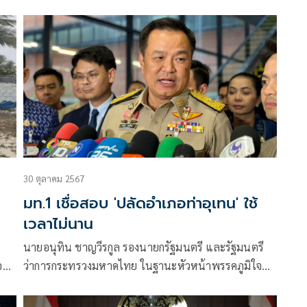
ทศวรรษตามคำสั่งศาลปกครอง ปลัดอำเภอหัวโต๊ะประชุม
ถกวุ่นไร้ข้อยุติ
30 ตุลาคม 2567
มท.1 เชื่อสอบ 'ปลัดอำเภอท่าอุเทน' ใช้
เวลาไม่นาน
นายอนุทิน ชาญวีรกูล รองนายกรัฐมนตรี และรัฐมนตรี
ู่
ว่าการกระทรวงมหาดไทย ในฐานะหัวหน้าพรรคภูมิใจ
ต้ว
ไทย กล่าวถึงกรณีที่ปลัดกระทรวงมหาดไทย