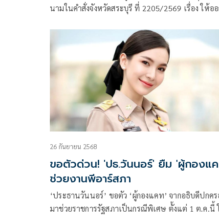
นามในคำสั่งจังหวัดสระบุรี ที่ 2205/2569 เรื่อง ให้อ
จากราชการไว้ก่อน ตามนโยบาย นายอนุทิน ชาญวีรกู
นายกรัฐมนตรี และ รมว.มหาดไทย จากกรณีต้องหาว่
กระทำความผิดอาญา โดยมีผลบังคับใช้กับ นายปริน วง
กมุทรศัย ตำแหน่งปลัดอำเภอ (เจ้าพนักงานปกครอง
ชำนาญการ) ประจำที่ทำการปกครองอำเภอพระพุทธ
จังหวัดสระบุรี
26 กันยายน 2568
ขอตัวด่วน! 'ปธ.วันนอร์' ยืม 'ผู้กองแค
ช่วยงานพีอาร์สภา
‘ประธานวันนอร์’ ขอตัว ‘ผู้กองแคท’ จากอธิบดีปกคร
มาช่วยราชการรัฐสภาเป็นกรณีพิเศษ ตั้งแต่ 1 ต.ค.นี้