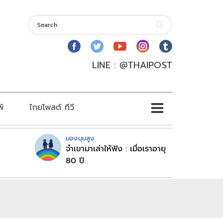
LINE : @THAIPOST
พ์
ไทยโพสต์ ทีวี
มองมุมสูง
จำเขามาเล่าให้ฟัง : เมื่อเราอายุ
80 ปี