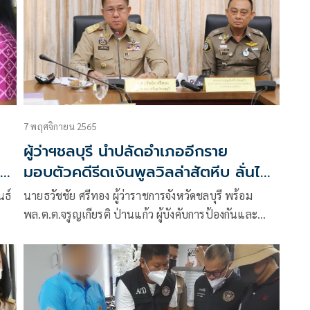
7 พฤศจิกายน 2565
ผู้ว่าฯชลบุรี นำปลัดอำเภออีกราย
เอา
มอบตัวคดีรีดเงินพูลวิลล่าสัตหีบ ลั่นไม่
เอาไว้หากผิดจริง
นธ์
นายธวัชชัย ศรีทอง ผู้ว่าราชการจังหวัดชลบุรี พร้อม
พล.ต.ต.จรูญเกียรติ ป่านแก้ว ผู้บังคับการป้องกันและ
น
ปราบปรามการกระทำความผิดเกี่ยวกับการทุจริตและ
ประพฤติมิชอบ