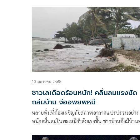
ตำแหน่งนักประชาสัมพันธ์
13 มกราคม 2568
ชาวเลเดือดร้อนหนัก! คลื่นลมแรงซัด
ถล่มบ้าน จ่ออพยพหนี
หลายพื้นที่ต้องเผชิญกับสภาพอากาศแปรปรวนอย่าง
หนักคลื่นลมในทะเลมีกำลังแรงขึ้น ชาวบ้านซึ่งมีบ้านอย
ติดชายทะเลได้รับความเดือดร้อน เช่น หมู่ 8 ต.เกาะแ
อ.เมืองสงขลา