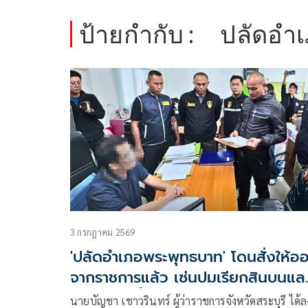
ป้ายกำกับ :
ปลัดอำ
3 กรกฎาคม 2569
'ปลัดอำเภอพระพุทธบาท' โดนสั่งให้อ
จากราชการแล้ว เซ่นปมเรียกสินบนแล
ใบอนุญาตซื้อปืน
นายบัญชา เชาวรินทร์ ผู้ว่าราชการจังหวัดสระบุรี ได้ล