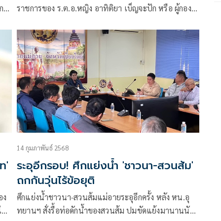
อก
ราชการของ ร.ต.อ.หญิง อาทิติยา เบ็ญจะปัก หรือ ผู้กอง
ล
แคท นักประชาสัมพันธ์ปฏิบัติการ กรมการปกครอง โดย
า
เมื่อไม่นานมานี้มีชื่อได้รับการแต่งตั้งเป็นปลัดอำเภอ
ศ์
เมืองศรีสะเกษ
บาท
14 กุมภาพันธ์ 2568
ท'
ระอุอีกรอบ! ศึกแย่งน้ำ 'ชาวนา-สวนส้ม'
ถกกันวุ่นไร้ข้อยุติ
อง
ศึกแย่งน้ำชาวนา-สวนส้มแม่อายระอุอีกครั้ง หลัง หน.อุ
 ใน
ทยานฯ สั่งรื้อท่อดักน้ำของสวนส้ม ปมขัดแย้งมานานนับ