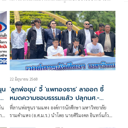
จัดการชุมนุมในวันที่ 27 ก.ค.นี้ว่า ขอวิงวอนว่า อย่าปล่อย
ให้ศึกในไปผสมศึกนอก
22 มิถุนายน 2568
นุน
'ลูกพ่อขุน' จี้ 'แพทองธาร' ลาออก ชี้
ย'
หมดความชอบธรรมแล้ว ปลุกนศ.-
ปชช.ร่วมชุมนุม28มิย.
่น
ที่ลานพ่อขุนรามแหง องค์การนักศึกษา มหาวิทยาลัย
จาก
รามคำแหง (อ.ศ.ม.ร.) นำโดย นายศิริมงคล อินทร์แก้ว
นำ
นายกองค์การนักศึกษามหาวิทยาลัยรามคำแหง อ่าน