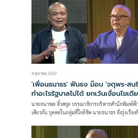
รายได้ส่วนที่เหลือสนับสนุนกองทัพภาคที่ 2
4 ตุลาคม 2567
'เพื่อนธนาธร' ฟันธง ม็อบ 'จตุพร-สนธิ
ทำอะไรรัฐบาลไม่ได้ ยกเว้นเงื่อนไขเดี
นายธนาพล อิ๋วสกุล บรรณาธิการบริหารสำนักพิมพ์ฟ้
เดียวกัน บุคคลในกลุ่มที่ใกล้ชิด นายธนาธร จึงรุ่งเรืองก
ประธานคณะก้าวหน้า โพสต์ข้อความผ่านเฟซบุ๊กว่า