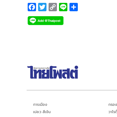
F
T
C
Li
S
ac
wi
o
n
h
e
tt
p
e
ar
b
er
y
e
o
Li
o
n
k
k
การเมือง
กรอง
เปลว สีเงิน
วาไรตี