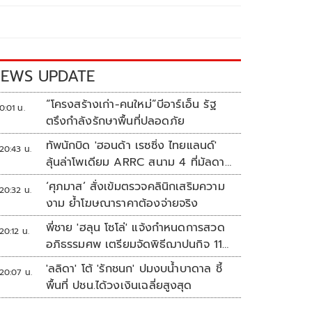
EWS UPDATE
“โครงสร้างเก่า-คนใหม่”บีอาร์เอ็น รัฐ
0:01 น.
ตรึงกำลังรักษาพื้นที่ปลอดภัย
ทัพนักบิด 'ฮอนด้า เรซซิ่ง ไทยแลนด์'
20:43 น.
ลุ้นล่าโพเดียม ARRC สนาม 4 ที่มัลดาลิ
กา
‘ศุภมาส’ สั่งเข้มตรวจคลินิกเสริมความ
20:32 น.
งาม ย้ำโฆษณาราคาต้องจ่ายจริง
พี่ชาย 'ฮลุน โซโล่' แจ้งกำหนดการสวด
20:12 น.
อภิธรรมศพ เตรียมจัดพิธีฌาปนกิจ 11
ส.ค.
'ลลิดา' โต้ 'รักชนก' ปมงบน้ำบาดาล ชี้
20:07 น.
พื้นที่ ปชน.ได้วงเงินเฉลี่ยสูงสุด