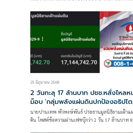
เฟซบุ๊ก ว่า
25 มิถุนายน 2568
2 วันทะลุ 17 ล้านบาท ปชช.หลั่งไหลห
ม็อบ 'กลุ่มพลังแผ่นดินปกป้องอธิปไต
28มิ.ย.
นายปานเทพ พัวพงษ์พันธ์ ประธานมูลนิธิยามเฝ้าแผ
ดิน โพสต์ข้อความผ่านเฟซบุ๊กว่า 2 วัน 17 ล้านบาท 
พี่น้องประชาชนหลั่งไหลมาสนับสนุนการชุมนุมและ