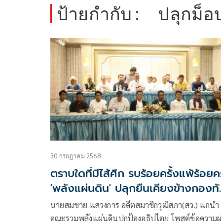
ป้ายกำกับ :
ปลุกม็อ
30 กรกฎาคม 2568
ตราบใดที่มีไส้ศึก รบร้อยครั้งแพ้ร้อยคร
'พลังแผ่นดิน' ปลุกยืนเคียงข้างกองท
2สค.อนุสาวรีชัยฯ
นายสมชาย แสวงการ อดีตสมาชิกวุฒิสภา(สว.) แกนำ
คณะรวมพลังแผ่นดินปกป้องอธิปไตย โพสต์ข้อความผ่าน