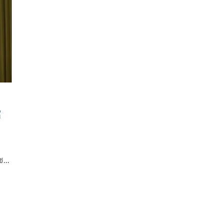
ข้อหาจริยธรรมบกพร่อง
่
าชน