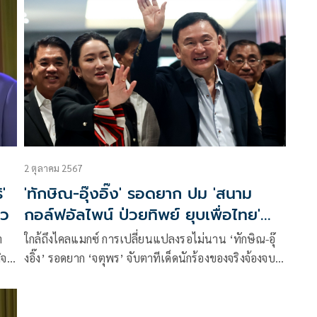
แถลงการณ์ เรียกร้อง ให้นายกรัฐมนตรีลาออกจาก
ตำแหน่ง
2 ตุลาคม 2567
'
'ทักษิณ-อุ๊งอิ๊ง' รอดยาก ปม 'สนาม
ยว
กอล์ฟอัลไพน์ ป่วยทิพย์ ยุบเพื่อไทย'
พ.ย.เชือดจบเกม
า
ใกล้ถึงไคลแมกซ์ การเปลี่ยนแปลงรอไม่นาน ‘ทักษิณ-อุ๊
ิจ
งอิ๊ง’ รอดยาก ‘จตุพร’ จับตาทีเด็ดนักร้องของจริงจ้องจบ
เกม ปม’ สนามกอล์ฟอัลไพน์ ป่วยทิพย์ ยุบเพื่อไทย’ คาด
พฤศจิกานี้ผลสอบป่วยทิพย์ หรือไม่ มาถึงตอนจบ ทำนาย
เวลาตำแหน่งนายกฯ ‘ตระกูลชิน’ สั้นกว่า ‘เศรษฐา’ โดน