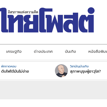
เศรษฐกิจ
ต่างประเทศ
บันเทิง
หนังสือพิม
ผักกาดหอม
วิสามัญบันเทิง
ดับไฟใต้มันไม่ง่าย
สุภาพบุรุษผู้อาวุโส?