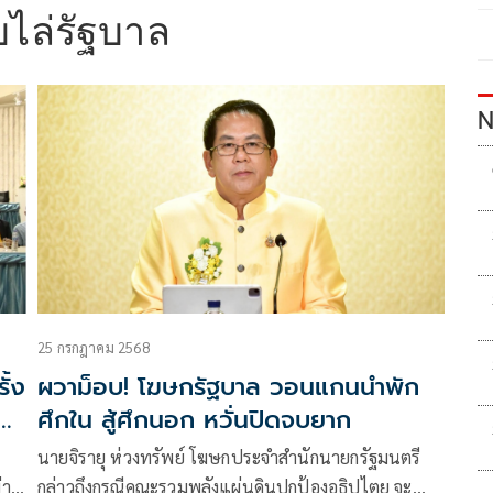
บไล่รัฐบาล
N
25 กรกฎาคม 2568
ั้ง
ผวาม็อบ! โฆษกรัฐบาล วอนแกนนำพัก
ัพ
ศึกใน สู้ศึกนอก หวั่นปิดจบยาก
นายจิรายุ ห่วงทรัพย์ โฆษกประจำสำนักนายกรัฐมนตรี
กล่าวถึงกรณีคณะรวมพลังแผ่นดินปกป้องอธิปไตย จะ