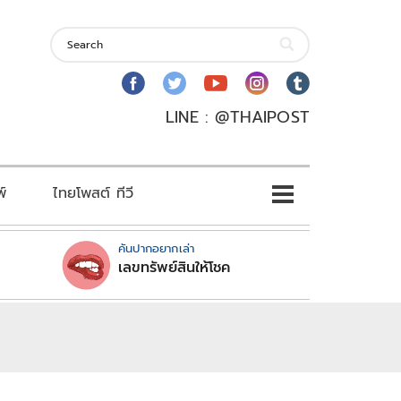
LINE : @THAIPOST
พ์
ไทยโพสต์ ทีวี
คันปากอยากเล่า
เลขทรัพย์สินให้โชค