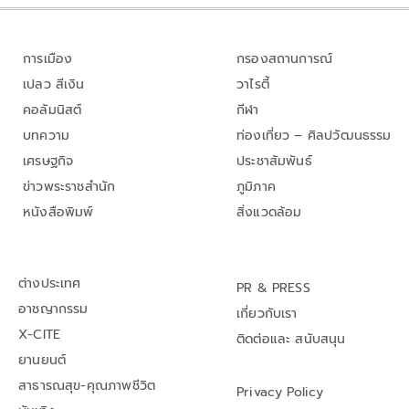
การเมือง
กรองสถานการณ์
เปลว สีเงิน
วาไรตี้
คอลัมนิสต์
กีฬา
บทความ
ท่องเที่ยว – ศิลปวัฒนธรรม
เศรษฐกิจ
ประชาสัมพันธ์
ข่าวพระราชสำนัก
ภูมิภาค
หนังสือพิมพ์
สิ่งแวดล้อม
ต่างประเทศ
PR & PRESS
อาชญากรรม
เกี่ยวกับเรา
X-CITE
ติดต่อและ สนับสนุน
ยานยนต์
สาธารณสุข-คุณภาพชีวิต
Privacy Policy