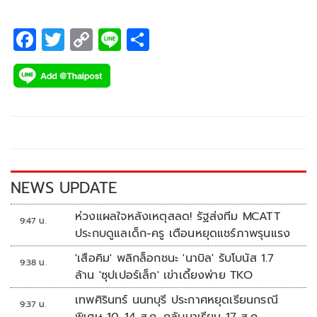
F
T
C
Li
S
ac
wi
o
n
h
e
tt
p
e
ar
b
er
y
e
o
Li
o
n
k
k
NEWS UPDATE
ห่วงแผลใจหลังเหตุสลด! รัฐส่งทีม MCATT
9:47 น.
ประกบดูแลเด็ก-ครู เตือนหยุดแชร์ภาพรุนแรง
'เสือคิม' พลิกล็อกชนะ 'นาบิล' รับโบนัส 1.7
9:38 น.
ล้าน 'ซุปเปอร์เล็ก' เข่าเดี้ยงพ่าย TKO
เทพศิรินทร์ นนทบุรี ประกาศหยุดเรียนกรณี
9:37 น.