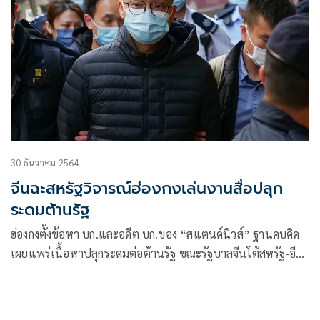
30 ธันวาคม 2564
จีนฉะสหรัฐวิจารณ์ฮ่องกงเล่นงานสื่อปลุก
ระดมต้านรัฐ
ฮ่องกงตั้งข้อหา บก.และอดีต บก.ของ “สแตนด์นิวส์” ฐานคบคิด
เผยแพร่เนื้อหาปลุกระดมต่อต้านรัฐ ขณะรัฐบาลจีนโต้สหรัฐ-อียู-
แคนาดาอ้างเสรีภาพสื่อบังหน้าวิจารณ์การบังคับใช้กฎหมายของ
ฮ่องกง “แบบไม่รับผิดชอบ”