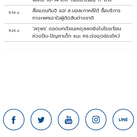
พิเศษ 10-14 ส.ค. กลับมาเรียน 17 ส.ค.
สื่อแดนกิมจิ แฉ! ส.บอลเกาหลีใต้ ซื้อบริการ
9:34 น.
ทางเพศเอาใจผู้ตัดสินต่างชาติ
'จตุพร' ถอดบทเรียนเหตุสลดยิงในโรงเรียน
9:24 น.
ห่วงปืน-ปัญหาเด็ก แนะ ศธ.เร่งอุดช่องโหว่