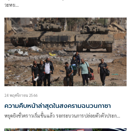
วะหย…
24 พฤศจิกายน 2566
ความคืบหน้าล่าสุดในสงครามฉนวนกาซา
หยุดยิงชั่วคราวเริ่มขึ้นแล้ว รอกระบวนการปล่อยตัวตัวประก…