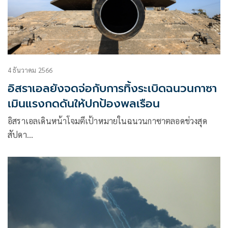
4 ธันวาคม 2566
อิสราเอลยังจดจ่อกับการทิ้งระเบิดฉนวนกาซา
เมินแรงกดดันให้ปกป้องพลเรือน
อิสราเอลเดินหน้าโจมตีเป้าหมายในฉนวนกาซาตลอดช่วงสุด
สัปดา…