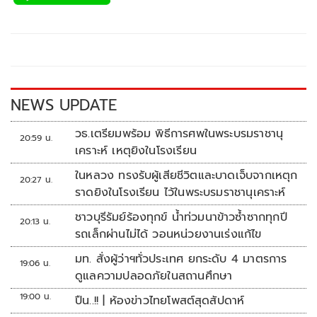
e
tt
p
e
ar
b
er
y
e
o
Li
o
n
k
k
NEWS UPDATE
วธ.เตรียมพร้อม พิธีการศพในพระบรมราชานุ
20:59 น.
เคราะห์ เหตุยิงในโรงเรียน
ในหลวง ทรงรับผู้เสียชีวิตและบาดเจ็บจากเหตุก
20:27 น.
ราดยิงในโรงเรียน ไว้ในพระบรมราชานุเคราะห์
ชาวบุรีรัมย์ร้องทุกข์ น้ำท่วมนาข้าวซ้ำซากทุกปี
20:13 น.
รถเล็กผ่านไม่ได้ วอนหน่วยงานเร่งแก้ไข
มท. สั่งผู้ว่าฯทั่วประเทศ ยกระดับ 4 มาตรการ
19:06 น.
ดูแลความปลอดภัยในสถานศึกษา
19:00 น.
ปืน..!! | ห้องข่าวไทยโพสต์สุดสัปดาห์