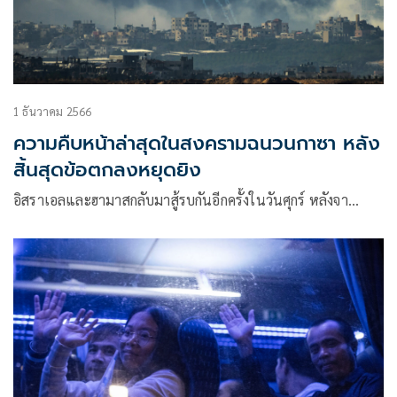
1 ธันวาคม 2566
ความคืบหน้าล่าสุดในสงครามฉนวนกาซา หลัง
สิ้นสุดข้อตกลงหยุดยิง
อิสราเอลและฮามาสกลับมาสู้รบกันอีกครั้งในวันศุกร์ หลังจา…