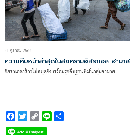
31 ตุลาคม 2566
ความคืบหน้าล่าสุดในสงครามอิสราเอล-ฮามาส
อิสราเอลกร้าวไม่หยุดยิง พร้อมรุกคืบฐานที่มั่นกลุ่มฮามาส…
F
T
C
Li
S
ac
wi
o
n
h