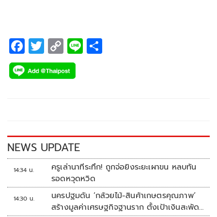
F
T
C
Li
S
ac
wi
o
n
h
e
tt
p
e
ar
b
er
y
e
o
Li
o
n
k
k
NEWS UPDATE
ครูเล่านาทีระทึก! ถูกจ่อยิงระยะเผาขน หลบทัน
14:34 น.
รอดหวุดหวิด
นครปฐมดัน ‘กล้วยไม้-สินค้าเกษตรคุณภาพ’
14:30 น.
สร้างมูลค่าเศรษฐกิจฐานราก ตั้งเป้าเงินสะพัด