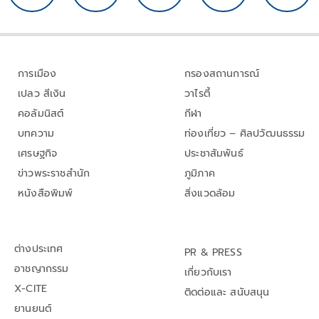
การเมือง
กรองสถานการณ์
เปลว สีเงิน
วาไรตี้
คอลัมนิสต์
กีฬา
บทความ
ท่องเที่ยว – ศิลปวัฒนธรรม
เศรษฐกิจ
ประชาสัมพันธ์
ข่าวพระราชสำนัก
ภูมิภาค
หนังสือพิมพ์
สิ่งแวดล้อม
ต่างประเทศ
PR & PRESS
อาชญากรรม
เกี่ยวกับเรา
X-CITE
ติดต่อและ สนับสนุน
ยานยนต์