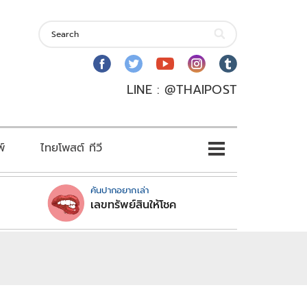
LINE : @THAIPOST
พ์
ไทยโพสต์ ทีวี
คันปากอยากเล่า
เลขทรัพย์สินให้โชค