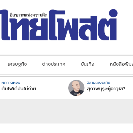
เศรษฐกิจ
ต่างประเทศ
บันเทิง
หนังสือพิม
ผักกาดหอม
วิสามัญบันเทิง
ดับไฟใต้มันไม่ง่าย
สุภาพบุรุษผู้อาวุโส?