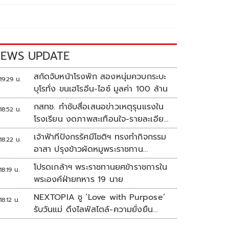
EWS UPDATE
สกัดจับหน้าโรงพัก สองหนุ่มควบกระบะ
19:29 น.
บุโรทั่ง ขนเฮโรอีน-ไอซ์ มูลค่า 100 ล้าน
กสทช. กำชับสื่อเสนอข่าวเหตุรุนแรงใน
18:52 น.
โรงเรียน งดภาพสะเทือนใจ-รายละเอียด
เสี่ยงเลียนแบบ
เจ้าฟ้าทีปังกรรัศมีโชติฯ ทรงทำกิจกรรม
18:22 น.
อาสา ปรุงข้าวผัดหมูพระราชทาน
ประชาชน
โปรดเกล้าฯ พระราชทานยศข้าราชการใน
18:19 น.
พระองค์ฝ่ายทหาร 19 นาย
NEXTOPIA ชู ‘Love with Purpose’
18:12 น.
รับวันแม่ ดึงไลฟ์สไตล์-ความยั่งยืน
สร้างประสบการณ์ช้อปปิงมีความหมาย