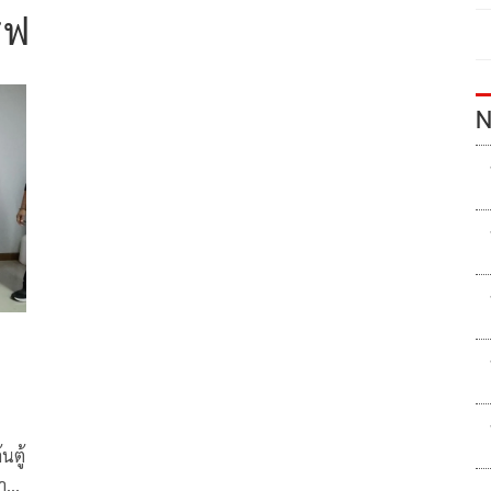
ซฟ
N
นตู้
ำ