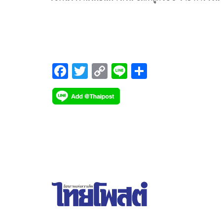
ตัวฝากขัง ศาลไม่ให้ประกันตัว
F
T
C
Li
S
ac
wi
o
n
h
e
tt
p
e
ar
b
er
y
e
o
Li
o
n
k
k