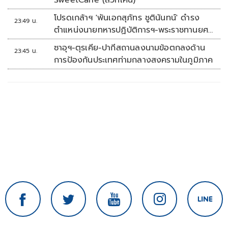
SweetCane (สวีทเคน)
โปรดเกล้าฯ 'พันเอกสุภัทร ชูตินันทน์' ดำรง
23:49 น.
ตำแหน่งนายทหารปฏิบัติการฯ-พระราชทานยศ
'พลตรี'
ซาอุฯ-ตุรเคีย-ปากีสถานลงนามข้อตกลงด้าน
23:45 น.
การป้องกันประเทศท่ามกลางสงครามในภูมิภาค