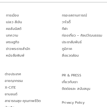
การเมือง
กรองสถานการณ์
เปลว สีเงิน
วาไรตี้
คอลัมนิสต์
กีฬา
บทความ
ท่องเที่ยว – ศิลปวัฒนธรรม
เศรษฐกิจ
ประชาสัมพันธ์
ข่าวพระราชสำนัก
ภูมิภาค
หนังสือพิมพ์
สิ่งแวดล้อม
ต่างประเทศ
PR & PRESS
อาชญากรรม
เกี่ยวกับเรา
X-CITE
ติดต่อและ สนับสนุน
ยานยนต์
สาธารณสุข-คุณภาพชีวิต
Privacy Policy