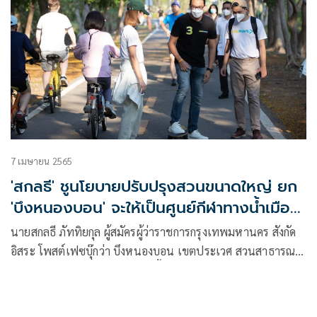
7 เมษายน 2565
'สกลธี' ชูนโยบายปรับปรุงสวนขนาดใหญ่ ยก
'บึงหนองบอน' จะให้เป็นศูนย์กีฬาทางน้ำเมือง
กรุง
นายสกลธี ภัททิยกุล ผู้สมัครผู้ว่าราชการกรุงเทพมหานคร สังกัด
อิสระ โพสต์เฟซบุ๊กว่า บึงหนองบอน เขตประเวศ สวนสาธารณะ
บึงหนองบอน เขตประเวศ เป็นพื้นที่แก้มลิงรับน้ำความจุ
5,000,000 ลบ.ม. ขนาด 600 กว่าไร่ของสำนักการระบายน้ำครับ
โดยมีพื้นที่เป็นบึงถึง 500 ไร่