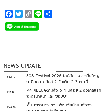
F
T
C
Li
S
ac
wi
o
n
h
e
tt
p
e
ar
b
er
y
e
o
Li
o
n
k
k
NEWS UPDATE
808 Festival 2026 ไลน์อัปแรกสุดยิ่งใหญ่
1:24 น.
ระเบิดความมันส์ 2 วันเต็ม 2-3 ต.ค.นี้
M4 คัมแบคตามสัญญา! ปล่อย 2 ซิงเกิลแรก
1:16 น.
'อะดรีนาลีน' และ 'ชอบU'
'ดั๊ม คาราบาว' รวมเพื่อนวัยมัธยมตั้งวง
1:02 น.