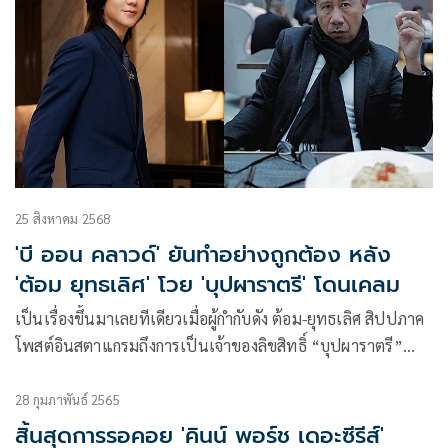
หนุ่ม อาโป-ณัฐวิญญ์ วัฒนกิติพัฒน์ ก็โดนไล่ถึง 3 ครั้งด้วย โดย
ปอนด์โพสต์เรื่อราวทั้งหมดลงใน X
25 สิงหาคม 2568
'บี ออน คลาวด์' ยันทำอย่างถูกต้อง หลัง
'ต้อม ยุทธเลิศ' โวย 'บุปผาราตรี' โดนเคลม
เป็นเรื่องขึ้นมาเลยทีเดียวเมื่อผู้กำกับดัง ต้อม-ยุทธเลิศ สิปปภาค
โพสต์อินสตาแกรมถึงการเป็นเจ้าของลิขสิทธิ์ “บุปผาราตรี”
และประกาศกร้าวหากใครคิดจะเคลมกรุณาหยุด!
28 กุมภาพันธ์ 2565
สิ้นสุดการรอคอย 'คินน์ พอร์ช เดอะซีรีส์'