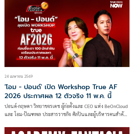
เหมือนการโชว์ออฟ จนเกิดเสียงวิจารณ์มากมาย
24 เมษายน 2569
'โอม - ปอนด์' เปิด Workshop True AF
2026 ประกาศผล 12 ตัวจริง 11 พ.ค. นี้
ปอนด์-กฤษดา วิทยาขจรเดช ผู้ก่อตั้งและ CEO แห่ง BeOnCloud
และ โอม-ปัณฑพล ประสารราชกิจ ศิลปินและผู้บริหารคนสำคัญ
ของวงการดนตรีไทย พร้อมถ่ายทอดประสบการณ์และทักษะ
อย่างเข้มข้น เพื่อเปลี่ยนผู้มีความฝันให้ก้าวสู่เส้นทางศิลปินมือ