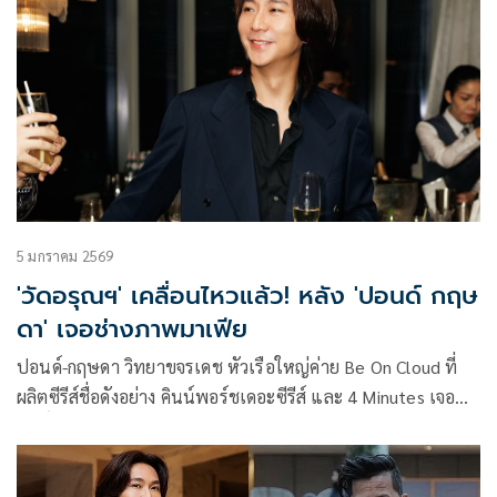
การเปิดโอกาสให้นักล่าฝันคว้าสิทธิ์ Fast Track ก้าวเข้าสู่รอบ
Workshop กับสองเอ็กเซ็กคิวทีฟ โปรดิวเซอร์ (Executive
Producer) โปรดิวเซอร์มือทองอย่าง ปอนด์-กฤษดา วิทยาขจร
เดช และ โอม-ปัณฑพล ประสารราชกิจ
5 มกราคม 2569
'วัดอรุณฯ' เคลื่อนไหวแล้ว! หลัง 'ปอนด์ กฤษ
ดา' เจอช่างภาพมาเฟีย
ปอนด์-กฤษดา วิทยาขจรเดช หัวเรือใหญ่ค่าย Be On Cloud ที่
ผลิตซีรีส์ชื่อดังอย่าง คินน์พอร์ชเดอะซีรีส์ และ 4 Minutes เจอ
ฤทธิ์ช่างภาพมาเฟียเจ้าถิ่น หลังไปวัดอรุณแล้วเห็นช่างภาพไล่
นักท่องเที่ยวต่างชาติที่ไม่ได้ใช้บริการช่างภาพคนดังกล่าว และ
เมื่อไปตักเตือนแต่ก็นไม่ป็นผล แถมทีมงานยังมาบอกว่าพระเอก