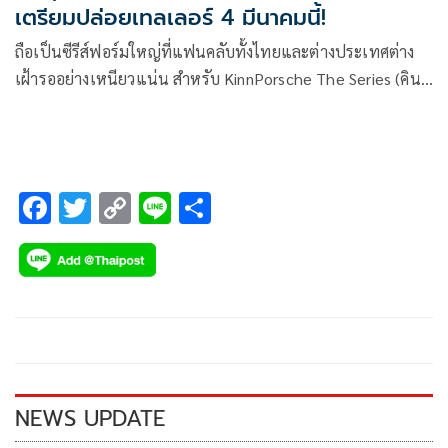
เตรียมปล่อยเทลเลอร์ 4 มีนาคมนี้!
ถือเป็นซีรีส์ฟอร์มใหญ่ที่แฟนคลับทั้งไทยและต่างประเทศต่าง
เฝ้ารออย่างเหนียวแน่น สำหรับ KinnPorsche The Series (คินน์
พอร์ช เดอะซีรีส์) ซีรีส์วาย แนวแอ็กชัน ผลิตโดย บริษัท บี ออน
คลาวด์ จำกัด เตรียมปล่อยเทลเลอร์มาให้เหล่าแฟนคลับได้ฟิน
จิ้น พร้อมการันตี ความสนุกแบบจัดเต็ม
F
T
C
Li
S
ac
wi
o
n
h
e
tt
p
e
ar
b
er
y
e
o
Li
o
n
k
k
NEWS UPDATE