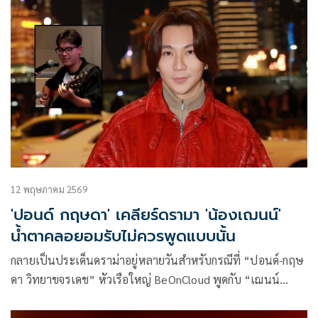
12 พฤษภาคม 2569
'ปอนด์ กฤษดา' เคลียร์ดรามา 'น้องเฌนน์'
น้ำตาคลอยอมรับไม่ควรพูดแบบนั้น
กลายเป็นประเด็นดราม่าอยู่หลายวันสำหรับกรณีที่ “ปอนด์-กฤษ
ดา วิทยาขจรเดช” หัวเรือใหญ่ BeOnCloud พูดกับ “เฌนน์
(เชน)-ธันธรี ฮันซอน” หนึ่งในเข้าแข่งขัน True Acedemy
Fantasia 2026 ว่าการพูดแต่ภาษาอังกฤษในการแข่งขันดู