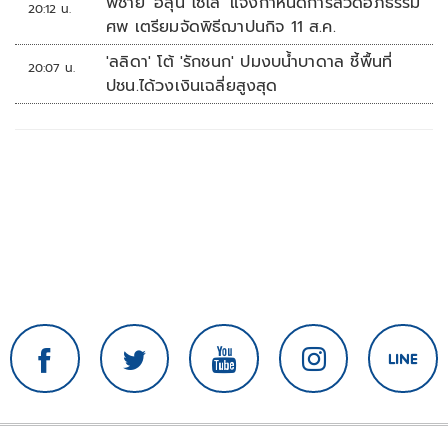
พี่ชาย 'ฮลุน โซโล่' แจ้งกำหนดการสวดอภิธรรม
20:12 น.
ศพ เตรียมจัดพิธีฌาปนกิจ 11 ส.ค.
'ลลิดา' โต้ 'รักชนก' ปมงบน้ำบาดาล ชี้พื้นที่
20:07 น.
ปชน.ได้วงเงินเฉลี่ยสูงสุด