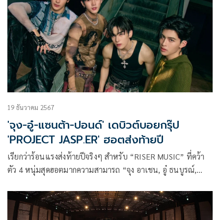
19 ธันวาคม 2567
'จุง-อู๋-แซนต้า-ปอนด์' เดบิวต์บอยกรุ๊ป
'PROJECT JASP.ER' ฮอตส่งท้ายปี
เรียกว่าร้อนแรงส่งท้ายปีจริงๆ สำหรับ “RISER MUSIC” ที่คว้า
ตัว 4 หนุ่มสุดฮอตมากความสามารถ “จุง อาเชน, อู๋ ธนบูรณ์,
แซนต้า พงศภัค และ ปอนด์ ณราวิชญ์” มารวมตัวกันในฐานะบอ
ยกรุ๊ปวงใหม่ ชื่อว่า “PROJECT JASP.ER” (โปรเจกต์ แจสเปอร์)