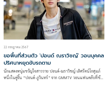
22 กรกฎาคม 2567
ขอพื้นที่ส่วนตัว 'ปอนด์ ณราวิชญ์' วอนบุคคล
ปริศนาหยุดขับรถตาม
นักแสดงหนุ่มขวัญใจสาววาย ปอนด์-ณราวิชญ์ เลิศรัตน์โกสุมภ์
หนึ่งในคู่จิ้น “ปอนด์-ภูวินทร์” จาก GMMTV วอนแฟนคลับที่ขับ
รถตามให้หยุดพฤติกรรมดังกล่าวเพราะกังวลเรื่องความปลอดภัย
ทั้งของตัวเองและคนใกล้ตัว จนต้องหนีมาอยู่กับเพื่อน