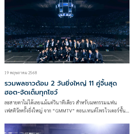
ที่ 1 และ วันอาทิตย์ที่ 2 พฤศจิกายน 2568 เวลา 17.00 น. ณ ยู
เนี่ยน ฮอลล์ ชั้น F6 ศูนย์การค้ายูเนี่ยน มอลล์ ก็ถูกจำหน่ายหมด
เกลี้ยง Sold Out ในเวลาอันรวดเร็ว
19 พฤษภาคม 2568
รวมพลชาวด้อม 2 วันยิ่งใหญ่ 11 คู่จิ้นสุด
ฮอต-จัดเต็มทุกโชว์
ละสายตาไม่ได้เลยแม้แต่วินาทีเดียว สำหรับมหกรรมแฟน
เฟสติวัลครั้งยิ่งใหญ่ จาก “GMMTV” คอนเทนต์โพรไวเดอร์ชั้น
นำของเมืองไทย ที่เขียนตำนานความสนุกบทใหม่ ในงาน
“LOVE OUT LOUD FAN FEST 2025 : LOVEMOSPHERE”