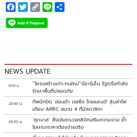
F
T
C
Li
S
ac
wi
o
n
h
e
tt
p
e
ar
b
er
y
e
o
Li
o
n
k
k
NEWS UPDATE
“โครงสร้างเก่า-คนใหม่”บีอาร์เอ็น รัฐตรึงกำลัง
0:01 น.
รักษาพื้นที่ปลอดภัย
ทัพนักบิด 'ฮอนด้า เรซซิ่ง ไทยแลนด์' ลุ้นล่าโพ
20:43 น.
เดียม ARRC สนาม 4 ที่มัลดาลิกา
‘ศุภมาส’ สั่งเข้มตรวจคลินิกเสริมความงาม ย้ำ
20:32 น.
โฆษณาราคาต้องจ่ายจริง