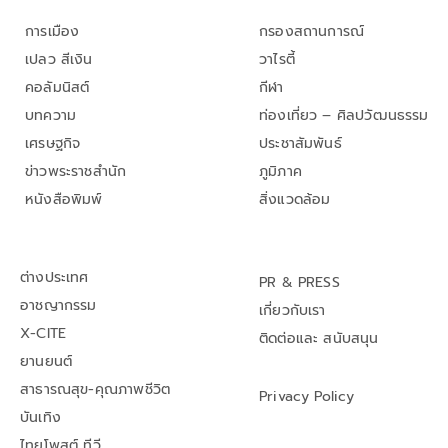
การเมือง
กรองสถานการณ์
เปลว สีเงิน
วาไรตี้
คอลัมนิสต์
กีฬา
บทความ
ท่องเที่ยว – ศิลปวัฒนธรรม
เศรษฐกิจ
ประชาสัมพันธ์
ข่าวพระราชสำนัก
ภูมิภาค
หนังสือพิมพ์
สิ่งแวดล้อม
ต่างประเทศ
PR & PRESS
อาชญากรรม
เกี่ยวกับเรา
X-CITE
ติดต่อและ สนับสนุน
ยานยนต์
สาธารณสุข-คุณภาพชีวิต
Privacy Policy
บันเทิง
ไทยโพสต์ ทีวี