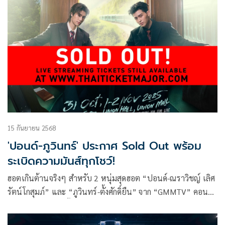
ทั้งปีเลย
15 กันยายน 2568
'ปอนด์-ภูวินทร์' ประกาศ Sold Out พร้อม
ระเบิดความมันส์ทุกโชว์!
ฮอตเกินต้านจริงๆ สำหรับ 2 หนุ่มสุดฮอต “ปอนด์-ณราวิชญ์ เลิศ
รัตน์โกสุมภ์” และ “ภูวินทร์-ตั้งศักดิ์ยืน” จาก “GMMTV” คอน
เทนต์โพรไวเดอร์ชั้นนำของเมืองไทย เพราะหลังจากเปิดขาย
บัตรงาน “POND PHUWIN RENDEZVOUS FANCON” วันเสาร์