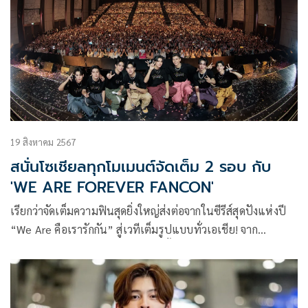
19 สิงหาคม 2567
สนั่นโซเชียลทุกโมเมนต์จัดเต็ม 2 รอบ กับ
'WE ARE FOREVER FANCON'
เรียกว่าจัดเต็มความฟินสุดยิ่งใหญ่ส่งต่อจากในซีรีส์สุดปังแห่งปี
“We Are คือเรารักกัน” สู่เวทีเต็มรูปแบบทั่วเอเชีย! จาก
“GMMTV” คอนเทนต์โพรไวเดอร์ชั้นนำของเมืองไทย กับ “WE
ARE FOREVER ASIA TOUR” WE ARE… เพราะความรักที่ทุกคน
มอบให้ จะนานตลอดกาล