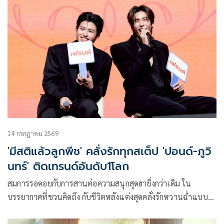
14 กรกฎาคม 2569
'มีสติแล้วลูกพีช' คลั่งรักทุกสเต็ป 'ปอนด์-ภูวิ
นทร์' ติดเทรนด์อันดับ1โลก
สมการรอคอยกับการสานต่อความสนุกสุดฮายิ่งกว่าเดิม ใน
บรรยากาศที่ชวนคิดถึง กับชีวิตหลังแต่งสุดคลั่งรักหวานฉ่ำแบบมี
สติแล้ว ของ “คุณธีร์” (ปอนด์) และ “ลูกพีช” (ภูวินทร์) ในซีรีส์
“มีสติแล้วลูกพีช Peach and Me” ได้คลั่งรักลูกพีชทั้งที ขอมีสติ