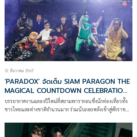
31 ธันวาคม 2567
'PARADOX' จัดเต็ม SIAM PARAGON THE
MAGICAL COUNTDOWN CELEBRATION
2025
บรรยากาศงานฉลองปีใหม่ที่สยามพารากอนซึ่งนักท่องเที่ยวทั้ง
ชาวไทยและต่างชาติจำนวนมาก ร่วมนับถอยหลังเข้าสู่ศักราช
ใหม่ 2568 ในงาน “SIAM PARAGON THE MAGICAL
COUNTDOWN CELEBRATION 2025” ณ พาร์ค พารากอน
สยามพารากอน เมื่อค่ำวันที่ 31 ธ.ค. 2567