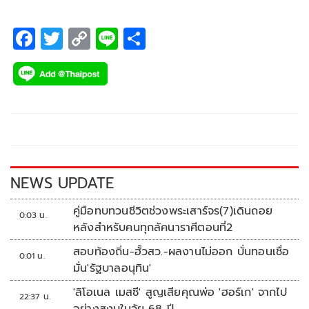
F
T
C
Li
S
ac
wi
o
n
h
e
tt
p
e
ar
b
er
y
e
o
Li
o
n
k
k
NEWS UPDATE
คู่มือทบทวนชีวิตช่วงพระเสาร์จร(7)เดินถอย
0:03 น.
หลังสำหรับคนทุกลัคนาราศีตอนที่2
สอบท้องถิ่น-ฮั้วสว.-ผลงานไม่ออก บั่นทอนเชื่อ
0:01 น.
มั่น'รัฐบาลอนุทิน'
'ลิโอเนล เมสซี' สูญเสียคุณพ่อ 'ฮอร์เก' จากไป
22:37 น.