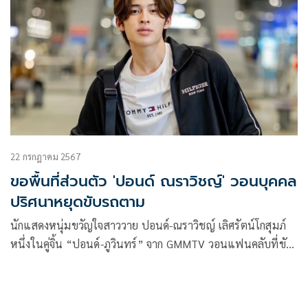
22 กรกฎาคม 2567
ขอพื้นที่ส่วนตัว 'ปอนด์ ณราวิชญ์' วอนบุคคล
ปริศนาหยุดขับรถตาม
นักแสดงหนุ่มขวัญใจสาววาย ปอนด์-ณราวิชญ์ เลิศรัตน์โกสุมภ์
หนึ่งในคู่จิ้น “ปอนด์-ภูวินทร์” จาก GMMTV วอนแฟนคลับที่ขับ
รถตามให้หยุดพฤติกรรมดังกล่าวเพราะกังวลเรื่องความปลอดภัย
ทั้งของตัวเองและคนใกล้ตัว จนต้องหนีมาอยู่กับเพื่อน