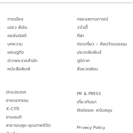
การเมือง
กรองสถานการณ์
เปลว สีเงิน
วาไรตี้
คอลัมนิสต์
กีฬา
บทความ
ท่องเที่ยว – ศิลปวัฒนธรรม
เศรษฐกิจ
ประชาสัมพันธ์
ข่าวพระราชสำนัก
ภูมิภาค
หนังสือพิมพ์
สิ่งแวดล้อม
ต่างประเทศ
PR & PRESS
อาชญากรรม
เกี่ยวกับเรา
X-CITE
ติดต่อและ สนับสนุน
ยานยนต์
สาธารณสุข-คุณภาพชีวิต
Privacy Policy