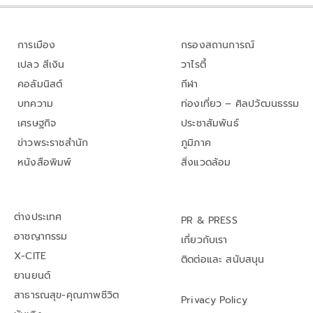
การเมือง
กรองสถานการณ์
เปลว สีเงิน
วาไรตี้
คอลัมนิสต์
กีฬา
บทความ
ท่องเที่ยว – ศิลปวัฒนธรรม
เศรษฐกิจ
ประชาสัมพันธ์
ข่าวพระราชสำนัก
ภูมิภาค
หนังสือพิมพ์
สิ่งแวดล้อม
ต่างประเทศ
PR & PRESS
อาชญากรรม
เกี่ยวกับเรา
X-CITE
ติดต่อและ สนับสนุน
ยานยนต์
สาธารณสุข-คุณภาพชีวิต
Privacy Policy