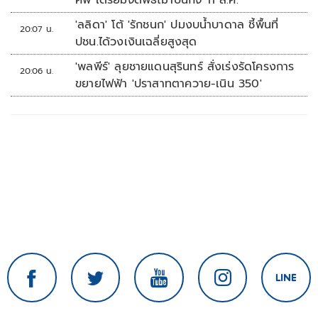
ศพ เตรียมจัดพิธีฌาปนกิจ 11 ส.ค.
'ลลิดา' โต้ 'รักชนก' ปมงบน้ำบาดาล ชี้พื้นที่
20:07 น.
ปชน.ได้วงเงินเฉลี่ยสูงสุด
'พลพีร์' ลุยชายแดนสุรินทร์ สั่งเร่งรัดโครงการ
20:06 น.
ขยายไฟฟ้า 'ปราสาทตาควาย-เนิน 350'