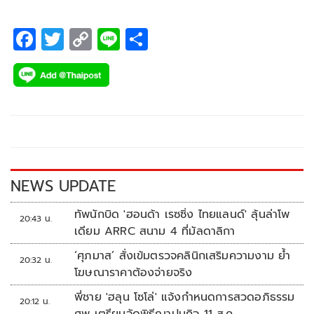
F
T
C
Li
S
ac
wi
o
n
h
e
tt
p
e
ar
b
er
y
e
o
Li
o
n
k
k
NEWS UPDATE
ทัพนักบิด 'ฮอนด้า เรซซิ่ง ไทยแลนด์' ลุ้นล่าโพ
20:43 น.
เดียม ARRC สนาม 4 ที่มัลดาลิกา
‘ศุภมาส’ สั่งเข้มตรวจคลินิกเสริมความงาม ย้ำ
20:32 น.
โฆษณาราคาต้องจ่ายจริง
พี่ชาย 'ฮลุน โซโล่' แจ้งกำหนดการสวดอภิธรรม
20:12 น.