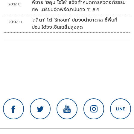
พี่ชาย 'ฮลุน โซโล่' แจ้งกำหนดการสวดอภิธรรม
20:12 น.
ศพ เตรียมจัดพิธีฌาปนกิจ 11 ส.ค.
'ลลิดา' โต้ 'รักชนก' ปมงบน้ำบาดาล ชี้พื้นที่
20:07 น.
ปชน.ได้วงเงินเฉลี่ยสูงสุด