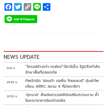
F
T
C
Li
S
ac
wi
o
n
h
e
tt
p
e
ar
b
er
y
e
o
Li
o
n
k
k
NEWS UPDATE
“โครงสร้างเก่า-คนใหม่”บีอาร์เอ็น รัฐตรึงกำลัง
0:01 น.
รักษาพื้นที่ปลอดภัย
ทัพนักบิด 'ฮอนด้า เรซซิ่ง ไทยแลนด์' ลุ้นล่าโพ
20:43 น.
เดียม ARRC สนาม 4 ที่มัลดาลิกา
‘ศุภมาส’ สั่งเข้มตรวจคลินิกเสริมความงาม ย้ำ
20:32 น.
โฆษณาราคาต้องจ่ายจริง