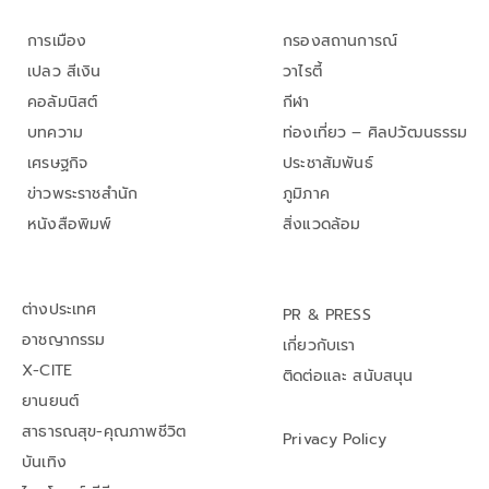
การเมือง
กรองสถานการณ์
เปลว สีเงิน
วาไรตี้
คอลัมนิสต์
กีฬา
บทความ
ท่องเที่ยว – ศิลปวัฒนธรรม
เศรษฐกิจ
ประชาสัมพันธ์
ข่าวพระราชสำนัก
ภูมิภาค
หนังสือพิมพ์
สิ่งแวดล้อม
ต่างประเทศ
PR & PRESS
อาชญากรรม
เกี่ยวกับเรา
X-CITE
ติดต่อและ สนับสนุน
ยานยนต์
สาธารณสุข-คุณภาพชีวิต
Privacy Policy
บันเทิง