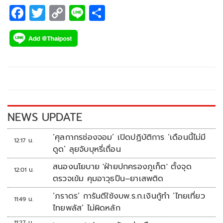
F
T
C
Li
S
ac
wi
o
n
h
e
tt
p
e
ar
b
er
y
e
o
Li
o
n
k
k
NEWS UPDATE
‘ศุลกากรช่องจอม’ เปิดปฏิบัติการ ‘เดือนนี้ไม่มี
12:17 น.
ดูด’ ลุยจับบุหรี่เถื่อน
สนองนโยบาย 'ฝ่ายปกครองภูเก็ต' ตั้งจุด
12:01 น.
ตรวจเข้ม คุมอาวุธปืน–ยาเสพติด
‘ภราดร’ การันตีใช้งบพ.ร.ก.เงินกู้ทำ ‘ไทยเที่ยว
11:49 น.
ไทยพลัส’ ไม่ผิดหลัก
11:27 น.