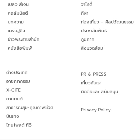
เปลว สีเงิน
วาไรตี้
คอลัมนิสต์
กีฬา
บทความ
ท่องเที่ยว – ศิลปวัฒนธรรม
เศรษฐกิจ
ประชาสัมพันธ์
ข่าวพระราชสำนัก
ภูมิภาค
หนังสือพิมพ์
สิ่งแวดล้อม
ต่างประเทศ
PR & PRESS
อาชญากรรม
เกี่ยวกับเรา
X-CITE
ติดต่อและ สนับสนุน
ยานยนต์
สาธารณสุข-คุณภาพชีวิต
Privacy Policy
บันเทิง
ไทยโพสต์ ทีวี