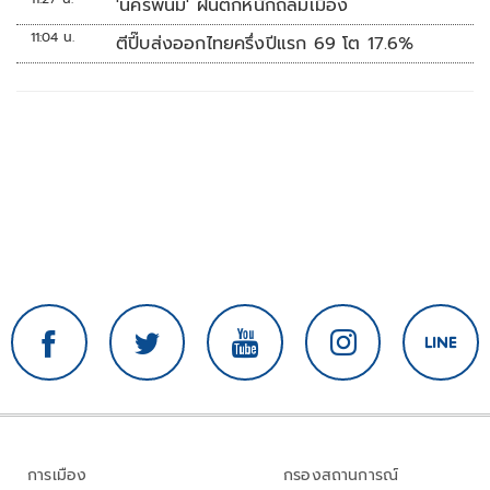
'นครพนม' ฝนตกหนักถล่มเมือง
11:04 น.
ตีปี๊บส่งออกไทยครึ่งปีแรก 69 โต 17.6%
การเมือง
กรองสถานการณ์