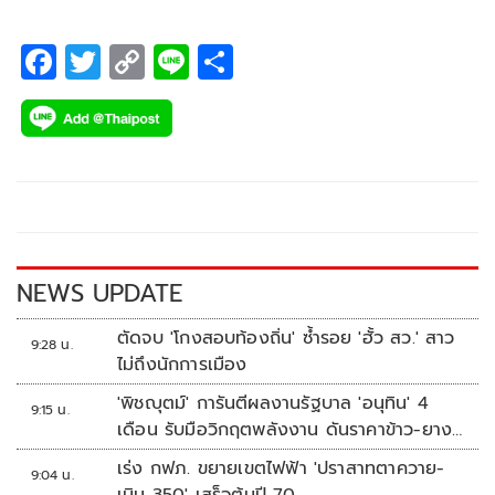
F
T
C
Li
S
ac
wi
o
n
h
e
tt
p
e
ar
b
er
y
e
o
Li
o
n
k
k
NEWS UPDATE
ตัดจบ 'โกงสอบท้องถิ่น' ซ้ำรอย 'ฮั้ว สว.' สาว
9:28 น.
ไม่ถึงนักการเมือง
'พิชญุตม์' การันตีผลงานรัฐบาล 'อนุทิน' 4
9:15 น.
เดือน รับมือวิกฤตพลังงาน ดันราคาข้าว-ยาง-
ปาล์ม พุ่งต่อเนื่อง พร้อมอัดมาตรการช่วยลด
เร่ง กฟภ. ขยายเขตไฟฟ้า 'ปราสาทตาควาย-
9:04 น.
ต้นทุน-ขยายตลาดโลก