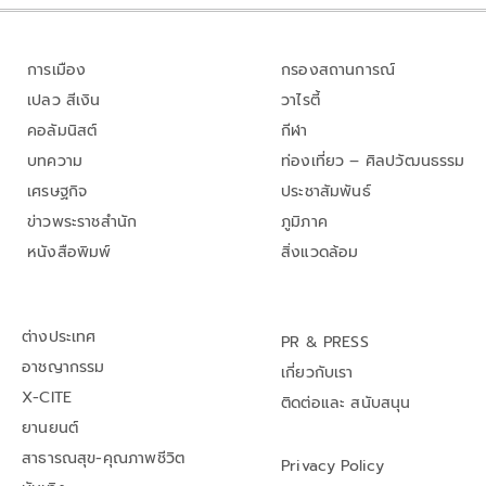
การเมือง
กรองสถานการณ์
เปลว สีเงิน
วาไรตี้
คอลัมนิสต์
กีฬา
บทความ
ท่องเที่ยว – ศิลปวัฒนธรรม
เศรษฐกิจ
ประชาสัมพันธ์
ข่าวพระราชสำนัก
ภูมิภาค
หนังสือพิมพ์
สิ่งแวดล้อม
ต่างประเทศ
PR & PRESS
อาชญากรรม
เกี่ยวกับเรา
X-CITE
ติดต่อและ สนับสนุน
ยานยนต์
สาธารณสุข-คุณภาพชีวิต
Privacy Policy