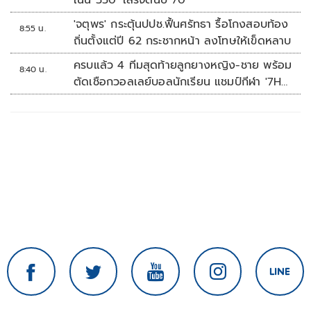
เนิน 350' เสร็จต้นปี 70
'จตุพร' กระตุ้นปปช.ฟื้นศรัทธา รื้อโกงสอบท้อง
8:55 น.
ถิ่นตั้งแต่ปี 62 กระชากหน้า ลงโทษให้เข็ดหลาบ
ครบแล้ว 4 ทีมสุดท้ายลูกยางหญิง-ชาย พร้อม
8:40 น.
ตัดเชือกวอลเลย์บอลนักเรียน แชมป์กีฬา '7HD
2026'