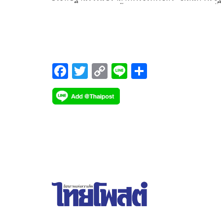
กุล’ ประติมากรเอก ปลื้มปิติมาก เผยร.10 รับสั่งว่า ‘ปั
พ่อยิ้มได้ด้วย พ่อไม่ค่อยยิ้ม เก่งมาก’
F
T
C
Li
S
ac
wi
o
n
h
e
tt
p
e
ar
b
er
y
e
o
Li
o
n
k
k