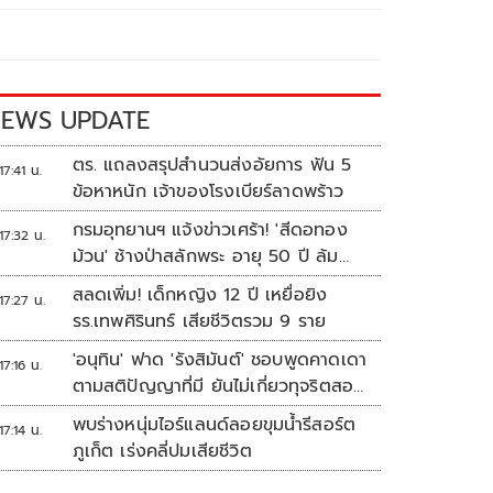
EWS UPDATE
ตร. แถลงสรุปสำนวนส่งอัยการ ฟัน 5
17:41 น.
ข้อหาหนัก เจ้าของโรงเบียร์ลาดพร้าว
กรมอุทยานฯ แจ้งข่าวเศร้า! 'สีดอทอง
17:32 น.
ม้วน' ช้างป่าสลักพระ อายุ 50 ปี ล้ม
แล้ว
สลดเพิ่ม! เด็กหญิง 12 ปี เหยื่อยิง
17:27 น.
รร.เทพศิรินทร์ เสียชีวิตรวม 9 ราย
'อนุทิน' ฟาด 'รังสิมันต์' ชอบพูดคาดเดา
17:16 น.
ตามสติปัญญาที่มี ยันไม่เกี่ยวทุจริตสอบ
ท้องถิ่น
พบร่างหนุ่มไอร์แลนด์ลอยขุมน้ำรีสอร์ต
17:14 น.
ภูเก็ต เร่งคลี่ปมเสียชีวิต