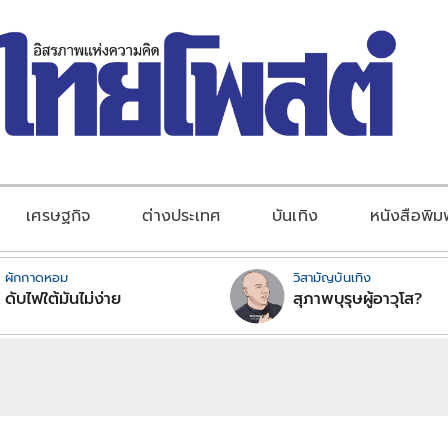
เศรษฐกิจ
ต่างประเทศ
บันเทิง
หนังสือพิม
ผักกาดหอม
วิสามัญบันเทิง
ดับไฟใต้มันไม่ง่าย
สุภาพบุรุษผู้อาวุโส?