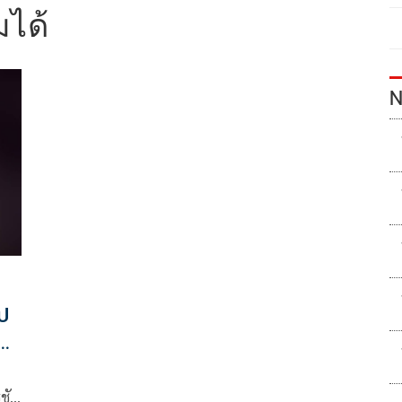
้มได้
N
ป