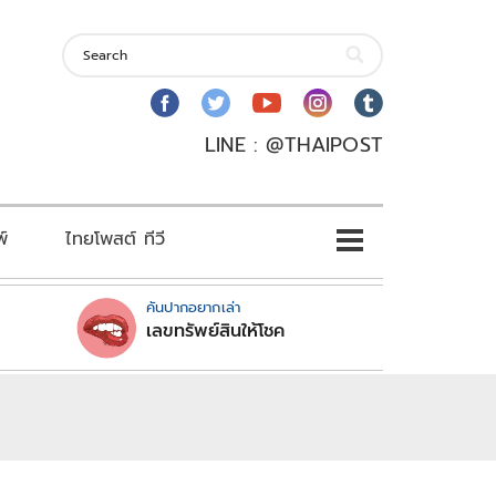
LINE : @THAIPOST
พ์
ไทยโพสต์ ทีวี
คันปากอยากเล่า
เลขทรัพย์สินให้โชค