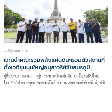
22 มิถุนายน 2568
แกนนำคณะรวมพลังแผ่นดินฯรวมตัวสถานที่
ตั้งเวทีชุนนุมใหญ่อนุสาวรีย์ชัยสมรภูมิ
ผู้สื่อข่ายรายงานว่า กลุ่ม “รวมพลังแผ่นดิน ปกป้องอธิปไตย
ไทย“ นำโดย จตุพร พรหมพันธ์,อ.ปานเทพ พงษ์พัวพันธ์, พิชิต
ไชยมงคล, นิติธร ล้ำเหลือ รวมกันที่บริเวณอนุสาวรีย์ชัยสมรภูมิ
เพื่อดูจุดที่จะทำการตั้งเวทีชุมนุม