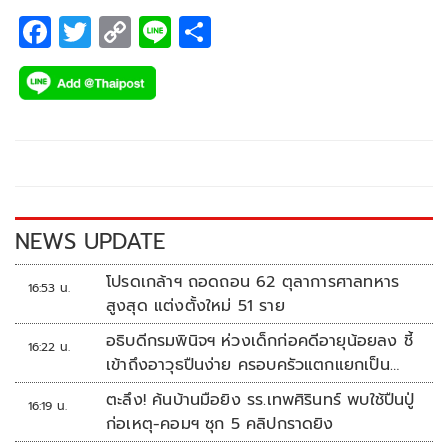
F
T
C
Li
S
ac
wi
o
n
h
e
tt
p
e
ar
b
er
y
e
o
Li
o
n
k
k
NEWS UPDATE
โปรดเกล้าฯ ถอดถอน 62 ตุลาการศาลทหาร
16:53 น.
สูงสุด แต่งตั้งใหม่ 51 ราย
อธิบดีกรมพินิจฯ ห่วงเด็กก่อคดีอายุน้อยลง ชี้
16:22 น.
เข้าถึงอาวุธปืนง่าย ครอบครัวแตกแยกเป็น
ชนวนสำคัญ
ตะลึง! ค้นบ้านมือยิง รร.เทพศิรินทร์ พบใช้ปืนปู่
16:19 น.
ก่อเหตุ-คอมฯ ซุก 5 คลิปกราดยิง