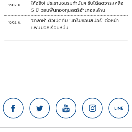
ให้จริง! ประธานชมรมกำนันฯ รับได้ลดวาระเหลือ
16:02 น.
5 ปี วอนฟื้นกองทุนสตรีอำเภอละล้าน
'ซาลาห์' ตัวเปิดกับ 'แทร็บซอนสปอร์' ต่อหน้า
16:02 น.
แฟนบอลเรือนหมื่น