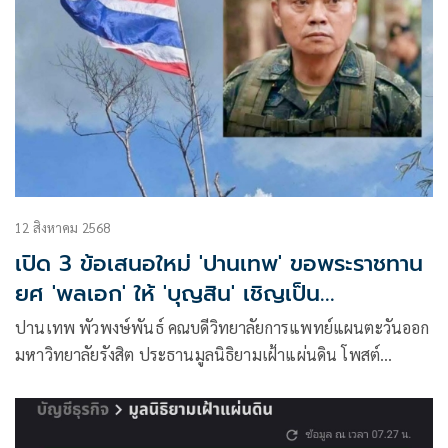
12 สิงหาคม 2568
เปิด 3 ข้อเสนอใหม่ 'ปานเทพ' ขอพระราชทาน
ยศ 'พลเอก' ให้ 'บุญสิน' เชิญเป็น
รมว.กลาโหม
ปานเทพ พัวพงษ์พันธ์ คณบดีวิทยาลัยการแพทย์แผนตะวันออก
มหาวิทยาลัยรังสิต ประธานมูลนิธิยามเฝ้าแผ่นดิน โพสต์
ข้อความว่าข้อเส