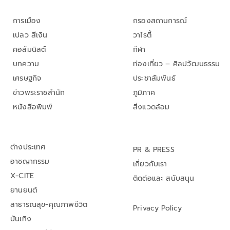
การเมือง
กรองสถานการณ์
เปลว สีเงิน
วาไรตี้
คอลัมนิสต์
กีฬา
บทความ
ท่องเที่ยว – ศิลปวัฒนธรรม
เศรษฐกิจ
ประชาสัมพันธ์
ข่าวพระราชสำนัก
ภูมิภาค
หนังสือพิมพ์
สิ่งแวดล้อม
ต่างประเทศ
PR & PRESS
อาชญากรรม
เกี่ยวกับเรา
X-CITE
ติดต่อและ สนับสนุน
ยานยนต์
สาธารณสุข-คุณภาพชีวิต
Privacy Policy
บันเทิง