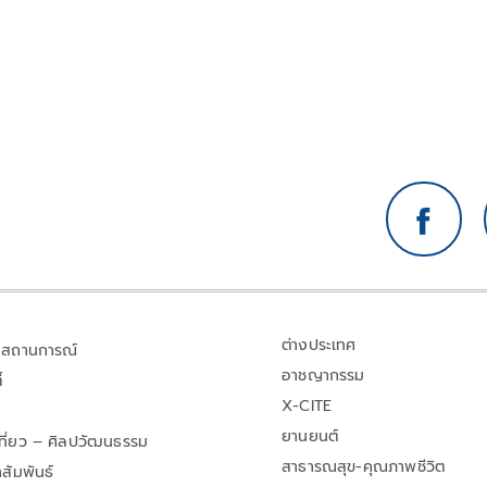
ต่างประเทศ
สถานการณ์
อาชญากรรม
้
X-CITE
ยานยนต์
เที่ยว – ศิลปวัฒนธรรม
สาธารณสุข-คุณภาพชีวิต
สัมพันธ์