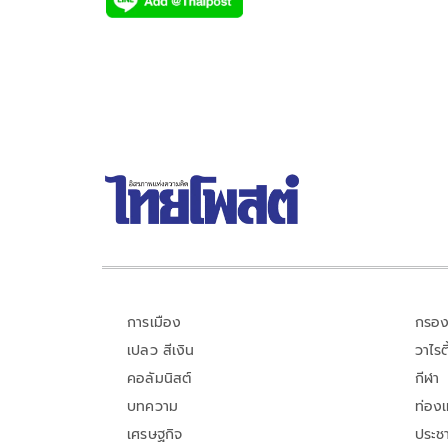
e
tt
p
e
ar
b
er
y
e
o
Li
o
n
k
k
การเมือง
กรอง
เปลว สีเงิน
วาไรตี
คอลัมนิสต์
กีฬา
บทความ
ท่อง
เศรษฐกิจ
ประชา