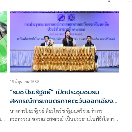
อง
อน
ข้อมูลทางการเงินการบัญชีภาคสหกรณ์ไทย (COOP
Financial Center)” เพื่อยกระดับภาคสหกรณ์ไทยสู่ยุค
กรณี
ดิจิทัล เชื่อมโยงข้อมูลทางการเงินการบัญชีอย่างเป็น
ม
ระบบ
19 มิถุนายน 2569
“รมช.ปิยะรัฐชย์” เปิดประชุมชมรม
สหกรณ์การเกษตรภาคตะวันออกเฉียง
น
เหนือ ปี 2569 ชูระบบสหกรณ์ หัวใจการ
นางสาวปิยะรัฐชย์ ติยะไพรัช รัฐมนตรีช่วยว่าการ
ขับเคลื่อนพัฒนาภาคเกษตรแดนอีสาน
ย
กระทรวงเกษตรและสหกรณ์ เป็นประธานในพิธีเปิดการ
ประชุมชมรมสหกรณ์การเกษตรภาคตะวันออกเฉียงเหนือ