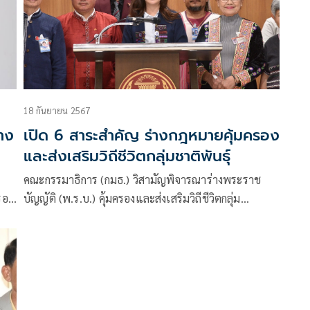
18 กันยายน 2567
้าง
เปิด 6 สาระสำคัญ ร่างกฎหมายคุ้มครอง
และส่งเสริมวิถีชีวิตกลุ่มชาติพันธุ์
คณะกรรมาธิการ (กมธ.) วิสามัญพิจารณาร่างพระราช
รอง
บัญญัติ (พ.ร.บ.) คุ้มครองและส่งเสริมวิถีชีวิตกลุ่ม
าม
ชาติพันธุ์ พ.ศ. … สภาผู้แทนราษฎร นำโดย น.ส.ปิยะรัฐ
ชย์ ติยะไพรัช สส.เชียงราย พรรคเพื่อไทย ในฐานะ
ประธาน กมธ.วิสามัญฯ แถลงผลการประชุมว่า ร่าง
พ.ร.บ.นี้ เป็นร่างกฎหมายที่ยกร่างขึ้นมาใหม่ทั้งฉบับเป็น
ครั้งแรก