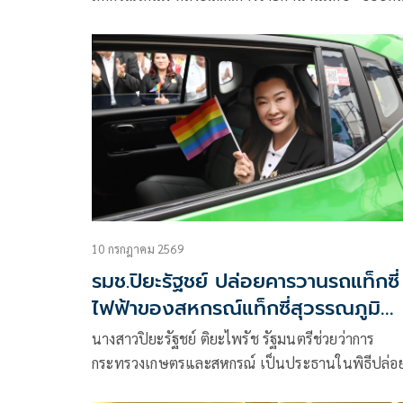
ดอกเบี้ยต่ำกรณีพิเศษเสริมสภาพคล่
ดร์” เดินเครื่อง 4 มาตรการด่วน บรรเทาความเดือดร้
สมาชิกสหกรณ์โคนม พร้อมเผยปีนี้เตรียมเงิน
กพส.ดอกเบี้ยต่ำไว้ 350 ล้านบาทให้สหกรณ์กู้ยืมเป็น
พิเศษ เพื่อเสริมสภาพคล่องดำเนินธุรกิจสหกรณ์โคน
10 กรกฎาคม 2569
รมช.ปิยะรัฐชย์ ปล่อยคารวานรถแท็กซี่
ไฟฟ้าของสหกรณ์แท็กซี่สุวรรณภูมิ
จำกัด ผลักดัน “EV เพื่ออนาคต” หนุ
นางสาวปิยะรัฐชย์ ติยะไพรัช รัฐมนตรีช่วยว่าการ
สหกรณ์แท็กซี่เปลี่ยนผ่านยานยนต์สู่
กระทรวงเกษตรและสหกรณ์ เป็นประธานในพิธีปล่อ
พลังงานสะอาด
ขบวนรถแท็กซี่ไฟฟ้าของสหกรณ์แท็กซี่ ตามโครงการ