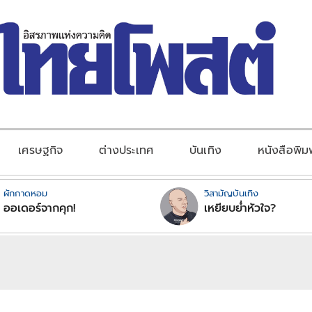
เศรษฐกิจ
ต่างประเทศ
บันเทิง
หนังสือพิม
ผักกาดหอม
วิสามัญบันเทิง
ออเดอร์จากคุก!
เหยียบย่ำหัวใจ?