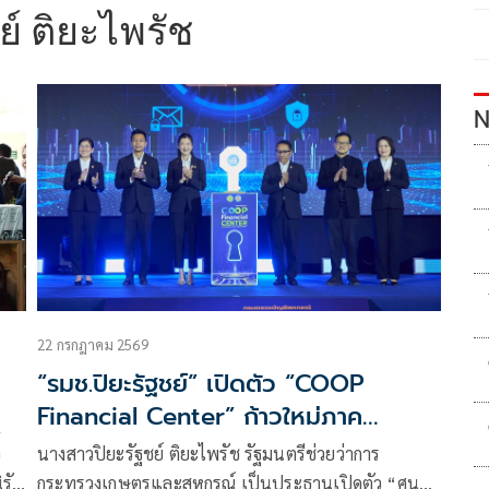
ย์ ติยะไพรัช
N
22 กรกฎาคม 2569
“รมช.ปิยะรัฐชย์” เปิดตัว “COOP
Financial Center” ก้าวใหม่ภาค
้ำ
สหกรณ์ไทย ยกระดับข้อมูลสู่การบริหาร
อ
นางสาวปิยะรัฐชย์ ติยะไพรัช รัฐมนตรีช่วยว่าการ
จัดการยุคดิจิทัล
ิรัน
กระทรวงเกษตรและสหกรณ์ เป็นประธานเปิดตัว “ศูนย์