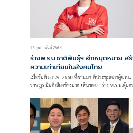
16 กุมภาพันธ์ 2568
ร่างพ.ร.บ.ชาติพันธุ์ฯ อีกหมุดหมาย สร
ความเท่าเทียมในสังคมไทย
เมื่อวันที่ 5 ก.พ. 2568 ที่ผ่านมา ที่ประชุมสภาผู้แทน
ราษฎร มีมติเสียงข้างมาก เห็นชอบ “ร่าง พ.ร.บ.คุ้มค
และส่งเสริมวิถีชีวิตกลุ่มชาติพันธุ์ พ.ศ. … “ในวาระส
ด้วยคะแนนเสียงเห็นชอบ 312 ต่อ 84 เสียง