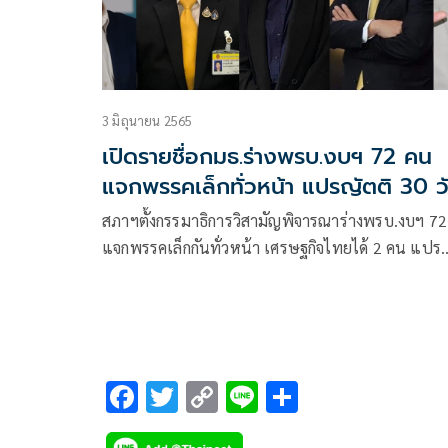
3 มิถุนายน 2565
เปิดรายชื่อกมธ.ร่างพรบ.งบฯ 72 คน
แจกพรรคเล็กทั่วหน้า แปรญัตติ 30 ว
ประชุมนัดแรก 6 มิ.ย
สภาฯตั้งกรรมาธิการวิสามัญพิจารณาร่างพรบ.งบฯ 72 คน
แจกพรรคเล็กกันทั่วหน้า เศรษฐกิจไทยได้ 2 คน แปร
ญัตติ 30 วัน ประชุมนัดแรก 6มิ.ย นายกฯ ฝา
กกมธ.พิจารณาเพื่อให้เกิดประโยชน์กับประชาชนทุก
ประการ
F
T
C
Li
S
ac
wi
o
n
h