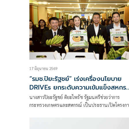
สนับสนุนเงินทุนหมุนเวียนจากกองทุนพัฒนาสหกรณ์
กรมส่งเสริมสหกรณ์ พร้อมปล่อยขบวนแท็กซี่ไฟฟ้าข
สมาชิกสหกรณ์แท็กซี่สุวรรณภูมิ จำกัด จำนวน 20 คัน
17 มิถุนายน 2569
“รมช.ปิยะรัฐชย์” เร่งเครื่องนโยบาย
DRIVEs ยกระดับความเข้มแข็งสหกร
ทั่วประเทศ นำเทคโนโลยีมาช่วยลดต้นทุน
นางสาวปิยะรัฐชย์ ติยะไพรัช รัฐมนตรีช่วยว่าการ
และเพิ่มมูลค่าสินค้าเกษตรให้สมาชิก
กระทรวงเกษตรและสหกรณ์ เป็นประธานเปิดโครงกา
สหกรณ์
ประชุมการขับเคลื่อนนโยบายกระทรวงเกษตรและ
สหกรณ์เพื่อยกระดับความเข้มแข็งของสหกรณ์และกลุ
เกษตรกร โดยมี นายนิรันดร์ มูลธิดา