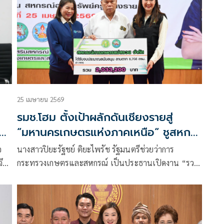
25 เมษายน 2569
รมช.โฮม ตั้งเป้าผลักดันเชียงรายสู่
“มหานครเกษตรแห่งภาคเหนือ“ ชูสหก
รณ์เป็นกลไกขับเคลื่อนเศรษฐกิจฐานราก
อ
นางสาวปิยะรัฐชย์ ติยะไพรัช รัฐมนตรีช่วยว่าการ
และปฏิรูปภาคการเกษตร
ึง
กระทรวงเกษตรและสหกรณ์ เป็นประธานเปิดงาน “รวม
พลคนสหกรณ์ในจังหวัดเชียงราย” ซึ่งเป็นงานที่
ระ
สำนักงานสหกรณ์จังหวัดเชียงรายจัดขึ้น