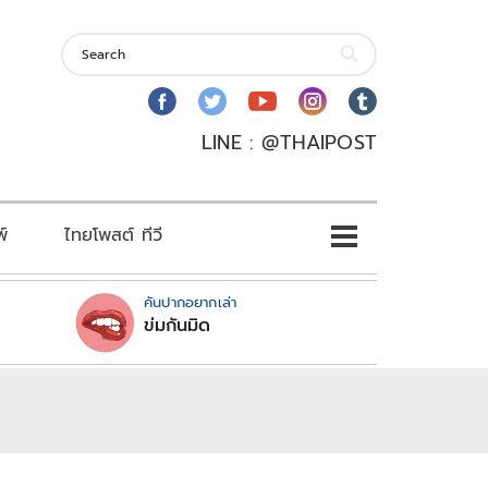
LINE : @THAIPOST
พ์
ไทยโพสต์ ทีวี
คันปากอยากเล่า
ข่มกันมิด