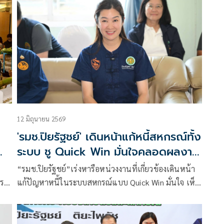
ประจำปี 2569
อง
12 มิถุนายน 2569
'รมช.ปิยรัฐชย์' เดินหน้าแก้หนี้สหกรณ์ทั้ง
ณ์
ระบบ ชู Quick Win มั่นใจคลอดผลงาน
ใน6เดือน
“รมช.ปิยรัฐชย์”เร่งหารือหน่วงงานที่เกี่ยวข้องเดินหน้า
ร
แก้ปัญหาหนี้ในระบบสหกรณ์แบบ Quick Win มั่นใจ เห็น
ผลเป็นรูปธรรมใน 6 เดือน
่ม