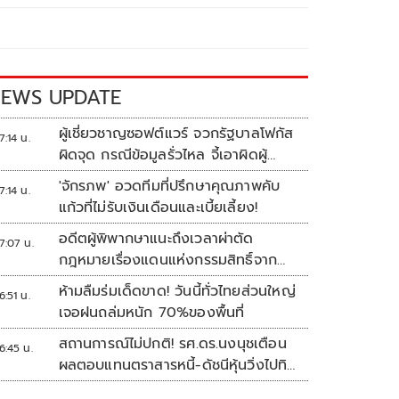
EWS UPDATE
ผู้เชี่ยวชาญซอฟต์แวร์ จวกรัฐบาลโฟกัส
7:14 น.
ผิดจุด กรณีข้อมูลรั่วไหล จี้เอาผิดผู้
ควบคุม-เจ้าของระบบตามกฎหมาย
'จักรภพ' อวดทีมที่ปรึกษาคุณภาพคับ
7:14 น.
PDPA
แก้วที่ไม่รับเงินเดือนและเบี้ยเลี้ยง!
อดีตผู้พิพากษาแนะถึงเวลาผ่าตัด
7:07 น.
กฎหมายเรื่องแดนแห่งกรรมสิทธิ์จาก
สวรรค์ถึงนรก!
ห้ามลืมร่มเด็ดขาด! วันนี้ทั่วไทยส่วนใหญ่
6:51 น.
เจอฝนถล่มหนัก 70%ของพื้นที่
สถานการณ์ไม่ปกติ! รศ.ดร.นงนุชเตือน
6:45 น.
ผลตอบแทนตราสารหนี้-ดัชนีหุ้นวิ่งไปทิศ
เดียวกัน