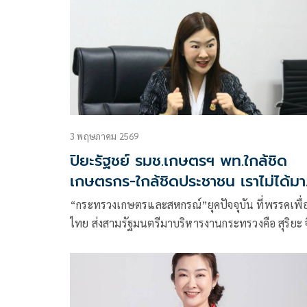
3 พฤษภาคม 2569
ปิยะรัฐชย์ รมช.เกษตรฯ พท.ใกล้ชิด
เกษตรกร-ใกล้ชิดประชาชน เราไม่ได้มา
สั่งขรก.ให้ทำตามอำเภอใจ
“กระทรวงเกษตรและสหกรณ์”ยุคปัจจุบัน ที่พรรคเพื่
ไทย ส่งสามรัฐมนตรีมาบริหารงานกระทรวงคือ สุริยะ จ
รุ่งเรืองกิจ รมว.เกษตรฯ – ปิยะรัฐชย์ ติยะไพรัช
รมช.เกษตรฯ และสส.เชียงราย พรรคเพื่อไทยและวัช
พล ขาวขำ รมช.เกษตรฯ