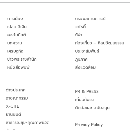
การเมือง
กรองสถานการณ์
เปลว สีเงิน
วาไรตี้
คอลัมนิสต์
กีฬา
บทความ
ท่องเที่ยว – ศิลปวัฒนธรรม
เศรษฐกิจ
ประชาสัมพันธ์
ข่าวพระราชสำนัก
ภูมิภาค
หนังสือพิมพ์
สิ่งแวดล้อม
ต่างประเทศ
PR & PRESS
อาชญากรรม
เกี่ยวกับเรา
X-CITE
ติดต่อและ สนับสนุน
ยานยนต์
สาธารณสุข-คุณภาพชีวิต
Privacy Policy