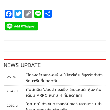
F
T
C
Li
S
ac
wi
o
n
h
e
tt
p
e
ar
b
er
y
e
o
Li
o
n
k
k
NEWS UPDATE
“โครงสร้างเก่า-คนใหม่”บีอาร์เอ็น รัฐตรึงกำลัง
0:01 น.
รักษาพื้นที่ปลอดภัย
ทัพนักบิด 'ฮอนด้า เรซซิ่ง ไทยแลนด์' ลุ้นล่าโพ
20:43 น.
เดียม ARRC สนาม 4 ที่มัลดาลิกา
‘ศุภมาส’ สั่งเข้มตรวจคลินิกเสริมความงาม ย้ำ
20:32 น.