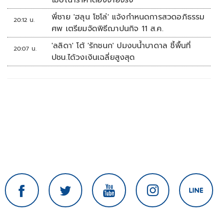
โฆษณาราคาต้องจ่ายจริง
พี่ชาย 'ฮลุน โซโล่' แจ้งกำหนดการสวดอภิธรรม
20:12 น.
ศพ เตรียมจัดพิธีฌาปนกิจ 11 ส.ค.
'ลลิดา' โต้ 'รักชนก' ปมงบน้ำบาดาล ชี้พื้นที่
20:07 น.
ปชน.ได้วงเงินเฉลี่ยสูงสุด