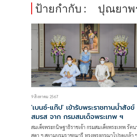
ป้ายกำกับ :
ปุณยาพร
9 สิงหาคม 2567
'เบนซ์-แก๊ป' เข้ารับพระราชทานน้ำสังข์
สมรส จาก กรมสมเด็จพระเทพ ฯ
สมเด็จพระกนิษฐาธิราชเจ้า กรมสมเด็จพระเทพ รัต
สุดา ฯ สยามบรมราชกุมารี ทรงพระกรุณาโปรดเกล้า 