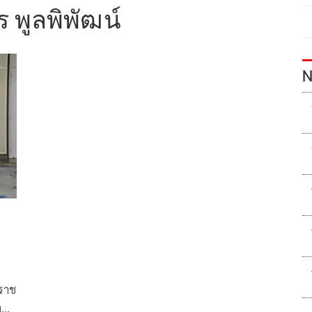
 พูลพิพัฒน์
N
นราช
ฯ