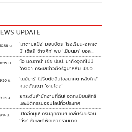
EWS UPDATE
'มาดามแป้ง' มอบบัตร 'โรงเรียน-อคาเด
10:38 น.
มี' เชียร์ 'ช้างศึก' พบ 'เมียนมา' บอล
อาเซียน
'โจ มณฑานี' เย้ย ปชป. มาถึงจุดที่ไม่มี
10:15 น.
ใครเอา กระแสข่าวตั้งรัฐบาลส้ม เขียว
แดง ก็ยังไม่มีฟ้าเลย
'เนย์มาร์' ไม่รีบตัดสินใจอนาคต หลังใกล้
9:30 น.
หมดสัญญา 'ซานโตส'
ยกระดับสำนักงานที่ดิน! จดทะเบียนสิทธิ
9:26 น.
และนิติกรรมออนไลน์ทั่วประเทศ
เปิดอีกมุม! กรมอุทยานฯ เคลียร์ปมร้อน
9:14 น.
'วีระ' สับเละที่พักเลวทรามมาก