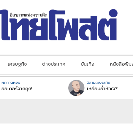
เศรษฐกิจ
ต่างประเทศ
บันเทิง
หนังสือพิม
ผักกาดหอม
วิสามัญบันเทิง
ออเดอร์จากคุก!
เหยียบย่ำหัวใจ?