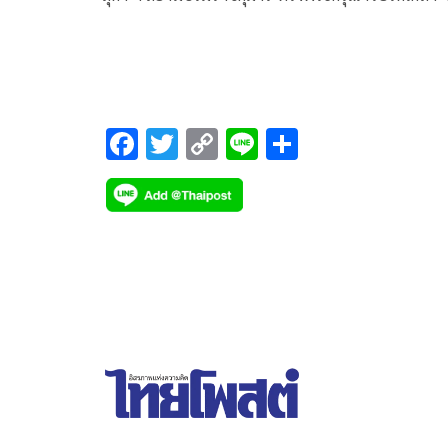
พระราชทานน้ำสังข์สมรส ระหว่าง นายวิทนาถ วรรธ
กุล กับ นางสาวปุณยาพร พูลพิพัฒน์ ณ วังสระปทุม นับ
เป็นพระมหากรุณาธิคุณอย่างหาที่สุดมิได้ ขอพระองค
พระเจริญมีพระชนมพรรษายิ่งยืนนาน ด้วยเกล้าด้วย
กระหม่อม
F
T
C
Li
S
ac
wi
o
n
h
e
tt
p
e
ar
b
er
y
e
o
Li
o
n
k
k