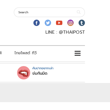
LINE : @THAIPOST
พ์
ไทยโพสต์ ทีวี
คันปากอยากเล่า
ข่มกันมิด