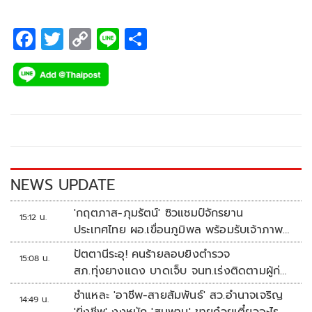
F
T
C
Li
S
ac
wi
o
n
h
e
tt
p
e
ar
b
er
y
e
o
Li
o
n
k
k
NEWS UPDATE
'กฤตภาส-ภุมรัตน์' ซิวแชมป์จักรยาน
15:12 น.
ประเทศไทย ผอ.เขื่อนภูมิพล พร้อมรับเจ้าภาพ
ต่อ ปี 2570
ปัตตานีระอุ! คนร้ายลอบยิงตำรวจ
15:08 น.
สภ.ทุ่งยางแดง บาดเจ็บ จนท.เร่งติดตามผู้ก่อ
เหตุ
ชำแหละ 'อาชีพ-สายสัมพันธ์' สว.อำนาจเจริญ
14:49 น.