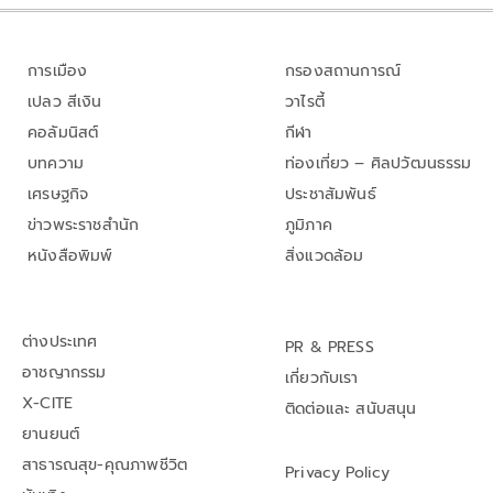
การเมือง
กรองสถานการณ์
เปลว สีเงิน
วาไรตี้
คอลัมนิสต์
กีฬา
บทความ
ท่องเที่ยว – ศิลปวัฒนธรรม
เศรษฐกิจ
ประชาสัมพันธ์
ข่าวพระราชสำนัก
ภูมิภาค
หนังสือพิมพ์
สิ่งแวดล้อม
ต่างประเทศ
PR & PRESS
อาชญากรรม
เกี่ยวกับเรา
X-CITE
ติดต่อและ สนับสนุน
ยานยนต์
สาธารณสุข-คุณภาพชีวิต
Privacy Policy