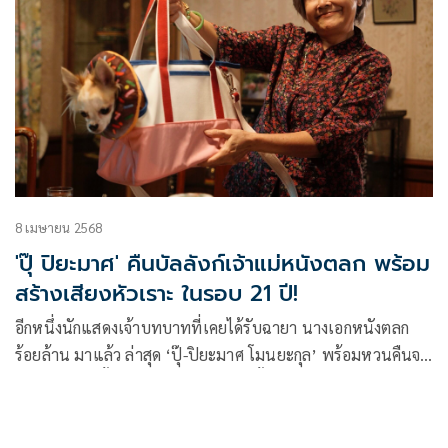
8 เมษายน 2568
'ปุ๊ ปิยะมาศ' คืนบัลลังก์เจ้าแม่หนังตลก พร้อม
สร้างเสียงหัวเราะ ในรอบ 21 ปี! ​
อีกหนึ่งนักแสดงเจ้าบทบาทที่เคยได้รับฉายา นางเอกหนังตลก
ร้อยล้าน มาแล้ว ล่าสุด ‘ปุ๊-ปิยะมาศ โมนยะกุล’ พร้อมหวนคืนจอ
เงินสร้างรอยยิ้มและเสียงหัวเราะอีกครั้งในรอบ 21 ปี กับบทอาม่
าผู้แสนใจดีในภาพยนตร์แนวคอมเมดี้เรื่องเยี่ยม ‘ซองแดงแต่ง
ผี’ จากค่ายหนัง GDH