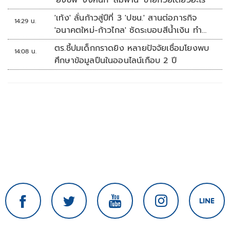
'ยิ่งชีพ' งงหนัก 'สมพาน' ขายก๋วยเตี๋ยวอะไร
'เท้ง' ลั่นก้าวสู่ปีที่ 3 'ปชน.' สานต่อภารกิจ
14:29 น.
'อนาคตใหม่-ก้าวไกล' ซัดระบอบสีน้ำเงิน ทำ
หลักนิติรัฐ-นิติธรรมสั่นคลอน
ตร.ชี้ปมเด็กกราดยิง หลายปัจจัยเชื่อมโยงพบ
14:08 น.
ศึกษาข้อมูลปืนในออนไลน์เกือบ 2 ปี