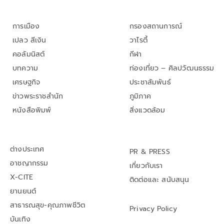
การเมือง
กรองสถานการณ์
เปลว สีเงิน
วาไรตี้
คอลัมนิสต์
กีฬา
บทความ
ท่องเที่ยว – ศิลปวัฒนธรรม
เศรษฐกิจ
ประชาสัมพันธ์
ข่าวพระราชสำนัก
ภูมิภาค
หนังสือพิมพ์
สิ่งแวดล้อม
ต่างประเทศ
PR & PRESS
อาชญากรรม
เกี่ยวกับเรา
X-CITE
ติดต่อและ สนับสนุน
ยานยนต์
สาธารณสุข-คุณภาพชีวิต
Privacy Policy
บันเทิง