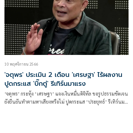
10 พฤศจิกายน 2566
'จตุพร' ประเมิน 2 เดือน 'เศรษฐา' ไร้ผลงาน
ปูดกระแส 'บิ๊กตู่' รีเทิร์นมาแรง
‘จตุพร’ กระทุ้ง ‘เศรษฐา’ แจงเงินหมื่นดิจิทัล ขอรูปธรรมชัดเจน
ยังยืนยันทำตามหาเสียงหรือไม่ ปูดกระแส ‘ประยุทธ์’ รีเทิร์นมา
แรง จับตา มี.ค. – เม.ย. 67 เห็นภาพการเมืองใหญ่ขยับ