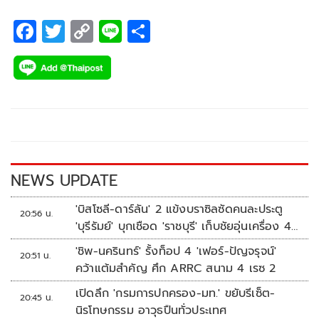
F
T
C
Li
S
ac
wi
o
n
h
e
tt
p
e
ar
b
er
y
e
o
Li
o
n
k
k
NEWS UPDATE
'บิสโซลี-ดาร์ลัน' 2 แข้งบราซิลซัดคนละประตู
20:56 น.
'บุรีรัมย์' บุกเชือด 'ราชบุรี' เก็บชัยอุ่นเครื่อง 4
นัดรวด
'ชิพ-นครินทร์' รั้งท็อป 4 'เฟอร์-ปัญจรุจน์'
20:51 น.
คว้าแต้มสำคัญ ศึก ARRC สนาม 4 เรซ 2
เปิดลึก 'กรมการปกครอง-มท.' ขยับรีเซ็ต-
20:45 น.
นิรโทษกรรม อาวุธปืนทั่วประเทศ