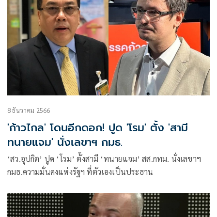
8 ธันวาคม 2566
'ก้าวไกล' โดนอีกดอก! ปูด 'โรม' ตั้ง 'สามี
ทนายแจม' นั่งเลขาฯ กมธ.
‘สว.อุปกิต’ ปูด ‘โรม’ ตั้งสามี ‘ทนายแจม’ สส.กทม. นั่งเลขาฯ
กมธ.ความมั่นคงแห่งรัฐฯ ที่ตัวเองเป็นประธาน