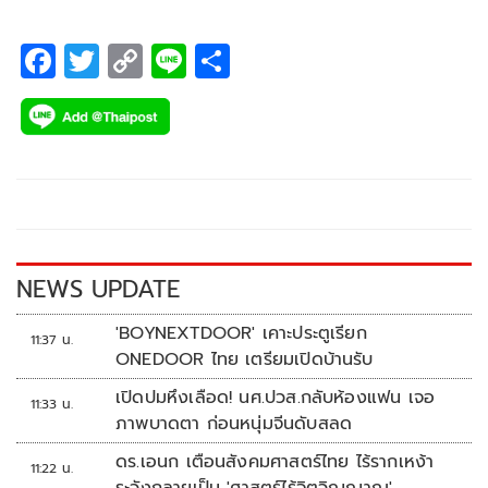
F
T
C
Li
S
ac
wi
o
n
h
e
tt
p
e
ar
b
er
y
e
o
Li
o
n
k
k
NEWS UPDATE
'BOYNEXTDOOR' เคาะประตูเรียก
11:37 น.
ONEDOOR ไทย เตรียมเปิดบ้านรับ
เปิดปมหึงเลือด! นศ.ปวส.กลับห้องแฟน เจอ
11:33 น.
ภาพบาดตา ก่อนหนุ่มจีนดับสลด
ดร.เอนก เตือนสังคมศาสตร์ไทย ไร้รากเหง้า
11:22 น.