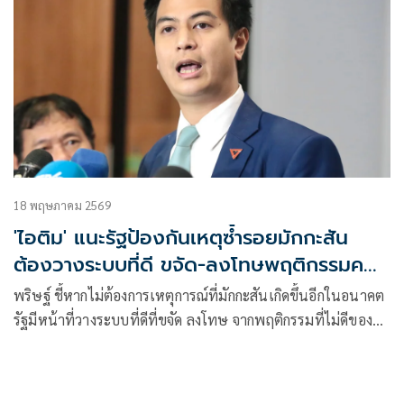
18 พฤษภาคม 2569
'ไอติม' แนะรัฐป้องกันเหตุซ้ำรอยมักกะสัน
ต้องวางระบบที่ดี ขจัด-ลงโทษพฤติกรรมคน
ไม่ดี
พริษฐ์ ชี้หากไม่ต้องการเหตุการณ์ที่มักกะสันเกิดขึ้นอีกในอนาคต
รัฐมีหน้าที่วางระบบที่ดีที่ขจัด ลงโทษ จากพฤติกรรมที่ไม่ดีของ
คนไม่กี่คน