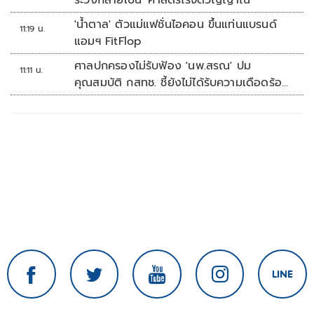
ระวังกลายเป็น 'ศาสตร์ไร้จิตวิญญาณ'
'น้ำตาล' ตัวแม่แฟชั่นไอคอน ขึ้นแท่นแบรนด์
11:19 น.
แอมฯ FitFlop
ศาลปกครองไม่รับฟ้อง 'นพ.สรณ' ปม
11:11 น.
คุณสมบัติ กสทช. ชี้ยังไม่ได้รับความเดือดร้อน
เสียหาย