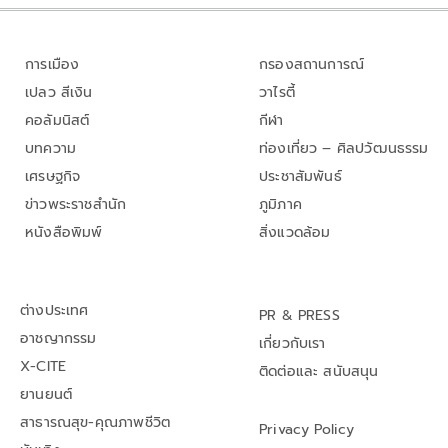
การเมือง
กรองสถานการณ์
เปลว สีเงิน
วาไรตี้
คอลัมนิสต์
กีฬา
บทความ
ท่องเที่ยว – ศิลปวัฒนธรรม
เศรษฐกิจ
ประชาสัมพันธ์
ข่าวพระราชสำนัก
ภูมิภาค
หนังสือพิมพ์
สิ่งแวดล้อม
ต่างประเทศ
PR & PRESS
อาชญากรรม
เกี่ยวกับเรา
X-CITE
ติดต่อและ สนับสนุน
ยานยนต์
สาธารณสุข-คุณภาพชีวิต
Privacy Policy