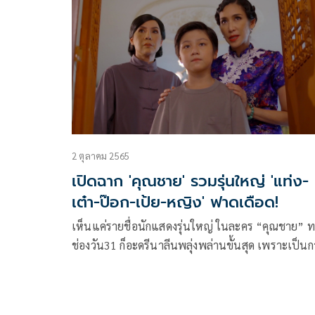
2 ตุลาคม 2565
เปิดฉาก 'คุณชาย' รวมรุ่นใหญ่ 'แท่ง-
เต๋า-ป๊อก-เป้ย-หญิง' ฟาดเดือด!
เห็นแค่รายชื่อนักแสดงรุ่นใหญ่ ในละคร “คุณชาย” 
ช่องวัน31 ก็อะดรีนาลีนพลุ่งพล่านขั้นสุด เพราะเป็น
รวมตัวพ่อ-ตัวแม่ ท็อปฟอร์มของวงการ มาฟาดกันสนั
จอ