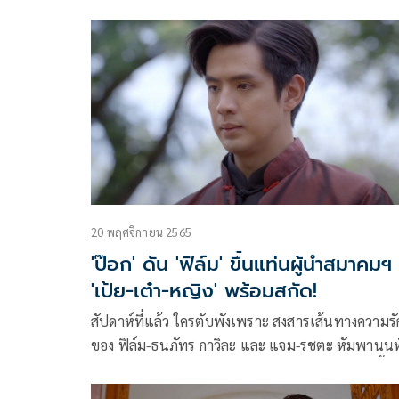
คุณภาพอย่าง “มันดีเวิร์ค” ได้รับความสนใจและเป็นที่
จับตามองอย่างมาก การันตีจากกระแสในโลกโซเชียลที
เทรนด์ในแอปพลิเคชัน X ตั้งแต่วันบวงสรวง
20 พฤศจิกายน 2565
'ป๊อก' ดัน 'ฟิล์ม' ขึ้นแท่นผู้นำสมาคมฯ
'เป้ย-เต๋า-หญิง' พร้อมสกัด!
สัปดาห์ที่แล้ว ใครตับพังเพราะ สงสารเส้นทางความรั
ของ ฟิล์ม-ธนภัทร กาวิละ และ แจม-รชตะ หัมพานนท
ในละคร “คุณชาย” ทาง ช่องวัน31 มารวมกันตรงนี้
เพราะสัปดาห์นี้ มีเรื่องหัวจะปวดให้ได้ลุ้นกันอีกแล้ว