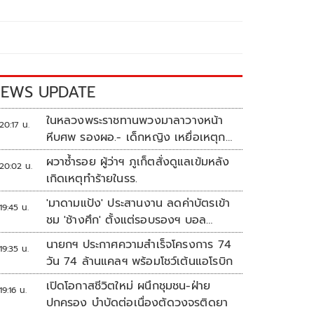
EWS UPDATE
ในหลวงพระราชทานพวงมาลาวางหน้า
20:17 น.
หีบศพ รองผอ.- เด็กหญิง เหยื่อเหตุก
ราดยิง
ผวาซ้ำรอย ผู้ว่าฯ ภูเก็ตสั่งดูแลเข้มหลัง
20:02 น.
เกิดเหตุทำร้ายในรร.
'มาดามแป้ง' ประสานงาน ลดค่าบัตรเข้า
19:45 น.
ชม 'ช้างศึก' ตั้งแต่รอบรองฯ บอล
อาเซียน
นายกฯ ประกาศความสำเร็จโครงการ 74
19:35 น.
วัน 74 ล้านแคลฯ พร้อมโชว์เต้นแอโรบิก
เปิดโอกาสชีวิตใหม่ ผนึกชุมชน-ฝ่าย
19:16 น.
ปกครอง บำบัดต่อเนื่องตัดวงจรติดยา