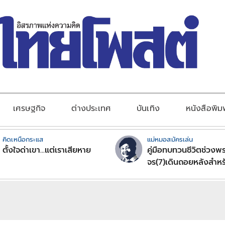
เศรษฐกิจ
ต่างประเทศ
บันเทิง
หนังสือพิม
คิดเหนือกระแส
แม่หมอสมัครเล่น
ตั้งใจด่าเขา...แต่เราเสียหาย
คู่มือทบทวนชีวิตช่วงพร
จร(7)เดินถอยหลังสำหร
ลัคนาราศีตอนที่2