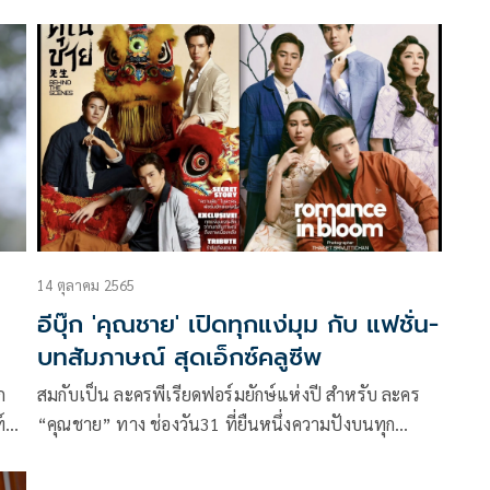
ภายใต้การผลิตของ บริษัทแอค อาร์ต เจเนเรชั่น จำกัด
่ติด
โดยผู้จัด บีบี-เอกนรี วชิรบรรจง ซึ่งได้ผู้กำกับ อ๊อฟ-พงษ์
พัฒน์ วชิรบรรจง การันตีคุณภาพความเข้นข้นของห้า
นางเอกชั้นนำอย่าง ป๊อก-ปิยธิดา มิตรธีรโรจน์, แพนเค้ก-
เขมนิจ จามิกรณ์, ขวัญ-อุษามณี ไวทยานนท์, โดนัท-มนัส
นันท์ พันเลิศวงศ์สกุล และ ชิปปี้-ศิรินทร์ ปรีดียานนท์
14 ตุลาคม 2565
อีบุ๊ก 'คุณชาย' เปิดทุกแง่มุม กับ แฟชั่น-
บทสัมภาษณ์ สุดเอ็กซ์คลูซีพ
ก
สมกับเป็น ละครพีเรียดฟอร์มยักษ์แห่งปี สำหรับ ละคร
์
“คุณชาย” ทาง ช่องวัน31 ที่ยืนหนึ่งความปังบนทุก
แพลตฟอร์มออนไลน์ จึงขอมอบความสุขผ่าน E-BOOK
ฉบับพิเศษ ที่เต็มไปด้วยภาพแฟชั่นเซ็ท จากทีมนักแสดง