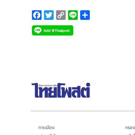
F
T
C
Li
S
ac
wi
o
n
h
e
tt
p
e
ar
b
er
y
e
o
Li
o
n
k
k
การเมือง
กรอง