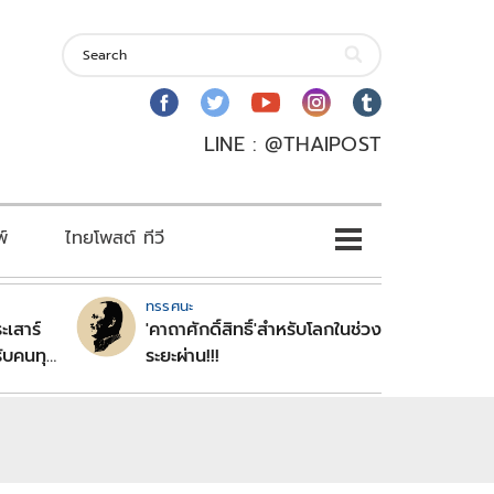
LINE : @THAIPOST
พ์
ไทยโพสต์ ทีวี
ทรรศนะ
ะเสาร์
'คาถาศักดิ์สิทธิ์'สำหรับโลกในช่วง
ับคนทุก
ระยะผ่าน!!!