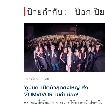
ป้ายกำกับ :
ป๊อก-ปิย
3 พฤศจิกายน 2568
'ดูมันดิ' เปิดตัวสุดยิ่งใหญ่ ส่ง
'ZOMVIVOR' เขย่าเมือง!
หล่าซอมบี้พร้อมออกอาละวาด ให้บรรดานักศึกษาใน