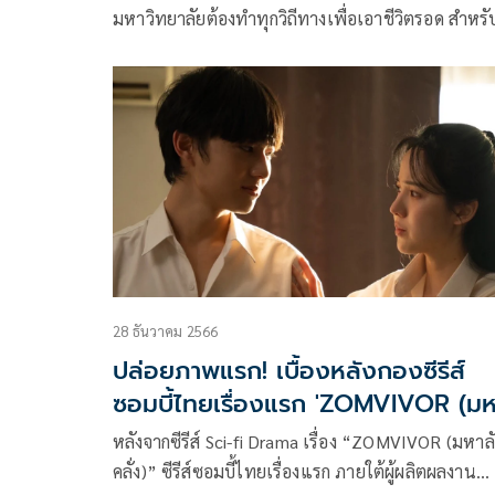
มหาวิทยาลัยต้องทำทุกวิถีทางเพื่อเอาชีวิตรอด สำหรั
‘ZOMVIVOR มหาลัยคลั่ง’ ซีรีส์แนวระทึกขวัญเรื่องแ
ของค่าย ‘ดูมันดิ’ ภายใต้การผลิตของ ‘บริษัท มันดีเวิร
จำกัด’ ที่สิ้นสุดการรอคอยให้ได้ชมความระทึกขวัญในท
ฉาก โดยได้จัดแถลงข่าวงาน ‘ZOMVIVOR AWAKEN
NIGHT’ พร้อมกับการเปิดตัวสุดยิ่งใหญ่ ที่สุดของการ
ตัวนักแสดงเกือบ 30 ชีวิต
28 ธันวาคม 2566
ปล่อยภาพแรก! เบื้องหลังกองซีรีส์
ซอมบี้ไทยเรื่องแรก 'ZOMVIVOR (ม
ลัยคลั่ง)'
หลังจากซีรีส์ Sci-fi Drama เรื่อง “ZOMVIVOR (มหาล
คลั่ง)” ซีรีส์ซอมบี้ไทยเรื่องแรก ภายใต้ผู้ผลิตผลงาน