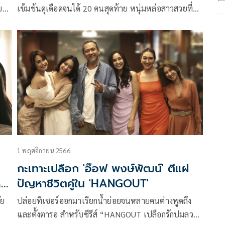
บ
เข้มข้นดุเดือดจนได้ 20 คนสุดท้าย หนุ่มหล่อสาวสวยที่
รก
พร้อมเป็นดาวดวงใหม่บนเส้นทางบันเทิง ซึ่งกว่าจะผ่าน
์ค
ด่านได้เป็น 20 คนสุดท้ายในครั้งนี้ แต่ละคนต่างก็งัดไม้
ุก
เด็ดออกมาโชว์ฉายแสงความเป็นสตาร์ จนชนะใจคณะ
ING
กรรมการแถวหน้าของเมืองไทยที่มีประสบการณ์ในวงการ
รวม
บันเทิงมายาวนาน
1 พฤศจิกายน 2566
กะเทาะเปลือก 'อ๊อฟ พงษ์พัฒน์' ตีแผ่
หา
ปัญหาชีวิตคู่ใน 'HANGOUT'
ัย
ปล่อยทีเซอร์ออกมาเรียกน้ำย่อยจนหลายคนต่างพูดถึง
และตั้งตารอ สำหรับซีรีส์ “HANGOUT เปลือกรักปมลวง”