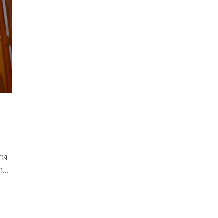
นำในละคร นำโดย “ฟิล์ม-ธนภัทร กาวิละ” “ตงตง-กฤษ
กร กนกธร” “แจม-รชตะ หัมพานนท์” “คามิลล่า กิตติ
วัฒน์” “เป้ย-ปานวาด เหมมณี”
ทาง
การ
่น