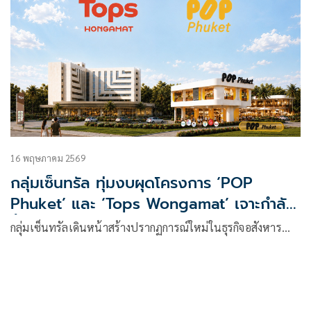
16 พฤษภาคม 2569
กลุ่มเซ็นทรัล ทุ่มงบผุดโครงการ ‘POP
Phuket’ และ ‘Tops Wongamat’ เจาะกำลัง
ซื้อไฮเอนด์ใจกลางเชิงทะเลและวงศ์อมาตย์
กลุ่มเซ็นทรัลเดินหน้าสร้างปรากฏการณ์ใหม่ในธุรกิจอสังหาร…