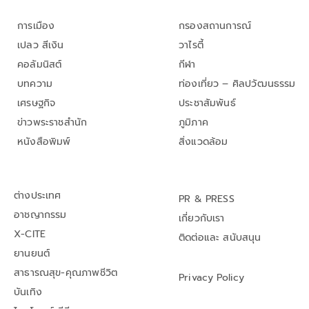
การเมือง
กรองสถานการณ์
เปลว สีเงิน
วาไรตี้
คอลัมนิสต์
กีฬา
บทความ
ท่องเที่ยว – ศิลปวัฒนธรรม
เศรษฐกิจ
ประชาสัมพันธ์
ข่าวพระราชสำนัก
ภูมิภาค
หนังสือพิมพ์
สิ่งแวดล้อม
ต่างประเทศ
PR & PRESS
อาชญากรรม
เกี่ยวกับเรา
X-CITE
ติดต่อและ สนับสนุน
ยานยนต์
สาธารณสุข-คุณภาพชีวิต
Privacy Policy
บันเทิง