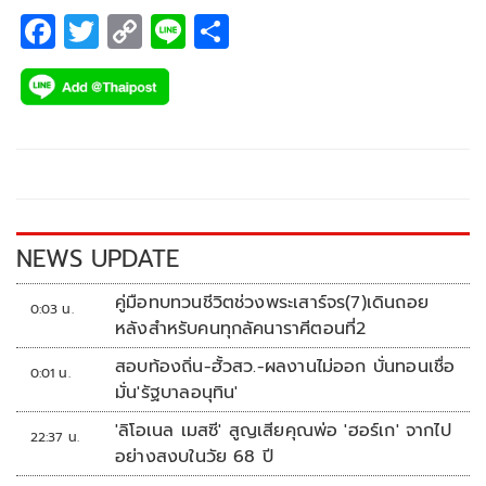
F
T
C
Li
S
ac
wi
o
n
h
e
tt
p
e
ar
b
er
y
e
o
Li
o
n
k
k
NEWS UPDATE
คู่มือทบทวนชีวิตช่วงพระเสาร์จร(7)เดินถอย
0:03 น.
หลังสำหรับคนทุกลัคนาราศีตอนที่2
สอบท้องถิ่น-ฮั้วสว.-ผลงานไม่ออก บั่นทอนเชื่อ
0:01 น.
มั่น'รัฐบาลอนุทิน'
'ลิโอเนล เมสซี' สูญเสียคุณพ่อ 'ฮอร์เก' จากไป
22:37 น.
อย่างสงบในวัย 68 ปี