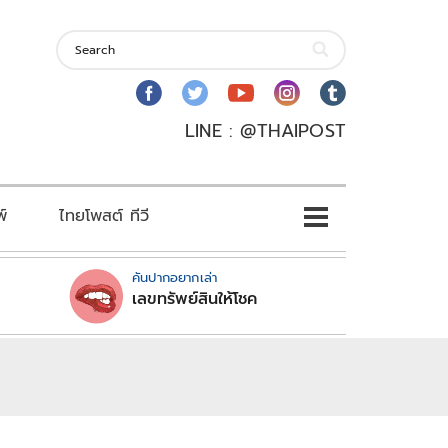
LINE : @THAIPOST
พ์
ไทยโพสต์ ทีวี
คันปากอยากเล่า
เลขทรัพย์สินให้โชค