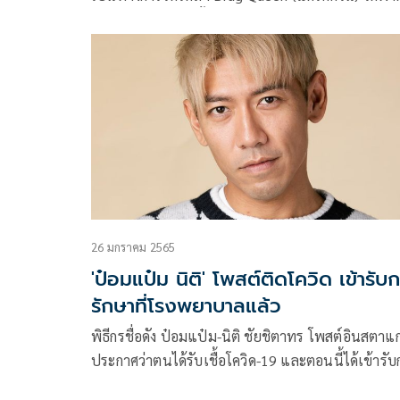
ฟันสู่ระดับโลกอีกครั้ง ในรายการ Drag Race Thailan
Season 3 (แดร็ก เรซ ไทยแลนด์ ซีซั่น3) 1 ในแฟรนไ
รายการระดับโลกอย่าง Rupaul’s Drag Race (รูพอลส
ร็ก เรซ)
26 มกราคม 2565
'ป๋อมแป๋ม นิติ' โพสต์ติดโควิด เข้ารับ
รักษาที่โรงพยาบาลแล้ว
พิธีกรชื่อดัง ป๋อมแป๋ม-นิติ ชัยชิตาทร โพสต์อินสตา
ประกาศว่าตนได้รับเชื้อโควิด-19 และตอนนี้ได้เข้ารับ
รักษาที่โรงพยาบาลเป็นที่เรียบร้อยแล้ว