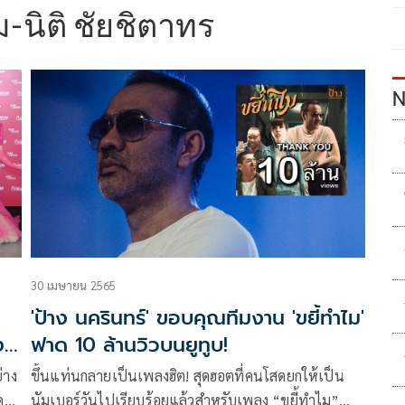
-นิติ ชัยชิตาทร
N
30 เมษายน 2565
'ป้าง นครินทร์' ขอบคุณทีมงาน 'ขยี้ทำไม'
ง
ฟาด 10 ล้านวิวบนยูทูบ!
่าง
ขึ้นแท่นกลายเป็นเพลงฮิต! สุดฮอตที่คนโสดยกให้เป็น
ด
นัมเบอร์วันไปเรียบร้อยแล้วสำหรับเพลง “ขยี้ทำไม”