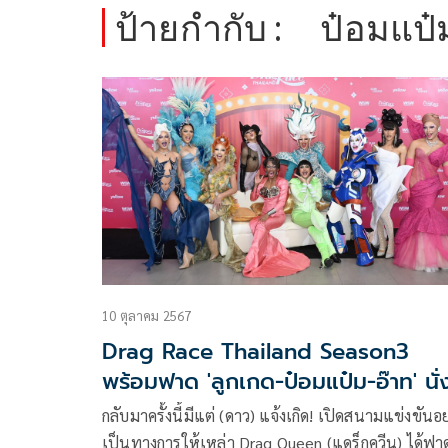
ป้ายกำกับ :
ป๋อมแป๋ม
10 ตุลาคม 2567
Drag Race Thailand Season3
พร้อมฟาด 'ลูกเกด-ป๋อมแป๋ม-อ๊าท' นั่
กรรมการ
กลับมาครั้งนี้มีแต่ (ดาว) แจ้งเกิด! เปิดสนามแข่งขันอย
เป็นทางการให้เหล่า Drag Queen (แดร็กควีน) ได้ฟา