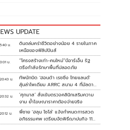
EWS UPDATE
ดินถล่มคร่าชีวิตอย่างน้อย 4 รายในภาค
5:40 น.
เหนือของฟิลิปปินส์
“โครงสร้างเก่า-คนใหม่”บีอาร์เอ็น รัฐ
0:01 น.
ตรึงกำลังรักษาพื้นที่ปลอดภัย
ทัพนักบิด 'ฮอนด้า เรซซิ่ง ไทยแลนด์'
20:43 น.
ลุ้นล่าโพเดียม ARRC สนาม 4 ที่มัลดาลิ
กา
‘ศุภมาส’ สั่งเข้มตรวจคลินิกเสริมความ
20:32 น.
งาม ย้ำโฆษณาราคาต้องจ่ายจริง
พี่ชาย 'ฮลุน โซโล่' แจ้งกำหนดการสวด
20:12 น.
อภิธรรมศพ เตรียมจัดพิธีฌาปนกิจ 11
ส.ค.