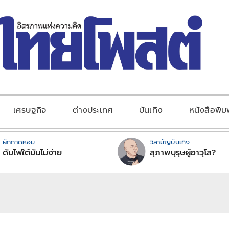
เศรษฐกิจ
ต่างประเทศ
บันเทิง
หนังสือพิม
ผักกาดหอม
วิสามัญบันเทิง
ดับไฟใต้มันไม่ง่าย
สุภาพบุรุษผู้อาวุโส?