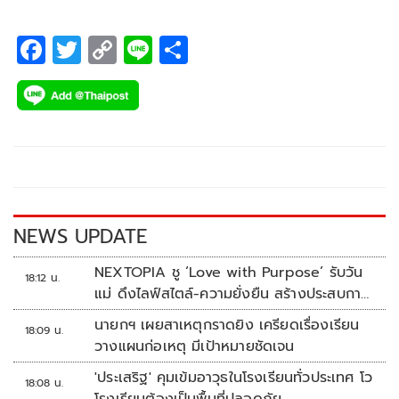
F
T
C
Li
S
ac
wi
o
n
h
e
tt
p
e
ar
b
er
y
e
o
Li
o
n
k
k
NEWS UPDATE
NEXTOPIA ชู ‘Love with Purpose’ รับวัน
18:12 น.
แม่ ดึงไลฟ์สไตล์-ความยั่งยืน สร้างประสบกา
รณ์ช้อปปิงมีความหมาย
นายกฯ เผยสาเหตุกราดยิง เครียดเรื่องเรียน
18:09 น.
วางแผนก่อเหตุ มีเป้าหมายชัดเจน
'ประเสริฐ' คุมเข้มอาวุธในโรงเรียนทั่วประเทศ โว
18:08 น.