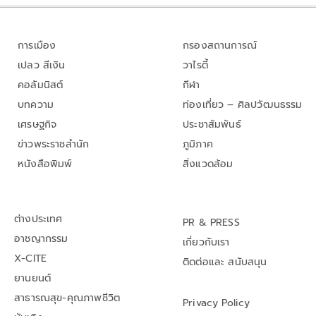
การเมือง
กรองสถานการณ์
เปลว สีเงิน
วาไรตี้
คอลัมนิสต์
กีฬา
บทความ
ท่องเที่ยว – ศิลปวัฒนธรรม
เศรษฐกิจ
ประชาสัมพันธ์
ข่าวพระราชสำนัก
ภูมิภาค
หนังสือพิมพ์
สิ่งแวดล้อม
ต่างประเทศ
PR & PRESS
อาชญากรรม
เกี่ยวกับเรา
X-CITE
ติดต่อและ สนับสนุน
ยานยนต์
สาธารณสุข-คุณภาพชีวิต
Privacy Policy