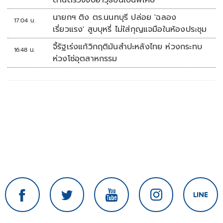
ด่านตรวจจับอาวุธปืนเป็นพิเศษ
นายกฯ ติง ตร.นนทบุรี ปล่อย 'ฉลอง
17:04 น.
เรี่ยวแรง' สูบบุหรี่ ไม่ใส่กุญแจมือในห้องประชุม
จี้รัฐเร่งแก้วิกฤติมันสำปะหลังไทย ห่วงกระทบ
16:48 น.
ห่วงโซ่อุตสาหกรรม