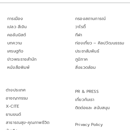
การเมือง
กรองสถานการณ์
เปลว สีเงิน
วาไรตี้
คอลัมนิสต์
กีฬา
บทความ
ท่องเที่ยว – ศิลปวัฒนธรรม
เศรษฐกิจ
ประชาสัมพันธ์
ข่าวพระราชสำนัก
ภูมิภาค
หนังสือพิมพ์
สิ่งแวดล้อม
ต่างประเทศ
PR & PRESS
อาชญากรรม
เกี่ยวกับเรา
X-CITE
ติดต่อและ สนับสนุน
ยานยนต์
สาธารณสุข-คุณภาพชีวิต
Privacy Policy