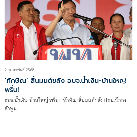
2 กุมภาพันธ์ 2568
‘ทักษิณ’ สิ้นมนต์ขลัง อบจ.น้ำเงิน-บ้านใหญ่
พรึ่บ!
อบจ.น้ำเงิน-บ้านใหญ่ พรึ่บ! ‘ทักษิณ’สิ้นมนต์ขลัง ปชน.ปักธง
ลำพูน