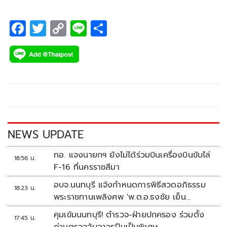
F
T
C
Li
S
ac
wi
o
n
h
e
tt
p
e
ar
b
er
y
e
o
Li
o
n
k
k
NEWS UPDATE
ทอ. แจงนายกฯ ยังไม่ได้ร่วมบินเครื่องบินขับไล่
18:56 น.
F-16 ที่นครราชสีมา
อบจ.นนทบุรี แจ้งกำหนดการพิธีสวดอภิธรรม
18:23 น.
พระราชทานเพลิงศพ 'พ.ต.อ.ธงชัย เย็น
ประเสริฐ'
คุมเข้มนนทบุรี! ตำรวจ-ฝ่ายปกครอง ร่วมตั้ง
17:45 น.