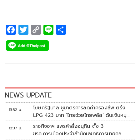
F
T
C
Li
S
ac
wi
o
n
h
e
tt
p
e
ar
b
er
y
e
o
Li
o
n
k
k
NEWS UPDATE
โฆษกรัฐบาล ชูมาตรการลดค่าครองชีพ ตรึง
13:32 น.
LPG 423 บาท ‘ไทยช่วยไทยพลัส’ ดันเงินหมุน
แสนล้าน
ราชกิจจาฯ แพร่คำสั่งอนุทิน ตั้ง 3
12:37 น.
ขรก.การเมืองประจำสำนักเลขาธิการนายกฯ