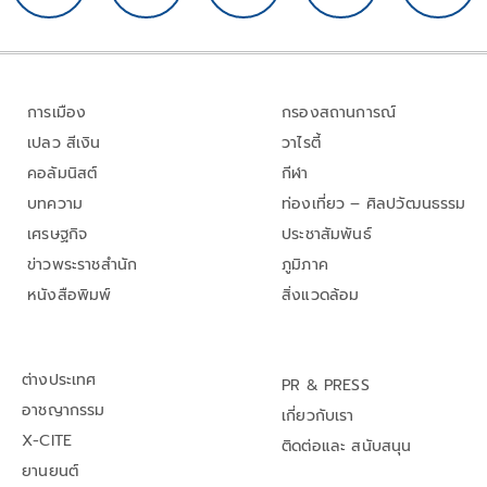
การเมือง
กรองสถานการณ์
เปลว สีเงิน
วาไรตี้
คอลัมนิสต์
กีฬา
บทความ
ท่องเที่ยว – ศิลปวัฒนธรรม
เศรษฐกิจ
ประชาสัมพันธ์
ข่าวพระราชสำนัก
ภูมิภาค
หนังสือพิมพ์
สิ่งแวดล้อม
ต่างประเทศ
PR & PRESS
อาชญากรรม
เกี่ยวกับเรา
X-CITE
ติดต่อและ สนับสนุน
ยานยนต์