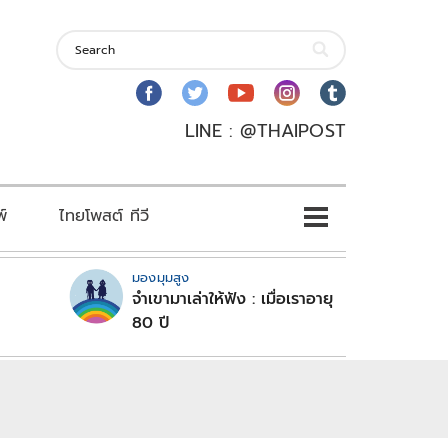
LINE : @THAIPOST
พ์
ไทยโพสต์ ทีวี
มองมุมสูง
จำเขามาเล่าให้ฟัง : เมื่อเราอายุ
80 ปี