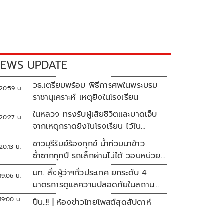
EWS UPDATE
วธ.เตรียมพร้อม พิธีการศพในพระบรม
20:59 น.
ราชานุเคราะห์ เหตุยิงในโรงเรียน
ในหลวง ทรงรับผู้เสียชีวิตและบาดเจ็บ
20:27 น.
จากเหตุกราดยิงในโรงเรียน ไว้ใน
พระบรมราชานุเคราะห์
ชาวบุรีรัมย์ร้องทุกข์ น้ำท่วมนาข้าว
20:13 น.
ซ้ำซากทุกปี รถเล็กผ่านไม่ได้ วอนหน่วย
งานเร่งแก้ไข
มท. สั่งผู้ว่าฯทั่วประเทศ ยกระดับ 4
19:06 น.
มาตรการดูแลความปลอดภัยในสถาน
ศึกษา
19:00 น.
ปืน..!! | ห้องข่าวไทยโพสต์สุดสัปดาห์