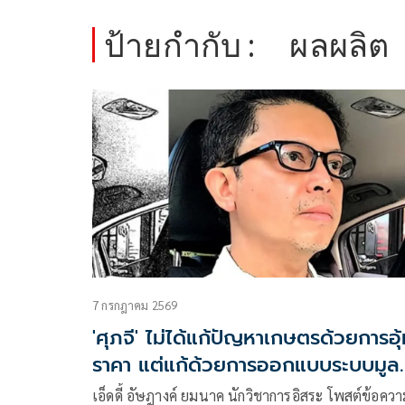
ป้ายกำกับ :
ผลผลิต
7 กรกฎาคม 2569
'ศุภจี' ไม่ได้แก้ปัญหาเกษตรด้วยการอุ
ราคา แต่แก้ด้วยการออกแบบระบบมูลค
ใหม่
เอ็ดดี้ อัษฎางค์ ยมนาค นักวิชาการอิสระ โพสต์ข้อควา