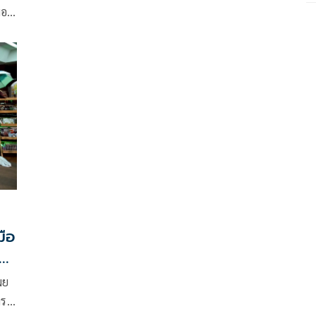
เตรียมกระจายผ่าน“ไทยช่วยไทย” ดันบริโภคใน
มอง
ประเทศ–ส่งออก-ต่อยอดแปรรูป แก้ปัญหาเชิงโครงสร้าง
ทั้งระบบ
มือ
ณ์
ผย
าร