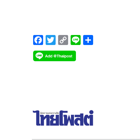
ประเทศ ขับเคลื่อนเศรษฐกิจฐานราก
จัดการผลไม้ของสถาบันเกษตรกรในปี 2568 เพื่อเตรี
อย่างยั่งยืน
รับมือกับปริมาณผลผลิตที่คาดว่าจะเพิ่มขึ้น เพื่อส่งเสร
ให้สหกรณ์และกลุ่มเกษตรกรมีการจัดการผลผลิตอย่างม
ประสิทธิภาพ ได้แก่ 1.
F
T
C
Li
S
ac
wi
o
n
h
e
tt
p
e
ar
b
er
y
e
o
Li
o
n
k
k