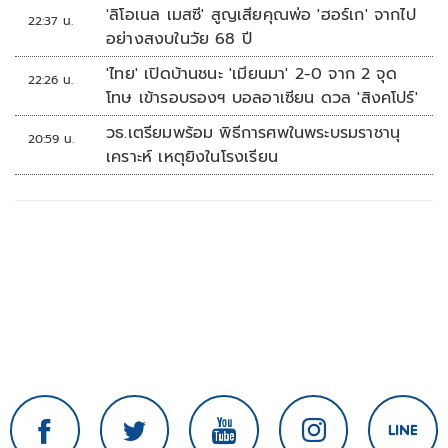
'ลิโอเนล เมสซี' สูญเสียคุณพ่อ 'ฮอร์เก' จากไป
22:37 น.
อย่างสงบในวัย 68 ปี
'ไทย' เปิดบ้านชนะ 'เมียนมา' 2-0 จาก 2 จุด
22:26 น.
โทษ เข้ารอบรองฯ บอลอาเซียน ดวล 'สิงคโปร์'
วธ.เตรียมพร้อม พิธีการศพในพระบรมราชานุ
20:59 น.
เคราะห์ เหตุยิงในโรงเรียน