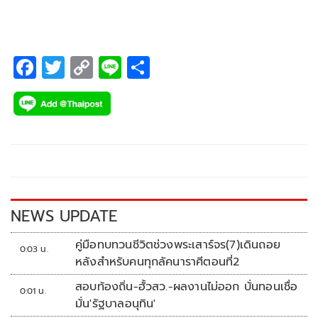
F
T
C
Li
S
ac
wi
o
n
h
e
tt
p
e
ar
b
er
y
e
o
Li
o
n
k
k
NEWS UPDATE
คู่มือทบทวนชีวิตช่วงพระเสาร์จร(7)เดินถอย
0:03 น.
หลังสำหรับคนทุกลัคนาราศีตอนที่2
สอบท้องถิ่น-ฮั้วสว.-ผลงานไม่ออก บั่นทอนเชื่อ
0:01 น.
มั่น'รัฐบาลอนุทิน'