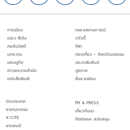
การเมือง
กรองสถานการณ์
เปลว สีเงิน
วาไรตี้
คอลัมนิสต์
กีฬา
บทความ
ท่องเที่ยว – ศิลปวัฒนธรรม
เศรษฐกิจ
ประชาสัมพันธ์
ข่าวพระราชสำนัก
ภูมิภาค
หนังสือพิมพ์
สิ่งแวดล้อม
ต่างประเทศ
PR & PRESS
อาชญากรรม
เกี่ยวกับเรา
X-CITE
ติดต่อและ สนับสนุน
ยานยนต์