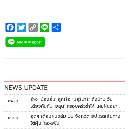
ยั่งยืนและปลอดภัยให้กับพี่น้องประชาชน
F
T
C
Li
S
ac
wi
o
n
h
e
tt
p
e
ar
b
er
y
e
o
Li
o
n
k
k
NEWS UPDATE
ร่าง 'น้องอั้ม' ลูกเรือ 'มยุรีนารี' ถึงบ้าน วัน
6:43 น.
เดียวกันกับ 'ฮลุน' ครอบครัวร่ำไห้ เผยฝันอยาก
เป็นทหารเรือ
อุตุฯ เตือนฝนถล่ม 36 จังหวัด อัปเดตเส้นทาง
6:35 น.
ไต้ฝุ่น 'ดอลฟิน'