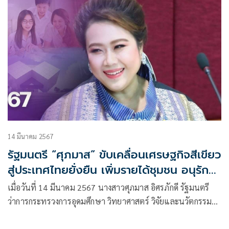
14 มีนาคม 2567
รัฐมนตรี “ศุภมาส” ขับเคลื่อนเศรษฐกิจสีเขียว
สู่ประเทศไทยยั่งยืน เพิ่มรายได้ชุมชน อนุรักษ์
สิ่งแวดล้อม
เมื่อวันที่ 14 มีนาคม 2567 นางสาวศุภมาส อิศรภักดี รัฐมนตรี
ว่าการกระทรวงการอุดมศึกษา วิทยาศาสตร์ วิจัยและนวัตกรรม
(อว.) กล่าวว่า อว. มีนโยบายนำวิทยาศาสตร์ เทคโนโลยี และ
นวัตกรรม ไปแก้ไขปัญหาด้านสิ่งแวดล้อม และสร้างอนาคตที่