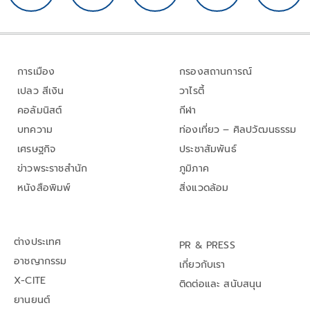
การเมือง
กรองสถานการณ์
เปลว สีเงิน
วาไรตี้
คอลัมนิสต์
กีฬา
บทความ
ท่องเที่ยว – ศิลปวัฒนธรรม
เศรษฐกิจ
ประชาสัมพันธ์
ข่าวพระราชสำนัก
ภูมิภาค
หนังสือพิมพ์
สิ่งแวดล้อม
ต่างประเทศ
PR & PRESS
อาชญากรรม
เกี่ยวกับเรา
X-CITE
ติดต่อและ สนับสนุน
ยานยนต์