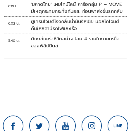
'มหาดไทย' เผยไทม์ไลน์ หารือกลุ่ม P – MOVE
6:19 น.
มีเหตุกระทบกระทั่งกับอส. ก่อนพาส่งขึ้นรถกลับ
ยูเครนโจมตีโรงกลั่นน้ำมันรัสเซีย มอสโกโจมตี
6:02 น.
คืนใส่สถานีรถไฟและเรือ
ดินถล่มคร่าชีวิตอย่างน้อย 4 รายในภาคเหนือ
5:40 น.
ของฟิลิปปินส์