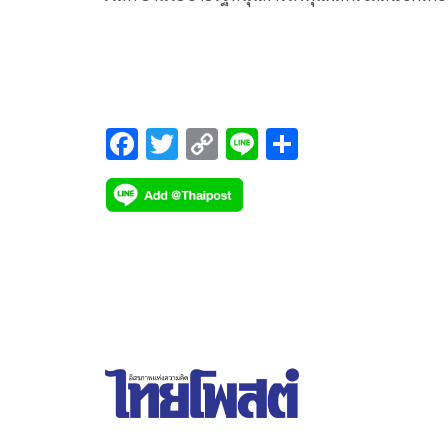
ในไทย มุ่งเป้าผลักดันไทยเป็นฮับผลิตแบตเตอรี่อีวีขอ
อาเซียน
F
T
C
Li
S
ac
wi
o
n
h
e
tt
p
e
ar
b
er
y
e
o
Li
o
n
k
k