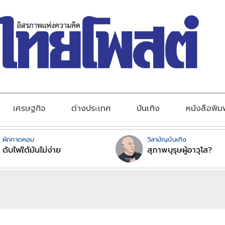
เศรษฐกิจ
ต่างประเทศ
บันเทิง
หนังสือพิม
ผักกาดหอม
วิสามัญบันเทิง
ดับไฟใต้มันไม่ง่าย
สุภาพบุรุษผู้อาวุโส?