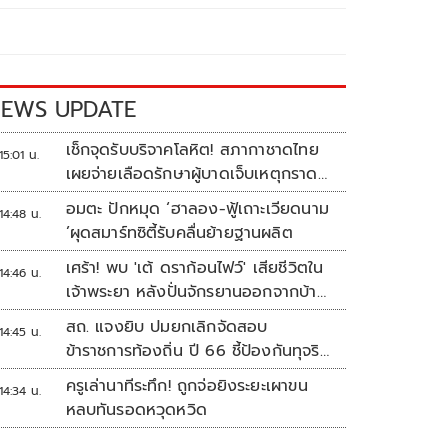
EWS UPDATE
เช็กจุดรับบริจาคโลหิต! สภากาชาดไทย
15:01 น.
เผยจ่ายเลือดรักษาผู้บาดเจ็บเหตุกราด
ยิงแล้ว 148 ยูนิต
อมตะ ปักหมุด ‘ฮาลอง-ฟู้เถาะเวียดนาม
14:48 น.
’ผุดสมาร์ทซิตี้รับคลื่นย้ายฐานผลิต
เศร้า! พบ 'เต้ ดราก้อนไฟว์' เสียชีวิตใน
14:46 น.
เจ้าพระยา หลังปั่นจักรยานออกจากบ้าน
ตี 4
สถ. แจงยิบ ปมยกเลิกจัดสอบ
14:45 น.
ข้าราชการท้องถิ่น ปี 66 ชี้ป้องกันทุจริต
หวั่นรัฐเสียหาย
ครูเล่านาทีระทึก! ถูกจ่อยิงระยะเผาขน
14:34 น.
หลบทันรอดหวุดหวิด