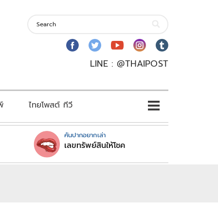
LINE : @THAIPOST
พ์
ไทยโพสต์ ทีวี
คันปากอยากเล่า
เลขทรัพย์สินให้โชค