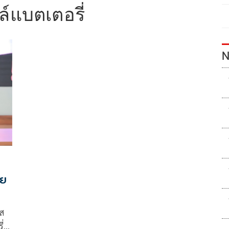
ล์แบตเตอรี่
N
ทย
อส
่