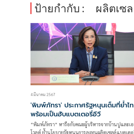
ป้ายกำกับ :
ผลิตเซล
4 มีนาคม 2567
'พิมพ์ภัทรา' ประกาศรัฐหนุนเต็มที่ย้ำไ
พร้อมเป็นฮับแบตเตอรี่อีวี
“พิมพ์ภัทรา” หารือกับคณะผู้บริหารจากบ้านปูและเ
โวลต์ ย้ำนโยบายรัฐหนุนการลงทุนผลิตเซลล์แบตเตอรี