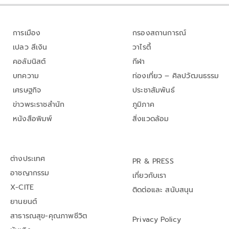
การเมือง
กรองสถานการณ์
เปลว สีเงิน
วาไรตี้
คอลัมนิสต์
กีฬา
บทความ
ท่องเที่ยว – ศิลปวัฒนธรรม
เศรษฐกิจ
ประชาสัมพันธ์
ข่าวพระราชสำนัก
ภูมิภาค
หนังสือพิมพ์
สิ่งแวดล้อม
ต่างประเทศ
PR & PRESS
อาชญากรรม
เกี่ยวกับเรา
X-CITE
ติดต่อและ สนับสนุน
ยานยนต์
สาธารณสุข-คุณภาพชีวิต
Privacy Policy