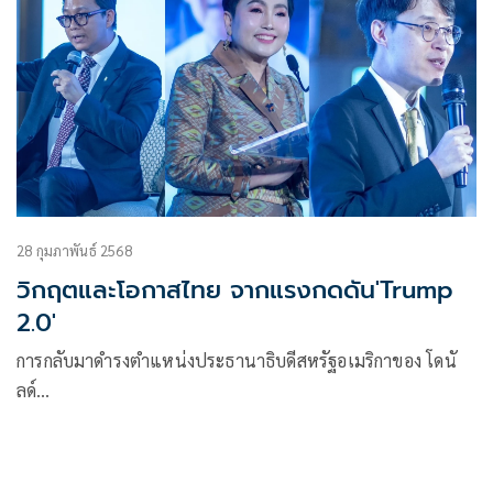
28 กุมภาพันธ์ 2568
วิกฤตและโอกาสไทย จากแรงกดดัน'Trump
2.0'
การกลับมาดำรงตำแหน่งประธานาธิบดีสหรัฐอเมริกาของ โดนั
ลด์…