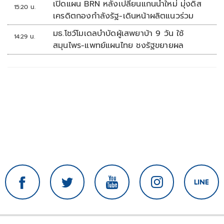
เปิดแผน BRN หลังเปลี่ยนแกนนำใหม่ มุ่งดิส
15:20 น.
เครดิตกองกำลังรัฐ-เดินหน้าผลิตแนวร่วม
มธ.โชว์โมเดลบำบัดผู้เสพยาบ้า 9 วัน ใช้
14:29 น.
สมุนไพร-แพทย์แผนไทย ชงรัฐขยายผล