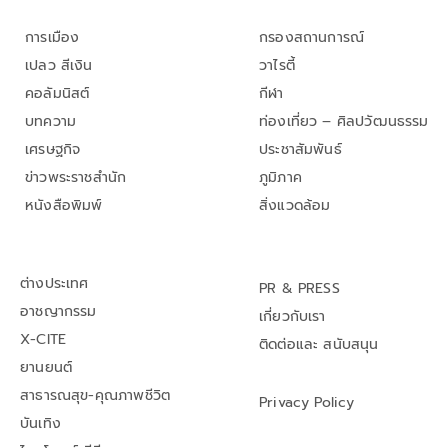
การเมือง
กรองสถานการณ์
เปลว สีเงิน
วาไรตี้
คอลัมนิสต์
กีฬา
บทความ
ท่องเที่ยว – ศิลปวัฒนธรรม
เศรษฐกิจ
ประชาสัมพันธ์
ข่าวพระราชสำนัก
ภูมิภาค
หนังสือพิมพ์
สิ่งแวดล้อม
ต่างประเทศ
PR & PRESS
อาชญากรรม
เกี่ยวกับเรา
X-CITE
ติดต่อและ สนับสนุน
ยานยนต์
สาธารณสุข-คุณภาพชีวิต
Privacy Policy
บันเทิง