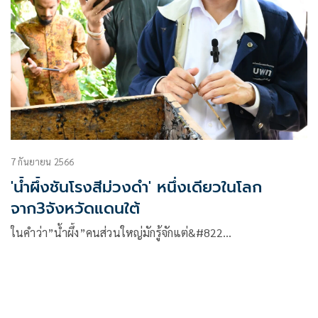
7 กันยายน 2566
'น้ำผึ้งชันโรงสีม่วงดำ' หนึ่งเดียวในโลก
จาก3จังหวัดแดนใต้
ในคำว่า”น้ำผึ้ง”คนส่วนใหญ่มักรู้จักแต่&#822…