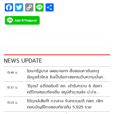
F
T
C
Li
S
ac
wi
o
n
h
e
tt
p
e
ar
b
er
y
e
o
Li
o
n
k
k
NEWS UPDATE
โฆษกรัฐบาล เผยนายกฯ สั่งสอบหาต้นเหตุ
15:48 น.
ข้อมูลรั่วไหล รับเป็นโอกาสยกระดับความมั่นคง
ปลอดภัยข้อมูลภาครัฐทั้งระบบ
'ธีรุตม์' อดีตอธิบดี สถ. เข้ารับทราบ 6 ข้อหา
15:37 น.
คดีโกงสอบท้องถิ่น สรุปสำนวนส่ง ป.ป.ช.
สัปดาห์หน้า
ได้ฤกษ์เสียที! ก.กลาง รับทราบมติ กสถ. เพิก
15:25 น.
ถอนบัญชีโกงสอบท้องถิ่น 5,925 ราย