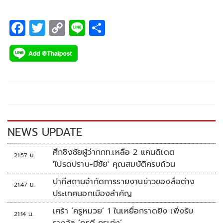
F
T
C
Li
S
ac
wi
o
n
h
e
tt
p
e
ar
b
er
y
e
o
Li
o
n
k
k
NEWS UPDATE
ศึกชิงชัยผู้ว่ากกท.เหลือ 2 แคนดิเดต
21:57 น.
'โปรดปราน-มีชัย' คุณสมบัติครบถ้วน
ปากีสถานจำกัดการรายงานข่าวของสื่อต่าง
21:47 น.
ประเทศนอกเมืองสำคัญ
เศร้า ‘ครูหมวย’ 1 ในเหยื่อกราดยิง เพิ่งรับ
21:14 น.