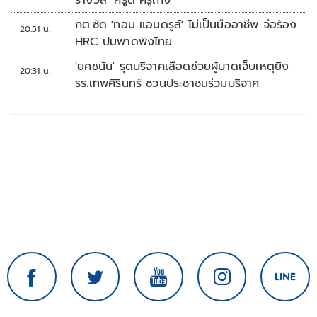
รางวัล ‘ครูดี ครูเก่ง’
กต.ซัด 'ทอม แอนดรูส์' ไม่เป็นมืออาชีพ จ่อร้อง
20:51 น.
HRC ปมพาดพิงไทย
'ยศชนัน' รุดบริจาคเลือดช่วยผู้บาดเจ็บเหตุยิง
20:31 น.
รร.เทพศิรินทร์ ชวนประชาชนร่วมบริจาค