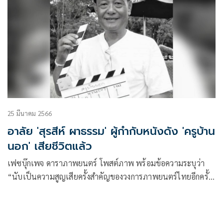
25 มีนาคม 2566
อาลัย 'สุรสีห์ ผาธรรม' ผู้กำกับหนังดัง 'ครูบ้าน
นอก' เสียชีวิตแล้ว
เฟซบุ๊กเพจ ดาราภาพยนตร์ โพสต์ภาพ พร้อมข้อความระบุว่า
“นับเป็นความสูญเสียครั้งสำคัญของวงการภาพยนตร์ไทยอีกครั้ง
ต่อการจากไปของ สุรสีห์ ผาธรรม ผู้กำ