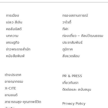
การเมือง
กรองสถานการณ์
เปลว สีเงิน
วาไรตี้
คอลัมนิสต์
กีฬา
บทความ
ท่องเที่ยว – ศิลปวัฒนธรรม
เศรษฐกิจ
ประชาสัมพันธ์
ข่าวพระราชสำนัก
ภูมิภาค
หนังสือพิมพ์
สิ่งแวดล้อม
ต่างประเทศ
PR & PRESS
อาชญากรรม
เกี่ยวกับเรา
X-CITE
ติดต่อและ สนับสนุน
ยานยนต์
สาธารณสุข-คุณภาพชีวิต
Privacy Policy