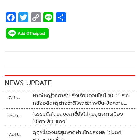
F
T
C
Li
S
ac
wi
o
n
h
e
tt
p
e
ar
b
er
y
e
o
Li
o
n
k
k
NEWS UPDATE
หาดใหญ่วิทยาลัย สั่งเรียนออนไลน์ 10-11 ส.ค.
7:41 น.
หลังอดีตครูต่างชาติโพสต์ภาพปืน-ข้อความ
ข่มขู่
‘ธรรมนัส’ลุยสงขลาชี้ยังไม่คุยสูตรการเมือง
7:37 น.
‘เขียว-ส้ม-แดง’
อุตุฯชี้ร่องมรสุมพาดผ่านไทยส่งผล ‘ฝนตก’
7:24 น.